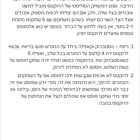
היריבה. סגנון המשחק הסוליסטי של הרוקטס מוביל למעט
איבודים בצד שלה, ולכן אם הם יצליחו לכפות מספיק איבודים
אצל הצד השני הם ינצחו. כשהם משחקים עם 5 שחקנים מתחת
ל-2 מטר, אין בעיה ללחוץ על הכדור. בנוסף יש כאן אלמנטים
נוספים שיוצרים לרוקטס יתרון:
ריווח – ווסטברוק וקאפלה ביחד על המגרש פגעו בריווח. עכשיו
לרוקטס יהיו 4 קלעים על המגרש בכל שלב, ואפילו 5
כשווסטברוק ינוח. בהתקפה כמעט תמיד יהיה שחקן חופשי על
קשת השלוש, ויוסטון לא מפחדת לזרוק.
לרוקטס לא אכפת שקבוצות ילכו לפוסט אפ על השחקנים
הנמוכים. להיפך, היא מזמינה את זה. מורי יודע שפוסט אפ זה
כבר לא מהלך שמתאים לכדורסל המהיר של היום, ובליגה אין
יותר מדי שחקני פוסט אפ שיכולים לנצל את הנחיתות של
הרוקטס בגובה.