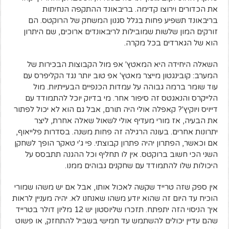
את הכדורים וירוצו קדימה. בריבאונד ההתקפה הנחיתות
בריבאונד תשפיע פחות בגלל סגנון המשחק של הרוקטס. הם
זורקים המון שלשות שמובילות לריבאונדים ארוכים, שם היתרון
הוא של הגארדים בכל מקרה.
השאלה היחידה היא המאטץ' אפ מול הקבוצות הבכירות של
המערב: קובינגטון מייצר מאטץ' אפ טוב יותר נגד הקליפרס עם
עוד שומר ברמה גבוהה על עמדות הכנפיים הבעייתיות. מול
הלייקרס והנאגטס זה סיפור אחר. מי בדיוק יוכל להתמודד עם
דייויס ויוקיץ'? קאפלה אולי היה תורם, אבל גם הוא לא יכול לפתור
את הבעיה, אז מורי מעדיף אולי לשאול שאלה אחרת, ליצר
יתרונות אחרים. בעונה הרגילה זה פחות משנה. בסדרות פלייאוף,
אם וכאשר, הפתרון יהיה פתרון קבוצתי. פי ג'י טאקר הופך לשחקן
השני הכי חשוב ברוקטס. אין לו תחליף וכל ההגנה תתבסס על
היכולות שלו להתמודד עם שחקנים גבוהים ממנו.
אין ספק שזה טרייד שקשה לאכול אותו, אבל אם יש משהו שמורי
הוכיח עד היום זה שהוא יודע משהו שאנחנו לא. יהיה מעניין לראות
איך הניסוי הזה יתפתח. תזכרו שליוסטון יש 12 מליון דולר בטרייד
שהם עדיין יכולים להשתמש עד חמישי בשביל להתחזק, או פשוט