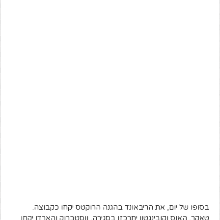
בסופו של יום, את הריבאונד בהגנה הרוקטס יקחו כקבוצה.
טאקר, האוס וקובינגטון יתרכזו בסגירה, ווסטברוק והארדן יקחו