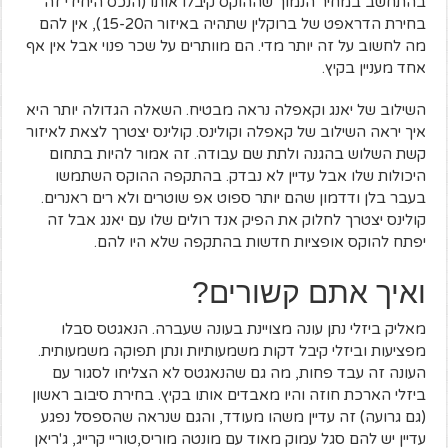
בהתחשב במחיר הנמוך שההוקס קיבלו אותו (הנכס היחידי זה
בחירת הדראפט של ברוקלין שתהיה באיזור ה15-20), אין להם
מה לחשוב על זה יותר מדי. הם מוותרים על שכר פנוי אבל אין אף
אחד מעניין בקיץ.
השילוב של יאנג וקאפלה נראה מבטיח. השאלה הגדולה יותר היא
איך יראה השילוב של קאפלה וקולינס. קולינס יצטרך לצאת לאיזור
קשת השלוש בהגנה ולתת שם עבודה. זה אמור להיות בתחום
היכולות שלו אבל עדיין לא נבדק. בהתקפה ההוקס השתמשו
בעבר בלן ודדמון שהם יותר ספוט אפ שוטרים ולא רים ראנרים.
קולינס יצטרך לחלוק את הפיק אנד רולים שלו עם יאנג אבל זה
יפתח להוקס אופציות חדשות בהתקפה שלא היו להם.
ואיך אתם קשורים?
מאליק ביזלי נתן עונה מצויינת בעונה שעברה. הנאגטס סבלו
מפציעות וביזלי קיבל דקות משמעותיות ונתן תפוקה משמעותית.
העונה זה עבד פחות, מה גם שהנאגטס לא הצליחו לסגור עם
ביזלי הארכת חוזה והיו מאבדים אותו בקיץ. בחירת סיבוב ראשון
(גם גרועה) זה עדיין משהו מעודד, והגם שנראה שהספסל נפגע
עדיין יש להם סגל עמוק מאוד עם מונטה מוריס,טוריי קרייג, ג'ריאן