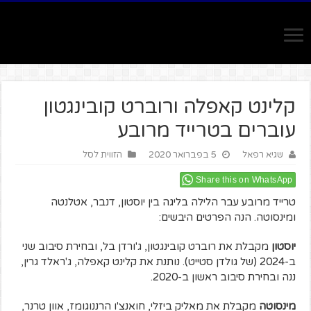
קלינט קאפלה ורוברט קובינגטון
עוברים בטרייד מרובע
שגיא רפאל
5 בפברואר 2020
הזווית לסל
Share this on WhatsApp
טרייד מרובע עבר הלילה בליגה בין יוסטון, דנבר, אטלנטה
ומינסוטה. הנה הפרטים היבשים:
יוסטון
מקבלת את רוברט קובינגטון, ג'ורדן בל, ובחירת סיבוב שני
ב-2024 (של גולדן סטייט). נותנת את קלינט קאפלה, ג'ראלד גרין,
ננה ובחירת סיבוב ראשון ב-2020.
מינסוטה
מקבלת את מאליק ביזלי, חואנצ'ו הרננוגומז, אוון טרנר,