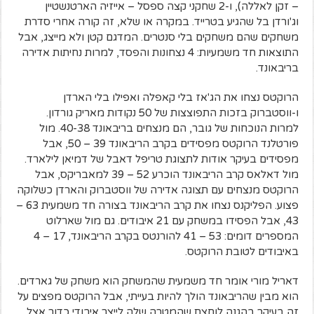
– זקן לאללה), ו-2 שחקני קצה ספסל – אייזיה הארטנשטיין
וג'ורדן בל שהגיע בטרייד. במקרה או שלא, זה קורה אחרי סדרת
משחקים שהם משחקים בלי סנטרים. המדגם קטן ולא מייצג, אבל
התוצאות חד משמעיות: 4 נצחונות והפסד, למרות נחיתות אדירה
בריבאונד.
הרוקטס נצחו את הג'אז בלי קאפלה ואפילו בלי הארדן
ו-ווסטברוק בזכות התפוצצות של 50 נקודות מאריק גורדון.
למרות הנוכחות של גובר, הם מנצחים בריבאונד 40-38. מול
פורטלנד הרוקטס מפסידים בקרב הריבאונד 39 – 50, אבל
מפסידים בעיקר אודות לתצוגת טריפל דאבל של דמיאן לילארד.
מול דאלאס קרב הריבאונד הוכרע 52 – 39 למאבריקס, אבל
הרוקטס מנצחים עם תצוגה אדירה של ווסטברוק והארדן כשלוקה
פצוע. הפליקנס נצחו את קרב הריבאונד בצורה חד משמעית 63 –
43, אבל הפסידו במשחק עם 21 איבודים. גם מול שארלוט
המספרים דומים: 53 – 41 להורנטס בקרב הריבאונד, 17 – 4
באיבודים לטובת הרוקטס.
דאריל מורי אומר חד משמעית שהמשחק הוא משחק של גארדים.
הוא מבין שהריבאונד הולך להיות בעייתי, אבל הרוקטס מפצים על
זה בעיקר בהגנה לוחצת שהמטרה שלה לייצר איבודי כדור אצל