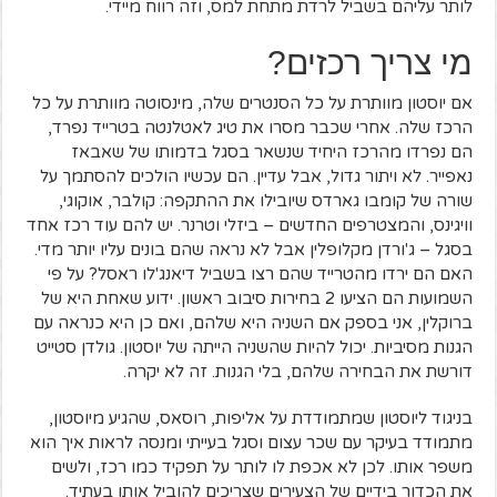
לותר עליהם בשביל לרדת מתחת למס, וזה רווח מיידי.
מי צריך רכזים?
אם יוסטון מוותרת על כל הסנטרים שלה, מינסוטה מוותרת על כל
הרכז שלה. אחרי שכבר מסרו את טיג לאטלנטה בטרייד נפרד,
הם נפרדו מהרכז היחיד שנשאר בסגל בדמותו של שאבאז
נאפייר. לא ויתור גדול, אבל עדיין. הם עכשיו הולכים להסתמך על
שורה של קומבו גארדס שיובילו את ההתקפה: קולבר, אוקוגי,
וויגינס, והמצטרפים החדשים – ביזלי וטרנר. יש להם עוד רכז אחד
בסגל – ג'ורדן מקלופלין אבל לא נראה שהם בונים עליו יותר מדי.
האם הם ירדו מהטרייד שהם רצו בשביל דיאנג'לו ראסל? על פי
השמועות הם הציעו 2 בחירות סיבוב ראשון. ידוע שאחת היא של
ברוקלין, אני בספק אם השניה היא שלהם, ואם כן היא כנראה עם
הגנות מסיביות. יכול להיות שהשניה הייתה של יוסטון. גולדן סטייט
דורשת את הבחירה שלהם, בלי הגנות. זה לא יקרה.
בניגוד ליוסטון שמתמודדת על אליפות, רוסאס, שהגיע מיוסטון,
מתמודד בעיקר עם שכר עצום וסגל בעייתי ומנסה לראות איך הוא
משפר אותו. לכן לא אכפת לו לותר על תפקיד כמו רכז, ולשים
את הכדור בידיים של הצעירים שצריכים להוביל אותו בעתיד.