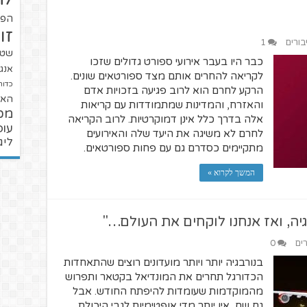
הפו
זו
בורים
1
שטנ
כבר היו בעבר אירועי ספורט גדולים שזכו
אנגל
לקריאה להחרים אותם מצד ספורטאים שונים.
כדור
הרקע לחרם הוא לרוב פגיעה בזכויות אדם
האל
והאזרח, והמדינות שמתמודדות עם קריאות
מכ
אלה בדרך כלל אינן דמוקרטיות. לרוב הקריאה
עופ
לחרם לא משיגה את היעד שלה והאירועים
ליג
מתקיימים כסדרם גם עם פחות ספורטאים.
המשך לקרוא »
יה, ואז אנחנו לוקחים את העולם…"
רים
0
בנורבגיה יותר ויותר מועדונים רוצים שהתאחדות
הכדורגל תחרים את המונדיאל בקטאר ותפרוש
מהמוקדמות שעומדות להיפתח החודש. אבל
גם שם, אין יותר מדי אופטימיות לגבי היכולת