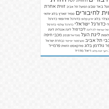
הזווית לסל
זווית אחרת
על באר שבע
הפועל תל אביב
וית לחיבורים
טמיר זוארץ בלוג
יוחאי
צלר בלוג
כדורגל אירופאי
כדורגל
יורגן קלופ
כדורגל ישראלי
י
כדורגל עולמי
כדורסל
ליברפול
ליגת
ליגה אנגלית
סל ישראלי
לה ליגה
ליגת העל
מכבי חיפה
ופות
מונדיאל 2018
בי תל אביב
נבחרת ישראל
מנצ'סטר יונייטד
ר גולדמן בלוג
פרמייר
פודקאסט הזווית
ריאל מדריד
רועי זגה בלוג