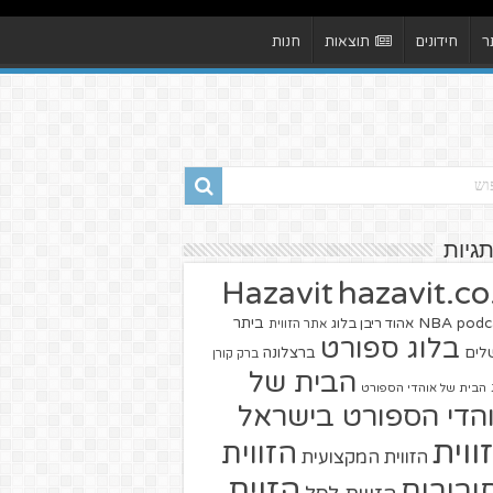
ר
חידונים
תוצאות
חנות
תגיות
hazavit.co.
Hazavit
NBA
podc
ביתר
אהוד ריבן בלוג
אתר הזווית
בלוג ספורט
שלים
ברצלונה
ברק קורן
הבית של
הבית של אוהדי הספורט
הדי הספורט בישראל
ווית
הזווית
הזווית המקצועית
הזוית
יבורים