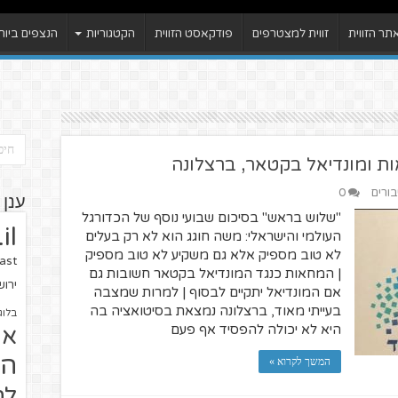
ר הזווית
זווית למצטרפים
פודקאסט הזווית
הקטגוריות
הנצפים ביות
ת ומונדיאל בקטאר, ברצלונה
בורים
0
ענן 
"שלוש בראש" בסיכום שבועי נוסף של הכדורגל
il
העולמי והישראלי: משה חוגג הוא לא רק בעלים
לא טוב מספיק אלא גם משקיע לא טוב מספיק
ast
| המחאות כנגד המונדיאל בקטאר חשובות גם
ירו
אם המונדיאל יתקיים לבסוף | למרות שמצבה
בעייתי מאוד, ברצלונה נמצאת בסיטואציה בה
בלוג
היא לא יכולה להפסיד אף פעם
או
הז
המשך לקרוא »
לח