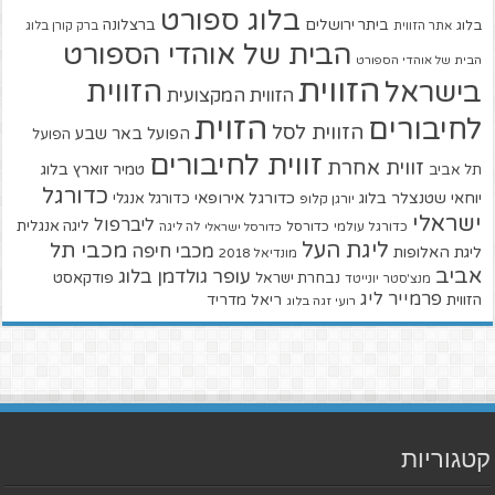
בלוג ספורט
ביתר ירושלים
ברצלונה
בלוג
אתר הזווית
ברק קורן בלוג
הבית של אוהדי הספורט
הבית של אוהדי הספורט
הזווית
הזווית
בישראל
הזווית המקצועית
הזוית
לחיבורים
הזווית לסל
הפועל באר שבע
הפועל
זווית לחיבורים
זווית אחרת
טמיר זוארץ בלוג
תל אביב
כדורגל
יוחאי שטנצלר בלוג
כדורגל אירופאי
כדורגל אנגלי
יורגן קלופ
ישראלי
ליברפול
ליגה אנגלית
כדורגל עולמי
כדורסל
כדורסל ישראלי
לה ליגה
ליגת העל
מכבי תל
מכבי חיפה
ליגת האלופות
מונדיאל 2018
אביב
עופר גולדמן בלוג
פודקאסט
נבחרת ישראל
מנצ'סטר יונייטד
פרמייר ליג
הזווית
ריאל מדריד
רועי זגה בלוג
קטגוריות