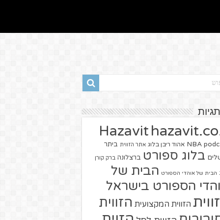
תגיות
hazavit.co.
Hazavit
NBA
podc
ביתר
אהוד ריבן בלוג
אתר הזווית
בלוג ספורט
שלים
ברצלונה
ברק קורן
הבית של
הבית של אוהדי הספורט
הדי הספורט בישראל
ווית
הזווית
הזווית המקצועית
הזוית
יבורים