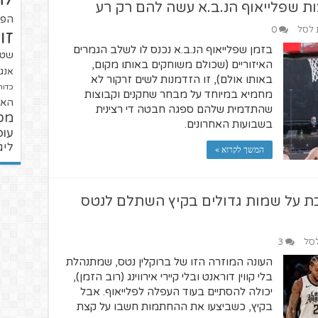
ות שפלייאוף הנ.ב.א עשה להם רק רע
הפו
ת לסל
0
זו
בזמן שפלייאוף הנ.ב.א נכנס לו לשלב הגמרים
שטנ
האיזוריים (שכולם משוחקים באותו מקום,
אנגל
באותו אולם), זו הזדמנות לשים זרקור לא
כדור
מחמיא במיוחד על מבחר שחקנים וקבוצות
האל
שהתדמית שלהם ספגה חבטה די רצינית
מכ
בשבועות האחרונים.
עופ
ליג
המשך לקרוא »
ת על שמות גדולים בקיץ השתלם לנטס
לסל
3
העונה המוזרה הזו של ברוקלין נטס, שמתנהלת
בלי קווין דוראנט ובלי קיירי אירווינג (רוב הזמן),
יכולה להסתיים בעוד העפלה לפלייאוף. אבל
בקיץ, כשביצעו את ההחתמות חשבו על קצת