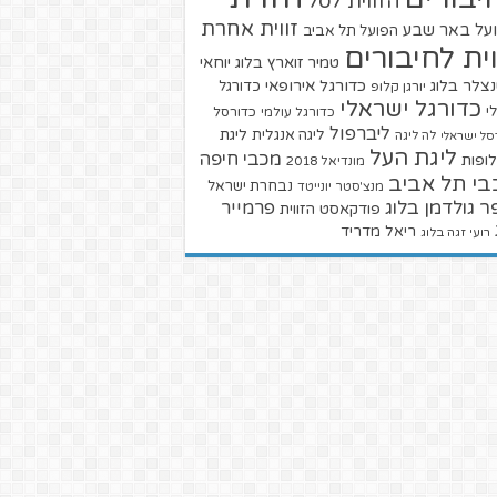
הזווית לסל
זווית אחרת
על באר שבע
הפועל תל אביב
וית לחיבורים
טמיר זוארץ בלוג
יוחאי
צלר בלוג
כדורגל אירופאי
כדורגל
יורגן קלופ
כדורגל ישראלי
י
כדורגל עולמי
כדורסל
ליברפול
ליגת
ליגה אנגלית
סל ישראלי
לה ליגה
ליגת העל
מכבי חיפה
ופות
מונדיאל 2018
בי תל אביב
נבחרת ישראל
מנצ'סטר יונייטד
ר גולדמן בלוג
פרמייר
פודקאסט הזווית
ריאל מדריד
רועי זגה בלוג