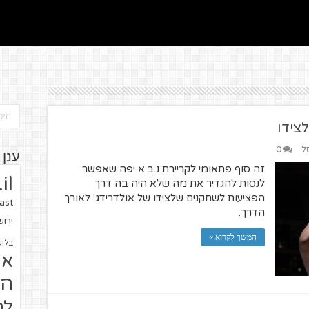
צידו
ל
0
ענן 
זה סוף פתאומי לקריירת נ.ב.א יפה שאפשר
il
לנסות להגדיר את מה שלא היה בה דרך
הפציעות לשחקנים שלצידו של אולדרידג' לאורך
ast
הדרך.
ירו
המשך לקרוא »
בלוג
או
הז
לח