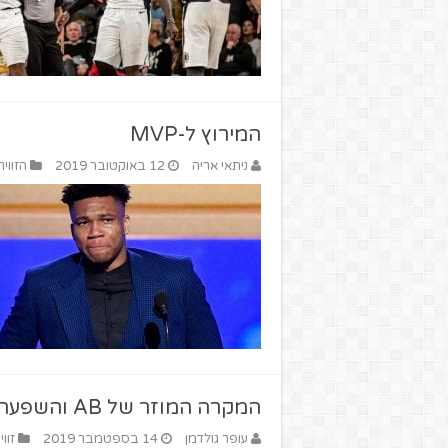
המירוץ ל-MVP
ניתאי אריה
12 באוקטובר 2019
הזווי
המקרה המוזר של AB והשפעתו על AD
עופר גולדמן
14 בספטמבר 2019
זוו