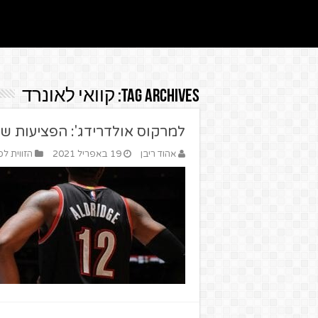
Tag Archives:
קוואי לאונרד
למרקוס אולדרידג': הפציעות של
אהוד ריבן
19 באפריל 2021
הזווית לס