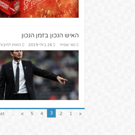
האיש הנכון בזמן הנכון
מור שפייר
26 ביולי 2019
הזווית לחיבור
3
t »
...
»
5
4
2
1
«