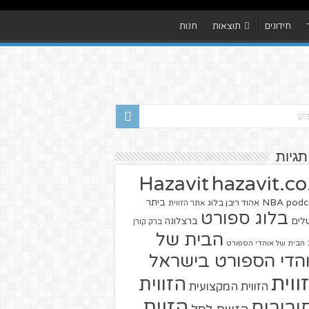
חידונים
תוצאות
חנות
תגיות
hazavit.co.
Hazavit
NBA
podc
ביתר
אהוד ריבן בלוג
אתר הזווית
בלוג ספורט
שלים
ברצלונה
ברק קורן
הבית של
הבית של אוהדי הספורט
הדי הספורט בישראל
ווית
הזווית
הזווית המקצועית
הזוית
יבורים