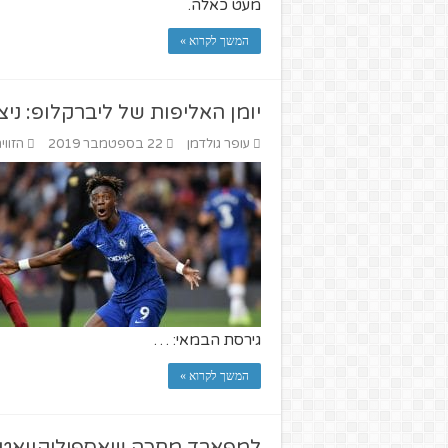
מעט כאלה.
המשך לקרוא »
יומן האליפות של ליברקלופ: ניצח
עופר גולדמן
22 בספטמבר 2019
הזווי
גירסת הבמאי: …
המשך לקרוא »