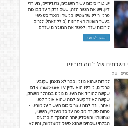
יש טורי סיכום עשור חשובים, גרנדיוזיים, מעוררי
דיון. ויש את הטור הזה, ששם זרקור על קבוצות
פרמייר ליג שהצטיינו במשהו מאוד ספציפי
בעשר העונות האחרונות (כולל זאתי): לגרום
ליריבות שלהן לפטר את המנג'רים שלהם.
המשך לקרוא »
שכחים של ז'וזה מוריניו
ורים
0
למרות שהוא מזמן כבר לא מאמן שקובע
טרנדים, מוריניו הוא עדיין must-see TV. אדם
שקשה להוריד את העיניים ממנו במהלך משחק,
שקשה לא להקשיב למה שהוא אומר לפני
ואחרי, וזה למה נוצר סיכום העשור על מוריניו -
פחות סקירה מקיפה על כל מעלליו, הישגיו,
נצחונותיו והפסדיו; יותר התמקדות ברגעים
הבלתי נשכחים שהוא סיפק למצלמות, והיו לא