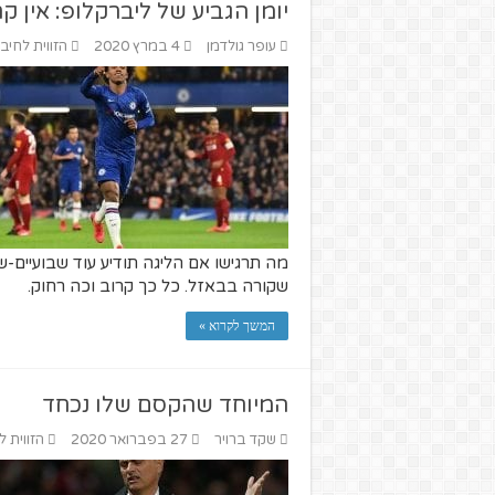
יומן הגביע של ליברקלופ: אין ק
עופר גולדמן
4 במרץ 2020
הזווית לחיבו
מה תרגישו אם הליגה תודיע עוד שבועיים-ש
שקורה בבאזל. כל כך קרוב וכה רחוק.
המשך לקרוא »
המיוחד שהקסם שלו נכחד
שקד ברויר
27 בפברואר 2020
הזווית ל