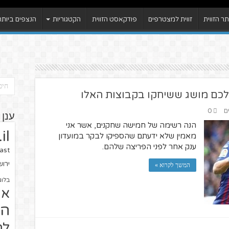
 הזווית
זווית למצטרפים
פודקאסט הזווית
הקטגוריות
הנצפים ביותר
ם
0
ענן 
הנה רשימה של חמישה שחקנים, אשר אני
il
מאמין שלא ידעתם שהספיקו לבקר במועדון
ענק אחר לפני הפריצה שלהם.
ast
ירו
המשך לקרוא »
בלוג
או
הז
לח