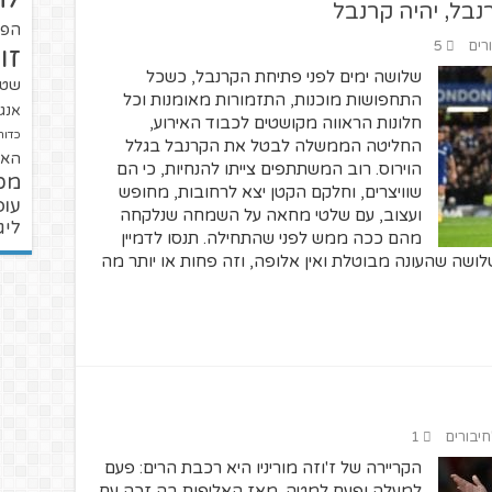
רנבל, יהיה קרנבל
הפו
רים
5
זו
שלושה ימים לפני פתיחת הקרנבל, כשכל
שטנ
התחפושות מוכנות, התזמורות מאומנות וכל
אנגל
חלונות הראווה מקושטים לכבוד האירוע,
כדור
החליטה הממשלה לבטל את הקרנבל בגלל
האל
הוירוס. רוב המשתתפים צייתו להנחיות, כי הם
מכ
שוויצרים, וחלקם הקטן יצא לרחובות, מחופש
עופ
ועצוב, עם שלטי מחאה על השמחה שנלקחה
ליג
מהם ככה ממש לפני שהתחילה. תנסו לדמיין
לושה שהעונה מבוטלת ואין אלופה, וזה פחות או יותר מה
חיבורים
1
הקריירה של ז'וזה מוריניו היא רכבת הרים: פעם
למעלה ופעם למטה. מאז האליפות בה זכה עם