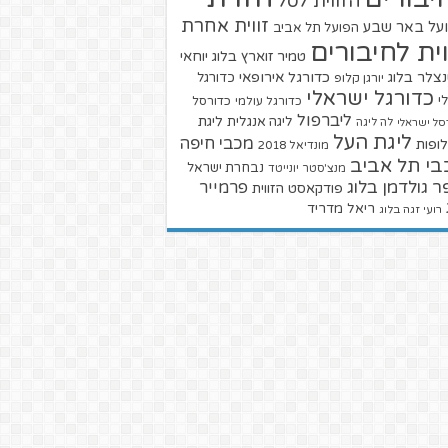
הזווית לסל
זווית אחרת
על באר שבע
הפועל תל אביב
וית לחיבורים
טמיר זוארץ בלוג
יוחאי
צלר בלוג
כדורגל אירופאי
כדורגל
יורגן קלופ
כדורגל ישראלי
י
כדורגל עולמי
כדורסל
ליברפול
ליגת
ליגה אנגלית
סל ישראלי
לה ליגה
ליגת העל
מכבי חיפה
ופות
מונדיאל 2018
בי תל אביב
נבחרת ישראל
מנצ'סטר יונייטד
ר גולדמן בלוג
פרמייר
פודקאסט הזווית
ריאל מדריד
רועי זגה בלוג