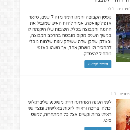
יחזור לעצמו
חיבורים
0
קפטן הקבוצה והמגן הימני מזה 7 שנים, סזאר
אזפיליקוואטה, אמור להיות האיש שמוביל את
ההגנה והקבוצה בכלל. היציבות שלו היקנתה לו
במשך השנים מקום מובטח בהרכב הקבוצה,
ובצדק. שחקן שדה ששיחק עונות שלמות מבלי
להחסיר ולו משחק אחד, אך משהו באזפי
מתחיל להיסדק.
המשך לקרוא »
יבורים
1
לפני העונה האחרונה הייתי משוכנע שליברקלופ
יכולה, צריכה וראויה לזכות באליפות. ומצד שני
ראיתי צרות וקשיים אצל כל המתחרות, למעט
סיטי.