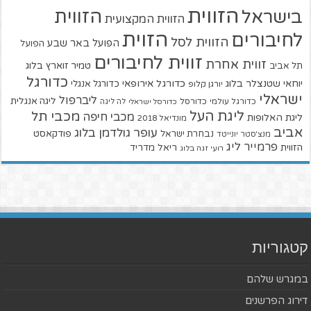
הזווית
הזווית
בישראל
הזווית המקצועית
הזוית
לחיבורים
הזווית לסל
הפועל באר שבע
הפועל
זווית לחיבורים
זווית אחרת
טמיר זוארץ בלוג
תל אביב
כדורגל
יוחאי שטנצלר בלוג
כדורגל אירופאי
כדורגל אנגלי
יורגן קלופ
ישראלי
ליברפול
ליגה אנגלית
כדורגל עולמי
כדורסל
כדורסל ישראלי
לה ליגה
ליגת העל
מכבי תל
מכבי חיפה
ליגת האלופות
מונדיאל 2018
אביב
עופר גולדמן בלוג
פודקאסט
נבחרת ישראל
מנצ'סטר יונייטד
פרמייר ליג
הזווית
ריאל מדריד
רועי זגה בלוג
קטגוריות
במגרש שלהם
דירוג הפרשנים