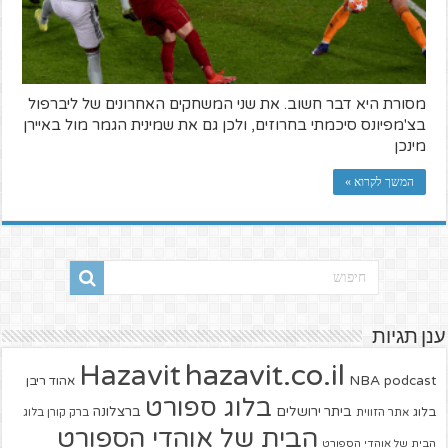
מסורת היא דבר חשוב. את שני המשחקים האחרונים של ליברפול
בצ'מפיונס סיכמתי בחרוזים, ולכן גם את שמינית הגמר מול באיירן
מינכן
המשך לקרוא »
ענן תגיות
hazavit.co.il
Hazavit
NBA
podcast
אהוד ריבן
בלוג ספורט
ביתר ירושלים
ברצלונה
בלוג
אתר הזווית
ברק קורן בלוג
הבית של אוהדי הספורט
הבית של אוהדי הספורט