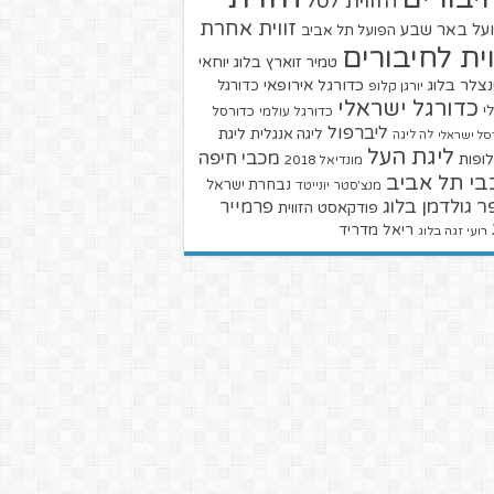
הזווית לסל
זווית אחרת
על באר שבע
הפועל תל אביב
וית לחיבורים
טמיר זוארץ בלוג
יוחאי
צלר בלוג
כדורגל אירופאי
כדורגל
יורגן קלופ
כדורגל ישראלי
י
כדורגל עולמי
כדורסל
ליברפול
ליגת
ליגה אנגלית
סל ישראלי
לה ליגה
ליגת העל
מכבי חיפה
ופות
מונדיאל 2018
בי תל אביב
נבחרת ישראל
מנצ'סטר יונייטד
ר גולדמן בלוג
פרמייר
פודקאסט הזווית
ריאל מדריד
רועי זגה בלוג