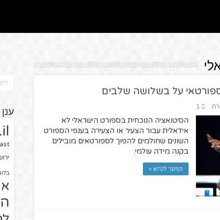
לי
לספורטאי על בשלושה שלבים
רת
1
ענן 
הסיטואציה הנוכחית בספורט הישראלי לא
il
אידאלית עבור הצעיר או הצעירה בענפי הספורט
השונים שחולמים להפוך לספורטאים מובילים
ast
בקנה מידה עולמי.
ירו
המשך לקרוא »
בלוג
או
הז
לח