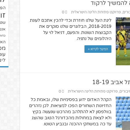
 להמשיך לרקוד
הפו
ורים
,
פרויקט פתיחת הליגה הישראלית
0
זו
ליגת העל שלנו חוזרת וכדי להכין אתכם לעונת
שטנ
2018-2019, הבלוגרים שלנו סוקרים את
אנגל
הקבוצות השונות. והפעם, דניאל לוי על
כדור
היהלומים של נתניה.
האל
מכ
המשך לקרוא »
עופ
ליג
יב 18-19
יבורים
,
פרויקט פתיחת הליגה הישראלית
0
הקהל האדום ידוע בפסימיות שלו, ובאמת כל
החזיונות השחורים הפכו למציאות. לכן נזהרים
בוולפסון לא להתלהב מהרכש שנעשה בקיץ
ולא לצאת במחולות מהכדורגל הטוב שהוצג
עד כה במשחקי ההכנה ובגביע הטוטו.