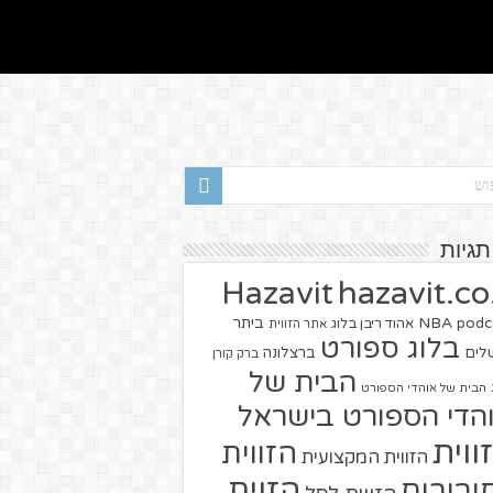
תגיות
hazavit.co.
Hazavit
NBA
podc
ביתר
אהוד ריבן בלוג
אתר הזווית
בלוג ספורט
שלים
ברצלונה
ברק קורן
הבית של
הבית של אוהדי הספורט
הדי הספורט בישראל
ווית
הזווית
הזווית המקצועית
הזוית
יבורים