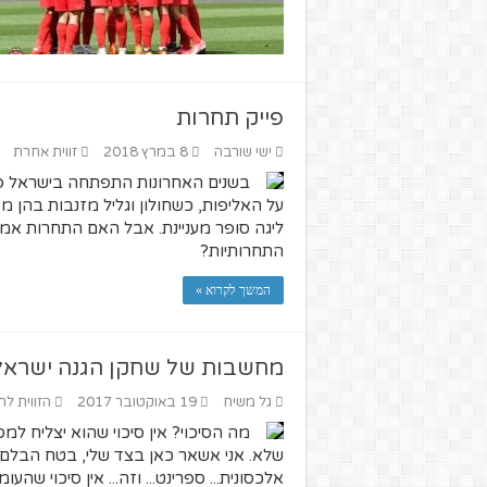
פייק תחרות
ישי שורבה
8 במרץ 2018
זווית אחרת
בשנים האחרונות התפתחה בישראל פיי
על האליפות, כשחולון וגליל מזנבות בהן מ
ליגה סופר מעניינת. אבל האם התחרות אמי
התחרותיות?
המשך לקרוא »
מחשבות של שחקן הגנה ישראל
גל משיח
19 באוקטובר 2017
הזווית לח
מה הסיכוי? אין סיכוי שהוא יצליח למס
שלא. אני אשאר כאן בצד שלי, בטח הבלם י
אלכסונית... ספרינט... וזה... אין סיכוי שהעו