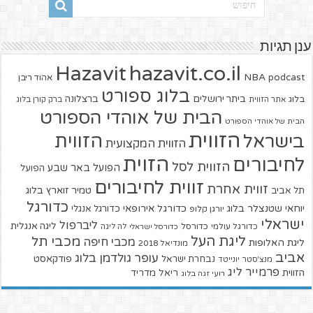
ענן תגיות
hazavit.co.il
Hazavit
NBA
podcast
אהוד ריבן
בלוג ספורט
ביתר ירושלים
ברצלונה
בלוג
אתר הזווית
ברק קורן בלוג
הבית של אוהדי הספורט
הבית של אוהדי הספורט
הזווית
הזווית
בישראל
הזווית המקצועית
הזוית
לחיבורים
הזווית לסל
הפועל באר שבע
הפועל
זווית לחיבורים
זווית אחרת
טמיר זוארץ בלוג
תל אביב
כדורגל
יוחאי שטנצלר בלוג
כדורגל אירופאי
כדורגל אנגלי
יורגן קלופ
ישראלי
ליברפול
ליגה אנגלית
כדורגל עולמי
כדורסל
כדורסל ישראלי
לה ליגה
ליגת העל
מכבי תל
מכבי חיפה
ליגת האלופות
מונדיאל 2018
אביב
עופר גולדמן בלוג
פודקאסט
נבחרת ישראל
מנצ'סטר יונייטד
פרמייר ליג
הזווית
ריאל מדריד
רועי זגה בלוג