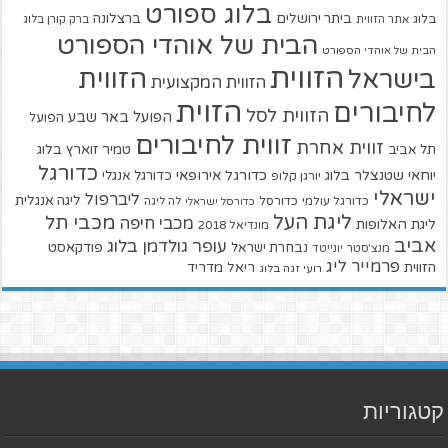
בלוג ספורט
ביתר ירושלים
ברצלונה
בלוג
אתר הזווית
ברק קורן בלוג
הבית של אוהדי הספורט
הבית של אוהדי הספורט
הזווית
הזווית
בישראל
הזווית המקצועית
הזוית
לחיבורים
הזווית לסל
הפועל באר שבע
הפועל
זווית לחיבורים
זווית אחרת
טמיר זוארץ בלוג
תל אביב
כדורגל
יוחאי שטנצלר בלוג
כדורגל אירופאי
כדורגל אנגלי
יורגן קלופ
ישראלי
ליברפול
ליגה אנגלית
כדורגל עולמי
כדורסל
כדורסל ישראלי
לה ליגה
ליגת העל
מכבי תל
מכבי חיפה
ליגת האלופות
מונדיאל 2018
אביב
עופר גולדמן בלוג
פודקאסט
נבחרת ישראל
מנצ'סטר יונייטד
פרמייר ליג
הזווית
ריאל מדריד
רועי זגה בלוג
קטגוריות