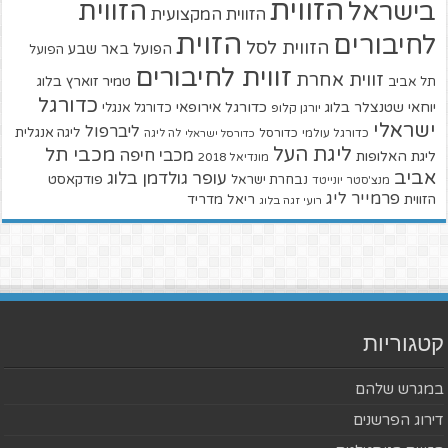
הזווית
הזווית
בישראל
הזווית המקצועית
הזוית
לחיבורים
הזווית לסל
הפועל באר שבע
הפועל
זווית לחיבורים
זווית אחרת
טמיר זוארץ בלוג
תל אביב
כדורגל
יוחאי שטנצלר בלוג
כדורגל אירופאי
כדורגל אנגלי
יורגן קלופ
ישראלי
ליברפול
ליגה אנגלית
כדורגל עולמי
כדורסל
כדורסל ישראלי
לה ליגה
ליגת העל
מכבי תל
מכבי חיפה
ליגת האלופות
מונדיאל 2018
אביב
עופר גולדמן בלוג
פודקאסט
נבחרת ישראל
מנצ'סטר יונייטד
פרמייר ליג
הזווית
ריאל מדריד
רועי זגה בלוג
קטגוריות
במגרש שלהם
דירוג הפרשנים