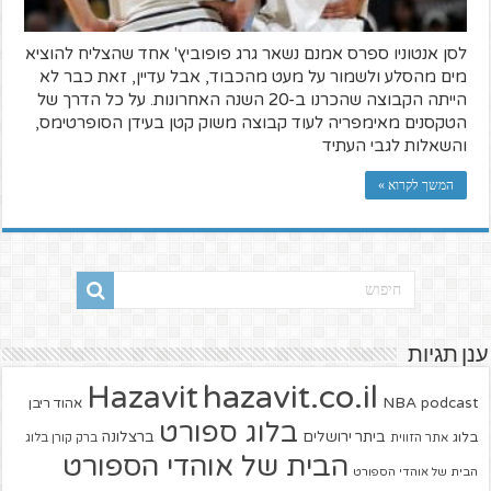
לסן אנטוניו ספרס אמנם נשאר גרג פופוביץ' אחד שהצליח להוציא
מים מהסלע ולשמור על מעט מהכבוד, אבל עדיין, זאת כבר לא
הייתה הקבוצה שהכרנו ב-20 השנה האחרונות. על כל הדרך של
הטקסנים מאימפריה לעוד קבוצה משוק קטן בעידן הסופרטימס,
והשאלות לגבי העתיד
המשך לקרוא »
ענן תגיות
hazavit.co.il
Hazavit
NBA
podcast
אהוד ריבן
בלוג ספורט
ביתר ירושלים
ברצלונה
בלוג
אתר הזווית
ברק קורן בלוג
הבית של אוהדי הספורט
הבית של אוהדי הספורט