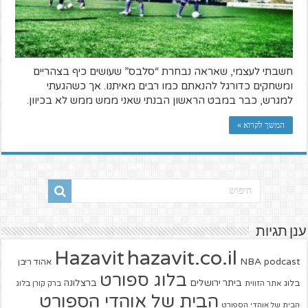
חשבתי לעצמי, שאראה נבחרת “סלבס” שעושים כיף בצהריים
ומשחקים כדורגל להנאתם כמו רבים מאיתנו. אך כשהגעתי
למגרש, כבר במבט הראשון הבנתי שאני ממש ממש לא בכיוון.
המשך לקרוא »
ענן תגיות
hazavit.co.il
Hazavit
NBA
podcast
אהוד ריבן
בלוג ספורט
ביתר ירושלים
ברצלונה
בלוג
אתר הזווית
ברק קורן בלוג
הבית של אוהדי הספורט
הבית של אוהדי הספורט