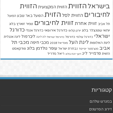
הזווית
הזווית
בישראל
הזווית המקצועית
הזוית
לחיבורים
הזווית לסל
הפועל באר שבע
הפועל
זווית לחיבורים
זווית אחרת
טמיר זוארץ בלוג
תל אביב
כדורגל
יוחאי שטנצלר בלוג
כדורגל אירופאי
כדורגל אנגלי
יורגן קלופ
ישראלי
ליברפול
ליגה אנגלית
כדורגל עולמי
כדורסל
כדורסל ישראלי
לה ליגה
ליגת העל
מכבי תל
מכבי חיפה
ליגת האלופות
מונדיאל 2018
אביב
עופר גולדמן בלוג
פודקאסט
נבחרת ישראל
מנצ'סטר יונייטד
פרמייר ליג
הזווית
ריאל מדריד
רועי זגה בלוג
קטגוריות
במגרש שלהם
דירוג הפרשנים