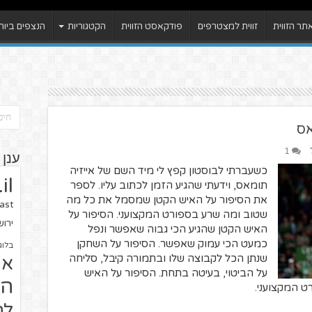
ר הזווית
זווית למצטרפים
פודקאסט הזווית
הקטגוריות
הנצפים ביות
1
ענן 
כשעברתי לבוסטון קפץ לי מיד השם של אייזיה
il
תומאס, וידעתי שהגיע הזמן לכתוב עליו. לספר
את הסיפור על האיש הקטן שמסמל את כל מה
ast
שטוב ומה שרע בספורט המקצועני. הסיפור על
ירו
האיש הקטן שהגיע הכי גבוה שאפשר ונפל
כמעט הכי עמוק שאפשר. הסיפור על השחקן
בלוג
שנתן הכל לקבוצה שלו ובתמורה קיבל, סליחה
או
על הביטוי, בעיטה בתחת. הסיפור על האיש
הז
 המקצועני.
לח