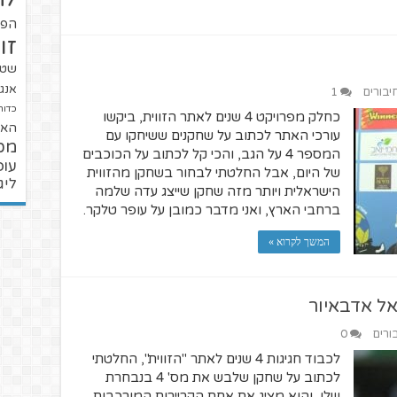
הפו
זו
שטנ
אנגל
יבורים
1
כדור
כחלק מפרויקט 4 שנים לאתר הזווית, ביקשו
האל
עורכי האתר לכתוב על שחקנים ששיחקו עם
מכ
המספר 4 על הגב, והכי קל לכתוב על הכוכבים
עופ
של היום, אבל החלטתי לבחור בשחקן מהזווית
ליג
הישראלית ויותר מזה שחקן שייצג עדה שלמה
ברחבי הארץ, ואני מדבר כמובן על עופר טלקר.
המשך לקרוא »
ורים
0
לכבוד חגיגות 4 שנים לאתר "הזווית", החלטתי
לכתוב על שחקן שלבש את מס' 4 בנבחרת
שלו, והוא מציג את אחת הקריירות המורכבות