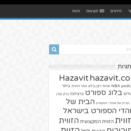
ר
חידונים
תוצאות
חנות
תגיות
hazavit.co.
Hazavit
NBA
podc
ביתר
אהוד ריבן בלוג
אתר הזווית
בלוג ספורט
שלים
ברצלונה
ברק קורן
הבית של
הבית של אוהדי הספורט
הדי הספורט בישראל
ווית
הזווית
הזווית המקצועית
הזוית
יבורים