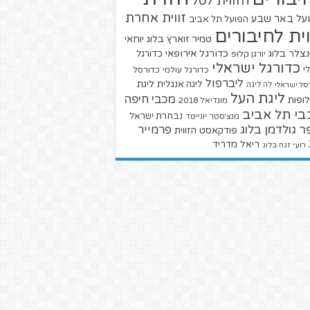
הזווית לסל
זווית אחרת
על באר שבע
הפועל תל אביב
וית לחיבורים
טמיר זוארץ בלוג
יוחאי
צלר בלוג
כדורגל אירופאי
כדורגל
יורגן קלופ
כדורגל ישראלי
י
כדורגל עולמי
כדורסל
ליברפול
ליגת
ליגה אנגלית
סל ישראלי
לה ליגה
ליגת העל
מכבי חיפה
ופות
מונדיאל 2018
בי תל אביב
נבחרת ישראל
מנצ'סטר יונייטד
ר גולדמן בלוג
פרמייר
פודקאסט הזווית
ריאל מדריד
רועי זגה בלוג