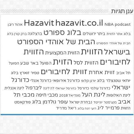
ענן תגיות
hazavit.co.il
Hazavit
NBA
podcast
אהוד ריבן
בלוג ספורט
ביתר ירושלים
ברצלונה
בלוג
אתר הזווית
ברק קורן בלוג
הבית של אוהדי הספורט
הבית של אוהדי הספורט
הזווית
הזווית
בישראל
הזווית המקצועית
הזוית
לחיבורים
הזווית לסל
הפועל באר שבע
הפועל
זווית לחיבורים
זווית אחרת
טמיר זוארץ בלוג
תל אביב
כדורגל
יוחאי שטנצלר בלוג
כדורגל אירופאי
כדורגל אנגלי
יורגן קלופ
ישראלי
ליברפול
ליגה אנגלית
כדורגל עולמי
כדורסל
כדורסל ישראלי
לה ליגה
ליגת העל
מכבי תל
מכבי חיפה
ליגת האלופות
מונדיאל 2018
אביב
עופר גולדמן בלוג
פודקאסט
נבחרת ישראל
מנצ'סטר יונייטד
פרמייר ליג
הזווית
ריאל מדריד
רועי זגה בלוג