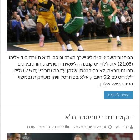
המחזור השמיני ביורוליג ייערך הערב ומכבי ת"א תארח ביד אליהו
(21:05) את ז'לגיריס קובנה הליטאית. השתיים מהוות בינתיים
תמונת מראה. לא רק במאזן שלהן עד כה (מכבי עם 2:5 שלילי,
ז'לגיריס עם 5:2 חיובי), אלא בכדורסל שהן משחקות ובמיצוי
הפוטנציאל שלהן.
המשך לקרוא »
דוקטור מכבי ומיסטר ת"א
דרור נוה
30 באוקטובר 2020
הזווית לחיבורים
0