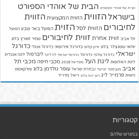
הבית של אוהדי הספורט
הבית של אוהדי הספורט
הזווית
הזווית
בישראל
הזווית המקצועית
הזוית
לחיבורים
הזווית לסל
הפועל באר שבע
הפועל
זווית לחיבורים
זווית אחרת
טמיר זוארץ בלוג
תל אביב
כדורגל
יוחאי שטנצלר בלוג
כדורגל אירופאי
כדורגל אנגלי
יורגן קלופ
ישראלי
ליברפול
ליגה אנגלית
כדורגל עולמי
כדורסל
כדורסל ישראלי
לה ליגה
ליגת העל
מכבי תל
מכבי חיפה
ליגת האלופות
מונדיאל 2018
אביב
עופר גולדמן בלוג
פודקאסט
נבחרת ישראל
מנצ'סטר יונייטד
פרמייר ליג
הזווית
ריאל מדריד
רועי זגה בלוג
קטגוריות
במגרש שלהם