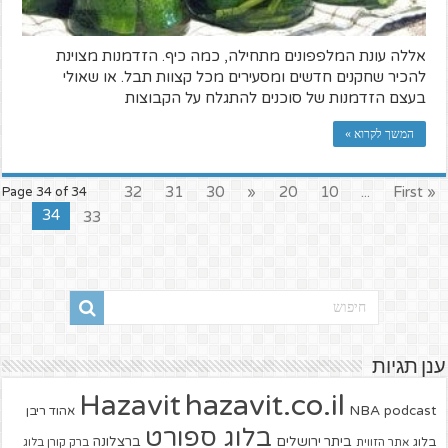
אללה עונת המלפפונים מתחילה, כמה כיף. הזדמנות מצוינת
להכיר שחקנים חדשים ומסעירים מכל קצוות תבל. או שאולי
בעצם הזדמנות של סוכנים להתגלח על הקבוצות
המשך לקרוא »
32
31
30
«
20
10
...
« First
Page 34 of 34
34
33
ענן תגיות
hazavit.co.il
Hazavit
NBA
podcast
אהוד ריבן
בלוג ספורט
ביתר ירושלים
ברצלונה
בלוג
אתר הזווית
ברק קורן בלוג