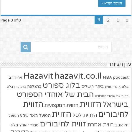
המשך לקרוא »
3
2
1
«
Page 3 of 3
ענן תגיות
hazavit.co.il
Hazavit
NBA
podcast
אהוד ריבן
בלוג ספורט
ביתר ירושלים
ברצלונה
בלוג
אתר הזווית
ברק קורן בלוג
הבית של אוהדי הספורט
הבית של אוהדי הספורט
הזווית
הזווית
בישראל
הזווית המקצועית
הזוית
לחיבורים
הזווית לסל
הפועל באר שבע
הפועל
זווית לחיבורים
זווית אחרת
טמיר זוארץ בלוג
תל אביב