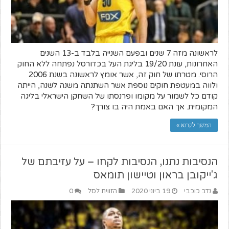
לראשונה מזה 7 שנים ובפעם השנייה בלבד ב-13 השנים
האחרונות, עונת 19/20 בליגת העל בכדורסל נפתחה ללא החוק
הרוסי. מטרתו של חוק זה, אשר אומץ לראשונה בשנת 2006
ולווה במעטפת חוקים נוספת אשר השתנתה משנה לשנה, הייתה
קודם כל לשמור על מקומו ופרנסתו של השחקן הישראלי בליגה
המקומית. אך האם באמת היה בו צורך?​
המשך לקרוא »
הנסיבות נתנו, הנסיבות לקחו – על עזיבתם של
ג'ייקובן בראון וטיישון תומאס
נדב כוכבי
19 ביוני 2020
הזווית לסל
0