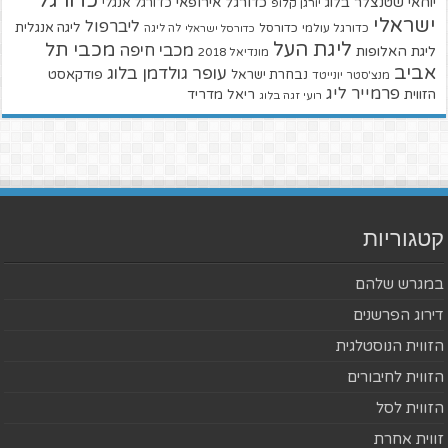
כדורגל
יוחאי שטנצלר בלוג
כדורגל אירופאי
כדורגל אנגלי
יורגן קלופ
ישראלי
ליברפול
ליגה אנגלית
כדורגל עולמי
כדורסל
כדורסל ישראלי
לה ליגה
ליגת העל
מכבי תל
מכבי חיפה
ליגת האלופות
מונדיאל 2018
אביב
עופר גולדמן בלוג
פודקאסט
נבחרת ישראל
מנצ'סטר יונייטד
פרמייר ליג
הזווית
ריאל מדריד
רועי זגה בלוג
קטגוריות
במגרש שלהם
דירוג הפרשנים
הזווית הנוסטלגית
הזווית לחיבורים
הזווית לסל
זווית אחרת