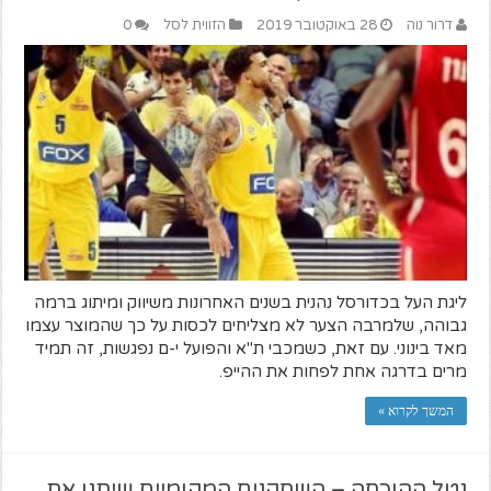
דרור נוה
28 באוקטובר 2019
הזווית לסל
0
ליגת העל בכדורסל נהנית בשנים האחרונות משיווק ומיתוג ברמה
גבוהה, שלמרבה הצער לא מצליחים לכסות על כך שהמוצר עצמו
מאד בינוני. עם זאת, כשמכבי ת"א והפועל י-ם נפגשות, זה תמיד
מרים בדרגה אחת לפחות את ההייפ.
המשך לקרוא »
נטל ההוכחה – השחקנים המקומיים שיתנו את