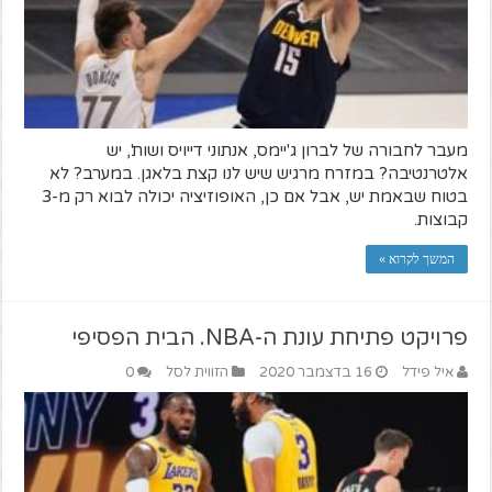
מעבר לחבורה של לברון ג'יימס, אנתוני דייויס ושות', יש
אלטרנטיבה? במזרח מרגיש שיש לנו קצת בלאגן. במערב? לא
בטוח שבאמת יש, אבל אם כן, האופוזיציה יכולה לבוא רק מ-3
קבוצות.
המשך לקרוא »
פרויקט פתיחת עונת ה-NBA. הבית הפסיפי
איל פידל
16 בדצמבר 2020
הזווית לסל
0