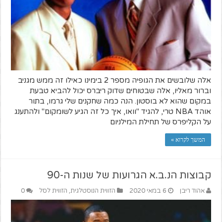
אלה שלובשים את הגופיה מספר 2 בימינו כאילו זה ממש מגניב
וברור מאליו, אלה שבטוחים שדוק ריברס יכול להביא טבעת
במקום שהוא לא בוסטון. הנה כמה שחקנים שלי גרמו, בתור
אוהד NBA טרי, להגיד "וואו, איך כל זה הגיע לשומקום" ולהתענג
על הקליפרס של תחילת המילניום
המשך לקרוא »
קבוצות הנ.ב.א הגרועות של שנות ה-90
אהוד ריבן
6 במאי 2020
הזווית הנוסטלגית
,
הזווית לסל
0