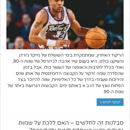
הריקוד האחרון, שמתמקדת בימי השושלת של מייקל ג'ורדן
והשיקגו בולס, היא בעצם שיר אהבה לכדורסל של שנות ה-90,
ואולי בכלל לתרבות והאופנה של העשור כולו. אבל בזמן
שהסדרה שמה זרקור על הקבוצה הדומיננטית של אותן שנים
והיריבות שעמדו בדרך של כל האליפויות, שווה להיזכר בצד
הפחות נוצץ של הנ.ב.א באותם ימים: הקבוצות הגרועות ביותר של
שנות ה-90.
המשך לקרוא »
סבלנות זה לחלשים – האם ללכת על שמות