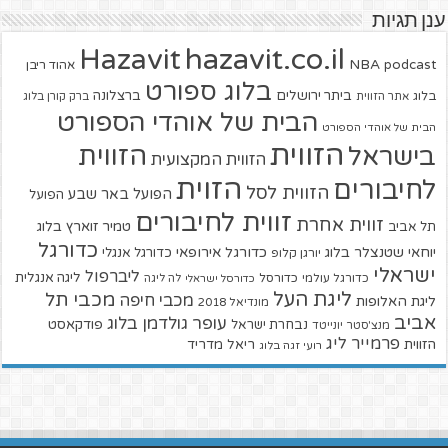
ענן תגיות
hazavit.co.il
Hazavit
NBA
podcast
אהוד ריבן
בלוג ספורט
ביתר ירושלים
ברצלונה
בלוג
אתר הזווית
ברק קורן בלוג
הבית של אוהדי הספורט
הבית של אוהדי הספורט
הזווית
הזווית
בישראל
הזווית המקצועית
הזוית
לחיבורים
הזווית לסל
הפועל באר שבע
הפועל
זווית לחיבורים
זווית אחרת
טמיר זוארץ בלוג
תל אביב
כדורגל
יוחאי שטנצלר בלוג
כדורגל אירופאי
כדורגל אנגלי
יורגן קלופ
ישראלי
ליברפול
ליגה אנגלית
כדורגל עולמי
כדורסל
כדורסל ישראלי
לה ליגה
ליגת העל
מכבי תל
מכבי חיפה
ליגת האלופות
מונדיאל 2018
אביב
עופר גולדמן בלוג
פודקאסט
נבחרת ישראל
מנצ'סטר יונייטד
פרמייר ליג
הזווית
ריאל מדריד
רועי זגה בלוג