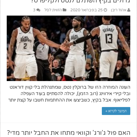
גדולים בקיץ השתלם לנטס ולקליפרס?
אהוד ריבן
25 בפברואר 2020
הזווית לסל
3
העונה המוזרה הזו של ברוקלין נטס, שמתנהלת בלי קווין דוראנט
ובלי קיירי אירווינג (רוב הזמן), יכולה להסתיים בעוד העפלה
לפלייאוף. אבל בקיץ, כשביצעו את ההחתמות חשבו על קצת יותר
המשך לקרוא »
האם פול ג'ורג' וקוואי מתחו את החבל יותר מדי?