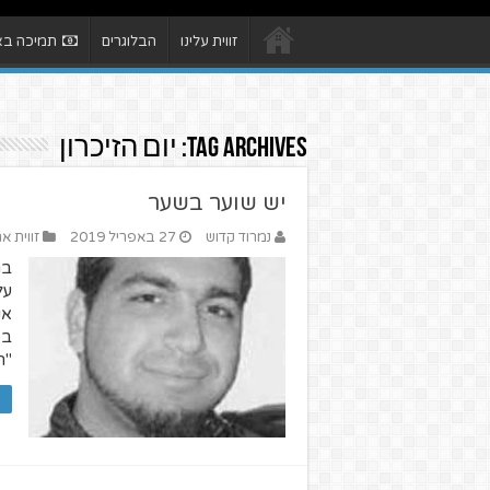
זווית עלינו
הבלוגרים
תמיכה באת
Tag Archives:
יום הזיכרון
יש שוער בשער
נמרוד קדוש
27 באפריל 2019
זווית א
בת
על
אנ
בס
"ה