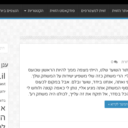
ר הזווית
זווית למצטרפים
פודקאסט הזווית
הקטגוריות
הנצפים ביות
חרת
0
ענן 
ור השוער שלנו, הייתי מצפה ממך להיות הראשון שכועס
il
יי. הרי משחק כזה שלי משפיע ישירות על המשחק שלך.
י ואתה, אנחנו ביחד, שוער ובלם. אבל במקום לכעוס
ast
וף המשחק אתה מגיע אליי, נותן לי כאפה קטנה ולוחש לי
ירו
כל בסדר, אל תיקח את זה עלייך, לכולנו היה משחק רע".
בלוג
המשך לקרוא »
או
הז
לח