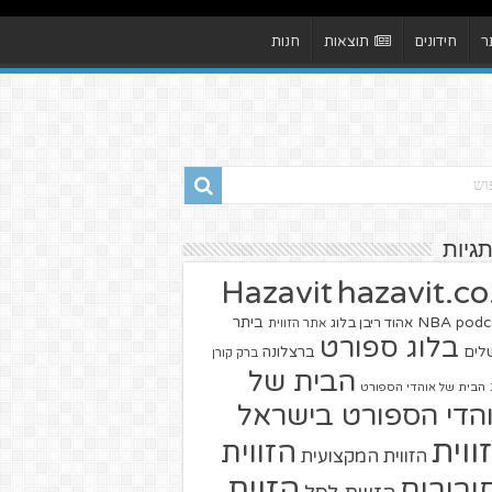
ר
חידונים
תוצאות
חנות
תגיות
hazavit.co.
Hazavit
NBA
podc
ביתר
אהוד ריבן בלוג
אתר הזווית
בלוג ספורט
שלים
ברצלונה
ברק קורן
הבית של
הבית של אוהדי הספורט
הדי הספורט בישראל
ווית
הזווית
הזווית המקצועית
הזוית
יבורים