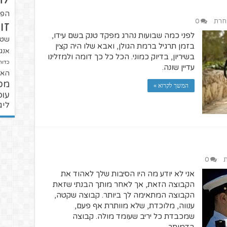
הפו
אחרת
0
זו
לפני כמה שבועות נהרג מפקד טנק בשם עידו,
שטנ
בזמן תרגיל ברמת הגולן, ואבא שלו היה קצין
אנגל
בשיריון, בדיוק כמוני. הכל כל כך דומה ולמזלינו
כדור
עדיין שונה.
האל
מכ
המשך לקרוא »
עופ
ליג
ת
0
אני לא יודע מה היו הסיבות שלך לאהוד את
הקבוצה הזאת, אך לאחר מותך הבנתי שזאת
הקבוצה המתאימה לך ביותר. קבוצה שקטה,
ענווה, מלוכדת, שלא מוותרת אף פעם,
שמכבדת כל יריב שעומד מולה. קבוצה