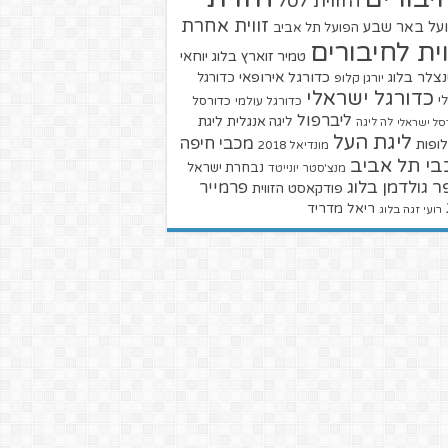
הזווית לסל
זווית אחרת
על באר שבע
הפועל תל אביב
וית לחיבורים
טמיר זוארץ בלוג
יוחאי
צלר בלוג
כדורגל אירופאי
כדורגל
יורגן קלופ
כדורגל ישראלי
י
כדורגל עולמי
כדורסל
ליברפול
ליגת
ליגה אנגלית
סל ישראלי
לה ליגה
ליגת העל
מכבי חיפה
ופות
מונדיאל 2018
בי תל אביב
נבחרת ישראל
מנצ'סטר יונייטד
ר גולדמן בלוג
פרמייר
פודקאסט הזווית
ריאל מדריד
רועי זגה בלוג