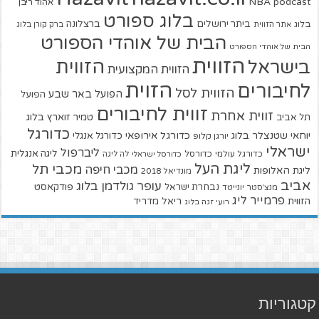
NBA
podcast
אהוד ריבן
בלוג ספורט
ביתר ירושלים
ברצלונה
בלוג
אתר הזווית
ברק קורן בלוג
הבית של אוהדי הספורט
הבית של אוהדי הספורט
הזווית
הזווית
בישראל
הזווית המקצועית
הזוית
לחיבורים
הזווית לסל
הפועל באר שבע
הפועל
זווית לחיבורים
זווית אחרת
טמיר זוארץ בלוג
תל אביב
כדורגל
יוחאי שטנצלר בלוג
כדורגל אירופאי
כדורגל אנגלי
יורגן קלופ
ישראלי
ליברפול
ליגה אנגלית
כדורגל עולמי
כדורסל
כדורסל ישראלי
לה ליגה
ליגת העל
מכבי תל
מכבי חיפה
ליגת האלופות
מונדיאל 2018
אביב
עופר גולדמן בלוג
פודקאסט
נבחרת ישראל
מנצ'סטר יונייטד
פרמייר ליג
הזווית
ריאל מדריד
רועי זגה בלוג
קטגוריות