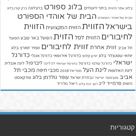
בלוג ספורט
ביתר ירושלים
ברצלונה
בלוג
אתר הזווית
ברק קורן בלוג
הבית של אוהדי הספורט
הבית של אוהדי הספורט
הזווית
הזווית
בישראל
הזווית המקצועית
הזוית
לחיבורים
הזווית לסל
הפועל באר שבע
הפועל
זווית לחיבורים
זווית אחרת
טמיר זוארץ בלוג
תל אביב
כדורגל
יוחאי שטנצלר בלוג
כדורגל אירופאי
כדורגל אנגלי
יורגן קלופ
ישראלי
ליברפול
ליגה אנגלית
כדורגל עולמי
כדורסל
כדורסל ישראלי
לה ליגה
ליגת העל
מכבי תל
מכבי חיפה
ליגת האלופות
מונדיאל 2018
אביב
עופר גולדמן בלוג
פודקאסט
נבחרת ישראל
מנצ'סטר יונייטד
פרמייר ליג
הזווית
ריאל מדריד
רועי זגה בלוג
קטגוריות