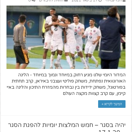
חמי עמיחי
17 בינואר 2021
הזווית לחיבורים
0
המדור היומי שלנו מגיע רחוק במיוחד ונמוך במיוחד - הליגה
האורוגוואית נפתחת, משחק פוליטי ועצבני באיראן, קרב תחתית
בפורטוגל, משחק ידידות בין נבחרות מהמזרח התיכון והליגה באיי
קיימן, עם קרב קצוות מקצה העולם
המשך לקרוא »
יהיה בסגר – חמש המלצות יומיות להפגת הסגר