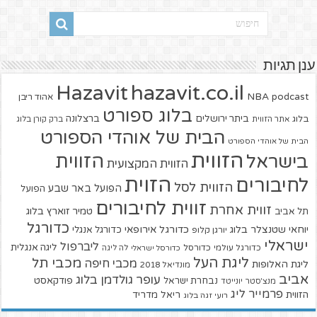
ענן תגיות
hazavit.co.il
Hazavit
NBA
podcast
אהוד ריבן
בלוג ספורט
ביתר ירושלים
ברצלונה
בלוג
אתר הזווית
ברק קורן בלוג
הבית של אוהדי הספורט
הבית של אוהדי הספורט
הזווית
הזווית
בישראל
הזווית המקצועית
הזוית
לחיבורים
הזווית לסל
הפועל באר שבע
הפועל
זווית לחיבורים
זווית אחרת
טמיר זוארץ בלוג
תל אביב
כדורגל
יוחאי שטנצלר בלוג
כדורגל אירופאי
כדורגל אנגלי
יורגן קלופ
ישראלי
ליברפול
ליגה אנגלית
כדורגל עולמי
כדורסל
כדורסל ישראלי
לה ליגה
ליגת העל
מכבי תל
מכבי חיפה
ליגת האלופות
מונדיאל 2018
אביב
עופר גולדמן בלוג
פודקאסט
נבחרת ישראל
מנצ'סטר יונייטד
פרמייר ליג
הזווית
ריאל מדריד
רועי זגה בלוג