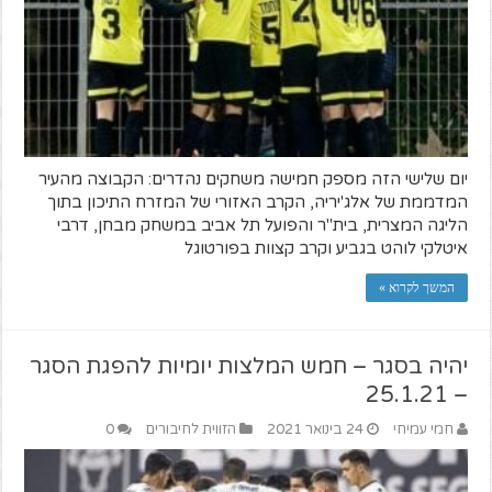
יום שלישי הזה מספק חמישה משחקים נהדרים: הקבוצה מהעיר
המדממת של אלג'יריה, הקרב האזורי של המזרח התיכון בתוך
הליגה המצרית, בית"ר והפועל תל אביב במשחק מבחן, דרבי
איטלקי לוהט בגביע וקרב קצוות בפורטוגל
המשך לקרוא »
יהיה בסגר – חמש המלצות יומיות להפגת הסגר
– 25.1.21
חמי עמיחי
24 בינואר 2021
הזווית לחיבורים
0