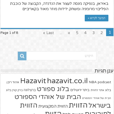
באיראן, בנפיקה מנסה לעצור את הנדנדה, הקבוצה של כוכבת
הפלייבוי מרומניה ומשחק ידידות מוזר מאוד בקאריביים
המשך לקרוא »
1
Last »
...
»
5
4
3
2
Page 1 of 8
ענן תגיות
hazavit.co.il
Hazavit
NBA
podcast
אהוד ריבן
בלוג ספורט
ביתר ירושלים
ברצלונה
בלוג
אתר הזווית
ברק קורן בלוג
הבית של אוהדי הספורט
הבית של אוהדי הספורט
הזווית
הזווית
בישראל
הזווית המקצועית
הזוית