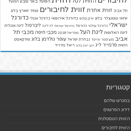
לחיבורים
הזווית לסל
הפועל באר שבע
הפועל
זווית לחיבורים
זווית אחרת
טמיר זוארץ בלוג
תל אביב
כדורגל
יוחאי שטנצלר בלוג
כדורגל אירופאי
כדורגל אנגלי
יורגן קלופ
ישראלי
ליברפול
ליגה אנגלית
כדורגל עולמי
כדורסל
כדורסל ישראלי
לה ליגה
ליגת העל
מכבי תל
מכבי חיפה
ליגת האלופות
מונדיאל 2018
אביב
עופר גולדמן בלוג
פודקאסט
נבחרת ישראל
מנצ'סטר יונייטד
פרמייר ליג
הזווית
ריאל מדריד
רועי זגה בלוג
קטגוריות
במגרש שלהם
דירוג הפרשנים
הזווית הנוסטלגית
הזווית לחיבורים