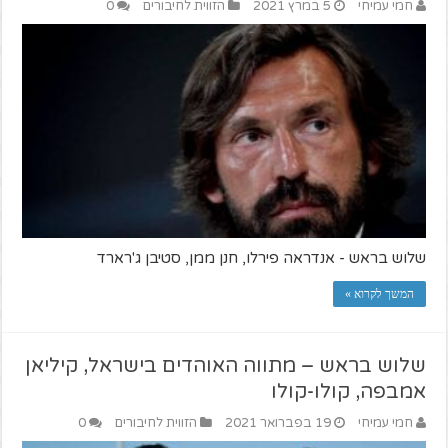
חמי עמיחי
5 במרץ 2021
הזווית לחיבורים
0
שלוש בראש - אנדראה פירלו, חנן ממן, סטיבן ג'רארד
המשך לקרוא »
שלוש בראש – מתווה האוהדים בישראל, קיליאן
אמבפה, קולו-קולו
חמי עמיחי
19 בפברואר 2021
הזווית לחיבורים
0