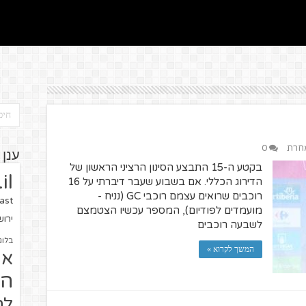
אחרת
0
ענן 
בקטע ה-15 התבצע הסינון הרציני הראשון של
il
הדירוג הכללי. אם בשבוע שעבר דיברתי על 16
רוכבים שרואים עצמם רוכבי GC (נניח -
ast
מועמדים לפודיום), המספר עכשיו הצטמצם
ירו
לשבעה רוכבים
בלוג
המשך לקרוא »
או
הז
לח