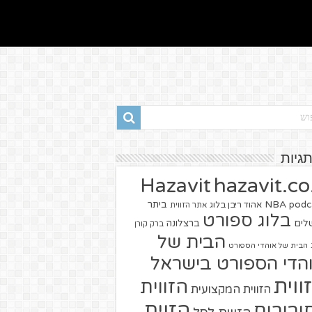
תגיות
hazavit.co.
Hazavit
NBA
podc
ביתר
אהוד ריבן בלוג
אתר הזווית
בלוג ספורט
שלים
ברצלונה
ברק קורן
הבית של
הבית של אוהדי הספורט
הדי הספורט בישראל
ווית
הזווית
הזווית המקצועית
הזוית
יבורים