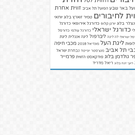
הזווית לסל
זווית אחרת
על באר שבע
הפועל תל אביב
וית לחיבורים
טמיר זוארץ בלוג
יוחאי
צלר בלוג
כדורגל אירופאי
כדורגל
יורגן קלופ
כדורגל ישראלי
י
כדורגל עולמי
כדורסל
ליברפול
ליגת
ליגה אנגלית
סל ישראלי
לה ליגה
ליגת העל
מכבי חיפה
ופות
מונדיאל 2018
בי תל אביב
נבחרת ישראל
מנצ'סטר יונייטד
ר גולדמן בלוג
פרמייר
פודקאסט הזווית
ריאל מדריד
רועי זגה בלוג