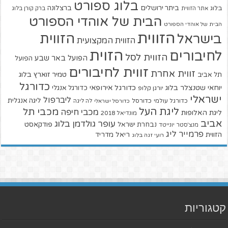
בלוג ספורט
ביתר ירושלים
ברצלונה
בלוג
אתר הזווית
ברק קורן בלוג
הבית של אוהדי הספורט
הבית של אוהדי הספורט
הזווית
הזווית
בישראל
הזווית המקצועית
הזוית
לחיבורים
הזווית לסל
הפועל באר שבע
הפועל
זווית לחיבורים
זווית אחרת
טמיר זוארץ בלוג
תל אביב
כדורגל
יוחאי שטנצלר בלוג
כדורגל אירופאי
כדורגל אנגלי
יורגן קלופ
ישראלי
ליברפול
ליגה אנגלית
כדורגל עולמי
כדורסל
כדורסל ישראלי
לה ליגה
ליגת העל
מכבי תל
מכבי חיפה
ליגת האלופות
מונדיאל 2018
אביב
עופר גולדמן בלוג
פודקאסט
נבחרת ישראל
מנצ'סטר יונייטד
פרמייר ליג
הזווית
ריאל מדריד
רועי זגה בלוג
קטגוריות