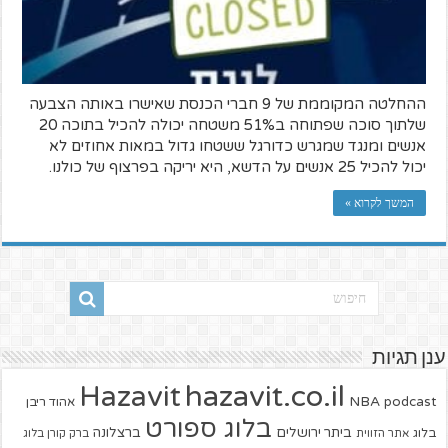
ההחלטה המקוממת של 9 חברי הכנסת שאישרו באותה הצבעה
שלתוך סוכה שפתוחה ב51% משטחה יכולה להכיל בתוכה 20
אנשים ומנגד שמגרש כדורגל ששטחו גדול במאות אחוזים לא
יכול להכיל 25 אנשים על הדשא, היא יריקה בפרצוף של כולנו.
המשך לקרוא »
ענן תגיות
hazavit.co.il
Hazavit
NBA
podcast
אהוד ריבן
בלוג ספורט
ביתר ירושלים
ברצלונה
בלוג
אתר הזווית
ברק קורן בלוג