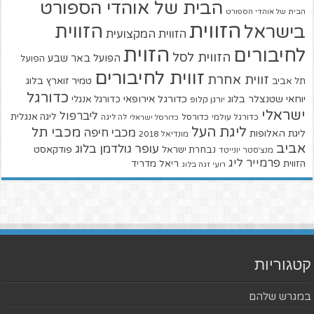
הבית של אוהדי הספורט
הבית של אוהדי הספורט
הזווית
הזווית
בישראל
הזווית המקצועית
הזוית
לחיבורים
הזווית לסל
הפועל באר שבע
הפועל
זווית לחיבורים
זווית אחרת
טמיר זוארץ בלוג
תל אביב
כדורגל
יוחאי שטנצלר בלוג
כדורגל אירופאי
כדורגל אנגלי
יורגן קלופ
ישראלי
ליברפול
ליגה אנגלית
כדורגל עולמי
כדורסל
כדורסל ישראלי
לה ליגה
ליגת העל
מכבי תל
מכבי חיפה
ליגת האלופות
מונדיאל 2018
אביב
עופר גולדמן בלוג
פודקאסט
נבחרת ישראל
מנצ'סטר יונייטד
פרמייר ליג
הזווית
ריאל מדריד
רועי זגה בלוג
קטגוריות
במגרש שלהם