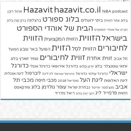
hazavit.co.il
Hazavit
NBA
podcast
אהוד ריבן
בלוג ספורט
ביתר ירושלים
ברצלונה
בלוג
אתר הזווית
ברק קורן בלוג
הבית של אוהדי הספורט
הבית של אוהדי הספורט
הזווית
הזווית
בישראל
הזווית המקצועית
הזוית
לחיבורים
הזווית לסל
הפועל באר שבע
הפועל
זווית לחיבורים
זווית אחרת
טמיר זוארץ בלוג
תל אביב
כדורגל
יוחאי שטנצלר בלוג
כדורגל אירופאי
כדורגל אנגלי
יורגן קלופ
ישראלי
ליברפול
ליגה אנגלית
כדורגל עולמי
כדורסל
כדורסל ישראלי
לה ליגה
ליגת העל
מכבי תל
מכבי חיפה
ליגת האלופות
מונדיאל 2018
אביב
עופר גולדמן בלוג
פודקאסט
נבחרת ישראל
מנצ'סטר יונייטד
פרמייר ליג
הזווית
ריאל מדריד
רועי זגה בלוג