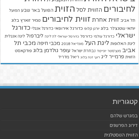
הזוית
לחיבורים
הזווית לסל
הפועל באר שבע
הפועל
זווית לחיבורים
זווית אחרת
טמיר זוארץ בלוג
תל אביב
כדורגל
יוחאי שטנצלר בלוג
כדורגל אירופאי
כדורגל אנגלי
יורגן קלופ
ישראלי
ליברפול
ליגה אנגלית
כדורגל עולמי
כדורסל
כדורסל ישראלי
לה ליגה
ליגת העל
מכבי תל
מכבי חיפה
ליגת האלופות
מונדיאל 2018
אביב
עופר גולדמן בלוג
פודקאסט
נבחרת ישראל
מנצ'סטר יונייטד
פרמייר ליג
הזווית
ריאל מדריד
רועי זגה בלוג
קטגוריות
במגרש שלהם
דירוג הפרשנים
הזווית הנוסטלגית