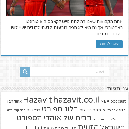
אחת הקבוצות שאמורה לתת פייט לקאבס היא טורונטו
ראפטורס, אך גם היא לא חפה מבעיות. לדעתי לקנדים יש שלוש
בעיות מרכזיות
המשך לקרוא »
ענן תגיות
hazavit.co.il
Hazavit
NBA
podcast
אהוד ריבן
בלוג ספורט
ביתר ירושלים
ברצלונה
בלוג
אתר הזווית
ברק קורן בלוג
הבית של אוהדי הספורט
הבית של אוהדי הספורט
הזווית
הזווית
בישראל
הזווית המקצועית