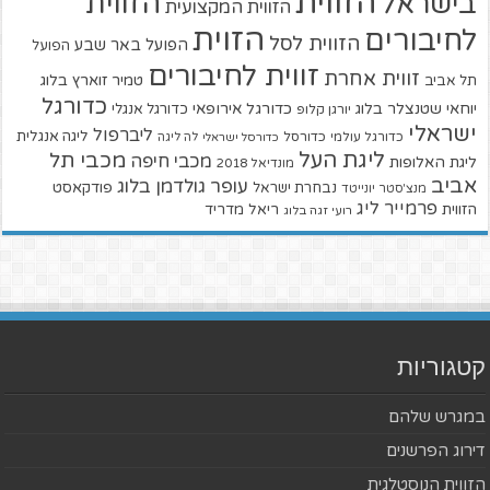
הזווית
הזווית
בישראל
הזווית המקצועית
הזוית
לחיבורים
הזווית לסל
הפועל באר שבע
הפועל
זווית לחיבורים
זווית אחרת
טמיר זוארץ בלוג
תל אביב
כדורגל
יוחאי שטנצלר בלוג
כדורגל אירופאי
כדורגל אנגלי
יורגן קלופ
ישראלי
ליברפול
ליגה אנגלית
כדורגל עולמי
כדורסל
כדורסל ישראלי
לה ליגה
ליגת העל
מכבי תל
מכבי חיפה
ליגת האלופות
מונדיאל 2018
אביב
עופר גולדמן בלוג
פודקאסט
נבחרת ישראל
מנצ'סטר יונייטד
פרמייר ליג
הזווית
ריאל מדריד
רועי זגה בלוג
קטגוריות
במגרש שלהם
דירוג הפרשנים
הזווית הנוסטלגית