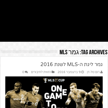
Tag Archives:
גמר MLS
גמר ליגת ה-MLS לשנת 2016
רום טל-דן
9 בדצמבר 2016
הזווית לחיבורים
0