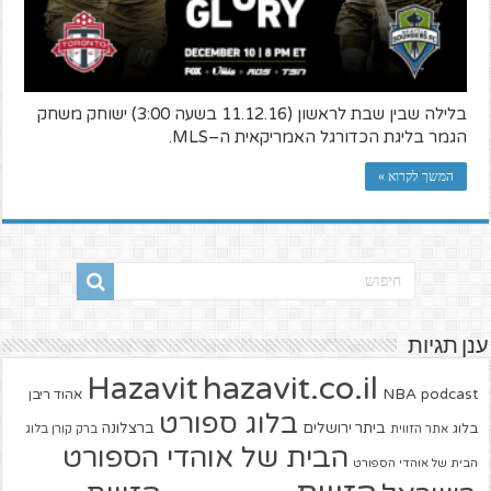
בלילה שבין שבת לראשון (11.12.16 בשעה 3:00) ישוחק משחק
הגמר בליגת הכדורגל האמריקאית ה–MLS.
המשך לקרוא »
ענן תגיות
hazavit.co.il
Hazavit
NBA
podcast
אהוד ריבן
בלוג ספורט
ביתר ירושלים
ברצלונה
בלוג
אתר הזווית
ברק קורן בלוג
הבית של אוהדי הספורט
הבית של אוהדי הספורט