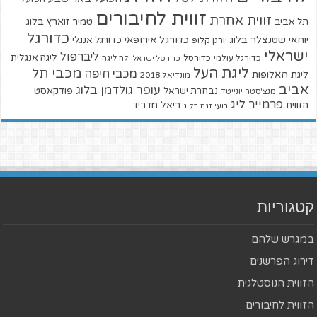
זווית לחיבורים
זווית אחרת
טמיר זוארץ בלוג
תל אביב
כדורגל
יוחאי שטנצלר בלוג
כדורגל אירופאי
כדורגל אנגלי
יורגן קלופ
ישראלי
ליברפול
ליגה אנגלית
כדורגל עולמי
כדורסל
כדורסל ישראלי
לה ליגה
ליגת העל
מכבי תל
מכבי חיפה
ליגת האלופות
מונדיאל 2018
אביב
עופר גולדמן בלוג
פודקאסט
נבחרת ישראל
מנצ'סטר יונייטד
פרמייר ליג
הזווית
ריאל מדריד
רועי זגה בלוג
קטגוריות
במגרש שלהם
דירוג הפרשנים
הזווית הנוסטלגית
הזווית לחיבורים