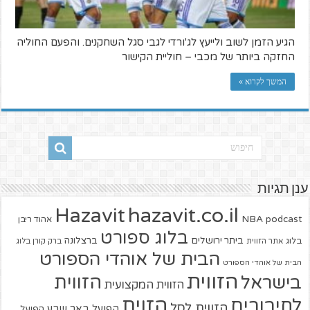
הגיע הזמן לשוב ולייעץ לג'ורדי לגבי סגל השחקנים. והפעם החוליה
החזקה ביותר של מכבי – חוליית הקישור
המשך לקרוא »
ענן תגיות
hazavit.co.il
Hazavit
NBA
podcast
אהוד ריבן
בלוג ספורט
ביתר ירושלים
ברצלונה
בלוג
אתר הזווית
ברק קורן בלוג
הבית של אוהדי הספורט
הבית של אוהדי הספורט
הזווית
הזווית
בישראל
הזווית המקצועית
הזוית
לחיבורים
הזווית לסל
הפועל באר שבע
הפועל