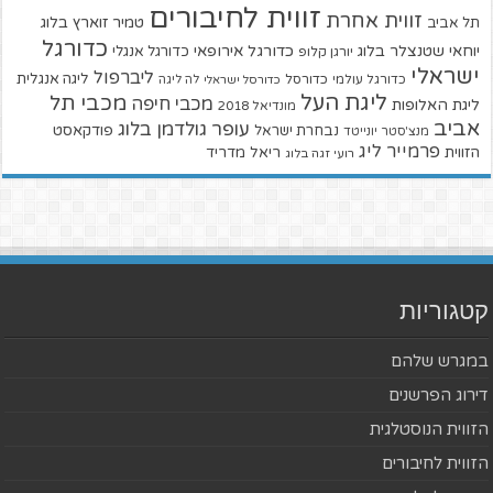
זווית לחיבורים
זווית אחרת
טמיר זוארץ בלוג
תל אביב
כדורגל
יוחאי שטנצלר בלוג
כדורגל אירופאי
כדורגל אנגלי
יורגן קלופ
ישראלי
ליברפול
ליגה אנגלית
כדורגל עולמי
כדורסל
כדורסל ישראלי
לה ליגה
ליגת העל
מכבי תל
מכבי חיפה
ליגת האלופות
מונדיאל 2018
אביב
עופר גולדמן בלוג
פודקאסט
נבחרת ישראל
מנצ'סטר יונייטד
פרמייר ליג
הזווית
ריאל מדריד
רועי זגה בלוג
קטגוריות
במגרש שלהם
דירוג הפרשנים
הזווית הנוסטלגית
הזווית לחיבורים