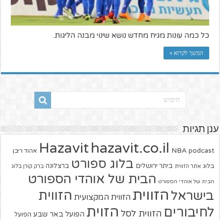
כל כמה עונות מגיח מחדש נושא שינוי מבנה הליגות.
המשך לקרוא »
ענן תגיות
hazavit.co.il
Hazavit
NBA
podcast
אהוד ריבן
בלוג ספורט
ביתר ירושלים
ברצלונה
בלוג
אתר הזווית
ברק קורן בלוג
הבית של אוהדי הספורט
הבית של אוהדי הספורט
הזווית
הזווית
בישראל
הזווית המקצועית
הזוית
לחיבורים
הזווית לסל
הפועל באר שבע
הפועל