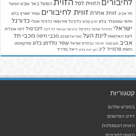
הזוית
לחיבורים
הזווית לסל
הפועל באר שבע
הפועל
זווית לחיבורים
זווית אחרת
טמיר זוארץ בלוג
תל אביב
כדורגל
יוחאי שטנצלר בלוג
כדורגל אירופאי
כדורגל אנגלי
יורגן קלופ
ישראלי
ליברפול
ליגה אנגלית
כדורגל עולמי
כדורסל
כדורסל ישראלי
לה ליגה
ליגת העל
מכבי תל
מכבי חיפה
ליגת האלופות
מונדיאל 2018
אביב
עופר גולדמן בלוג
פודקאסט
נבחרת ישראל
מנצ'סטר יונייטד
פרמייר ליג
הזווית
ריאל מדריד
רועי זגה בלוג
קטגוריות
במגרש שלהם
דירוג הפרשנים
הזווית הנוסטלגית
הזווית לחיבורים