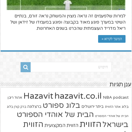
למרות שלפעמים זה נראה מצוין והמשחק נראה זורם, בנתיים
השינוי במערך פוגע מאוד בקבוצה ופוגע במעמדו של זידאן ושל
ריאל מדריד העוצמתית שהכרנו בשנים האחרונות.
המשך לקרוא »
ענן תגיות
hazavit.co.il
Hazavit
NBA
podcast
אהוד ריבן
בלוג ספורט
ביתר ירושלים
ברצלונה
בלוג
אתר הזווית
ברק קורן בלוג
הבית של אוהדי הספורט
הבית של אוהדי הספורט
הזווית
הזווית
בישראל
הזווית המקצועית