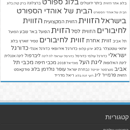
בלוג ספורט
ביתר ירושלים
ברצלונה
בלוג
אתר הזווית
ברק קורן בלוג
הבית של אוהדי הספורט
הבית של אוהדי הספורט
הזווית
הזווית
בישראל
הזווית המקצועית
הזוית
לחיבורים
הזווית לסל
הפועל באר שבע
הפועל
זווית לחיבורים
זווית אחרת
טמיר זוארץ בלוג
תל אביב
כדורגל
יוחאי שטנצלר בלוג
כדורגל אירופאי
כדורגל אנגלי
יורגן קלופ
ישראלי
ליברפול
ליגה אנגלית
כדורגל עולמי
כדורסל
כדורסל ישראלי
לה ליגה
ליגת העל
מכבי תל
מכבי חיפה
ליגת האלופות
מונדיאל 2018
אביב
עופר גולדמן בלוג
פודקאסט
נבחרת ישראל
מנצ'סטר יונייטד
פרמייר ליג
הזווית
ריאל מדריד
רועי זגה בלוג
קטגוריות