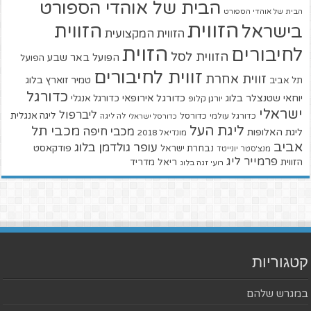
הבית של אוהדי הספורט
הבית של אוהדי הספורט
הזווית
הזווית
בישראל
הזווית המקצועית
הזוית
לחיבורים
הזווית לסל
הפועל באר שבע
הפועל
זווית לחיבורים
זווית אחרת
טמיר זוארץ בלוג
תל אביב
כדורגל
יוחאי שטנצלר בלוג
כדורגל אירופאי
כדורגל אנגלי
יורגן קלופ
ישראלי
ליברפול
ליגה אנגלית
כדורגל עולמי
כדורסל
כדורסל ישראלי
לה ליגה
ליגת העל
מכבי תל
מכבי חיפה
ליגת האלופות
מונדיאל 2018
אביב
עופר גולדמן בלוג
פודקאסט
נבחרת ישראל
מנצ'סטר יונייטד
פרמייר ליג
הזווית
ריאל מדריד
רועי זגה בלוג
קטגוריות
במגרש שלהם