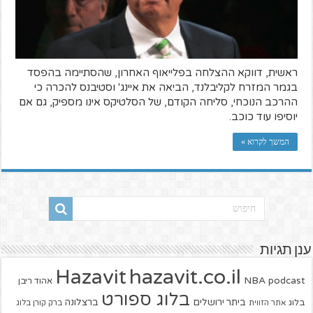
ראשית, דווקא ההצלחה בפלייאוף האחרון, שהסתיימה בהפסד
בגמר המזרח לקליבלנד, הביאה את איינג' וסטיבנס להכרה כי
ההרכב הנוכחי, סליחה הקודם, של הסלטיקס אינו מספיק, גם אם
יוסיפו עוד כוכב.
המשך לקרוא »
ענן תגיות
hazavit.co.il
Hazavit
NBA
podcast
אהוד ריבן
בלוג ספורט
ביתר ירושלים
ברצלונה
בלוג
אתר הזווית
ברק קורן בלוג