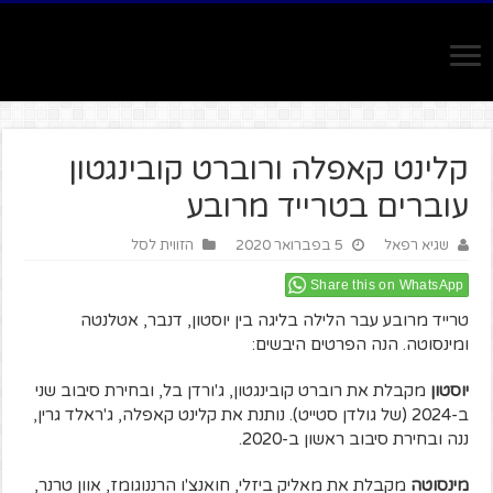
קלינט קאפלה ורוברט קובינגטון
עוברים בטרייד מרובע
שגיא רפאל
5 בפברואר 2020
הזווית לסל
Share this on WhatsApp
טרייד מרובע עבר הלילה בליגה בין יוסטון, דנבר, אטלנטה
ומינסוטה. הנה הפרטים היבשים:
יוסטון
מקבלת את רוברט קובינגטון, ג'ורדן בל, ובחירת סיבוב שני
ב-2024 (של גולדן סטייט). נותנת את קלינט קאפלה, ג'ראלד גרין,
ננה ובחירת סיבוב ראשון ב-2020.
מינסוטה
מקבלת את מאליק ביזלי, חואנצ'ו הרננוגומז, אוון טרנר,