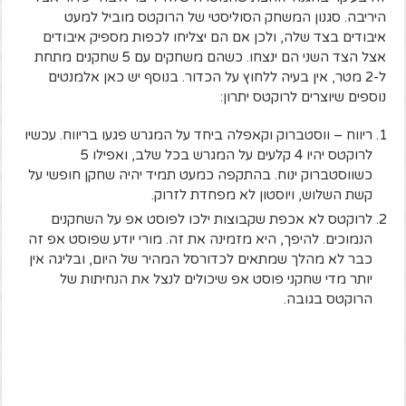
היריבה. סגנון המשחק הסוליסטי של הרוקטס מוביל למעט
איבודים בצד שלה, ולכן אם הם יצליחו לכפות מספיק איבודים
אצל הצד השני הם ינצחו. כשהם משחקים עם 5 שחקנים מתחת
ל-2 מטר, אין בעיה ללחוץ על הכדור. בנוסף יש כאן אלמנטים
נוספים שיוצרים לרוקטס יתרון:
ריווח – ווסטברוק וקאפלה ביחד על המגרש פגעו בריווח. עכשיו
לרוקטס יהיו 4 קלעים על המגרש בכל שלב, ואפילו 5
כשווסטברוק ינוח. בהתקפה כמעט תמיד יהיה שחקן חופשי על
קשת השלוש, ויוסטון לא מפחדת לזרוק.
לרוקטס לא אכפת שקבוצות ילכו לפוסט אפ על השחקנים
הנמוכים. להיפך, היא מזמינה את זה. מורי יודע שפוסט אפ זה
כבר לא מהלך שמתאים לכדורסל המהיר של היום, ובליגה אין
יותר מדי שחקני פוסט אפ שיכולים לנצל את הנחיתות של
הרוקטס בגובה.