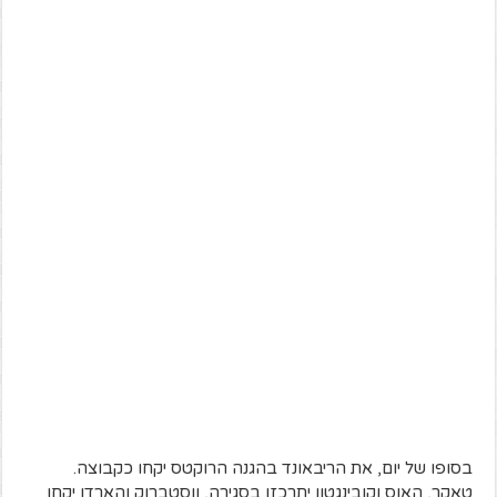
בסופו של יום, את הריבאונד בהגנה הרוקטס יקחו כקבוצה.
טאקר, האוס וקובינגטון יתרכזו בסגירה, ווסטברוק והארדן יקחו