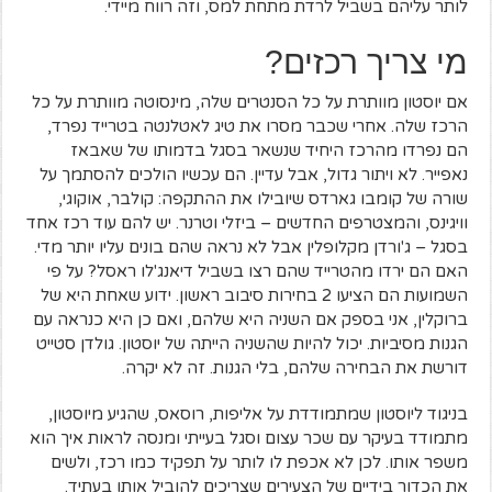
לותר עליהם בשביל לרדת מתחת למס, וזה רווח מיידי.
מי צריך רכזים?
אם יוסטון מוותרת על כל הסנטרים שלה, מינסוטה מוותרת על כל
הרכז שלה. אחרי שכבר מסרו את טיג לאטלנטה בטרייד נפרד,
הם נפרדו מהרכז היחיד שנשאר בסגל בדמותו של שאבאז
נאפייר. לא ויתור גדול, אבל עדיין. הם עכשיו הולכים להסתמך על
שורה של קומבו גארדס שיובילו את ההתקפה: קולבר, אוקוגי,
וויגינס, והמצטרפים החדשים – ביזלי וטרנר. יש להם עוד רכז אחד
בסגל – ג'ורדן מקלופלין אבל לא נראה שהם בונים עליו יותר מדי.
האם הם ירדו מהטרייד שהם רצו בשביל דיאנג'לו ראסל? על פי
השמועות הם הציעו 2 בחירות סיבוב ראשון. ידוע שאחת היא של
ברוקלין, אני בספק אם השניה היא שלהם, ואם כן היא כנראה עם
הגנות מסיביות. יכול להיות שהשניה הייתה של יוסטון. גולדן סטייט
דורשת את הבחירה שלהם, בלי הגנות. זה לא יקרה.
בניגוד ליוסטון שמתמודדת על אליפות, רוסאס, שהגיע מיוסטון,
מתמודד בעיקר עם שכר עצום וסגל בעייתי ומנסה לראות איך הוא
משפר אותו. לכן לא אכפת לו לותר על תפקיד כמו רכז, ולשים
את הכדור בידיים של הצעירים שצריכים להוביל אותו בעתיד.