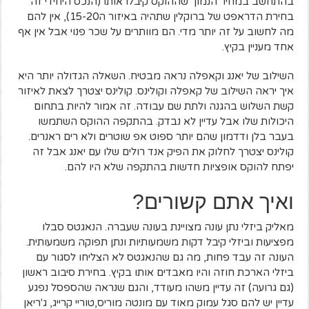
בהתחשב במחיר הנמוך שההוקס קיבלו אותו (הנכס היחידי זה
בחירת הדראפט של ברוקלין שתהיה באיזור ה15-20), אין להם
מה לחשוב על זה יותר מדי. הם מוותרים על שכר פנוי אבל אין אף
אחד מעניין בקיץ.
השילוב של יאנג וקאפלה נראה מבטיח. השאלה הגדולה יותר היא
איך יראה השילוב של קאפלה וקולינס. קולינס יצטרך לצאת לאיזור
קשת השלוש בהגנה ולתת שם עבודה. זה אמור להיות בתחום
היכולות שלו אבל עדיין לא נבדק. בהתקפה ההוקס השתמשו
בעבר בלן ודדמון שהם יותר ספוט אפ שוטרים ולא רים ראנרים.
קולינס יצטרך לחלוק את הפיק אנד רולים שלו עם יאנג אבל זה
יפתח להוקס אופציות חדשות בהתקפה שלא היו להם.
ואיך אתם קשורים?
מאליק ביזלי נתן עונה מצויינת בעונה שעברה. הנאגטס סבלו
מפציעות וביזלי קיבל דקות משמעותיות ונתן תפוקה משמעותית.
העונה זה עבד פחות, מה גם שהנאגטס לא הצליחו לסגור עם
ביזלי הארכת חוזה והיו מאבדים אותו בקיץ. בחירת סיבוב ראשון
(גם גרועה) זה עדיין משהו מעודד, והגם שנראה שהספסל נפגע
עדיין יש להם סגל עמוק מאוד עם מונטה מוריס,טוריי קרייג, ג'ריאן