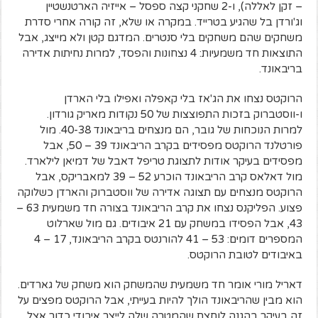
– זקן לאללה), ו-2 שחקני קצה ספסל – אייזיה הארטנשטיין
וג'ורדן בל שהגיע בטרייד. במקרה או שלא, זה קורה אחרי סדרת
משחקים שהם משחקים בלי סנטרים. המדגם קטן ולא מייצג, אבל
התוצאות חד משמעיות: 4 נצחונות והפסד, למרות נחיתות אדירה
בריבאונד.
הרוקטס נצחו את הג'אז בלי קאפלה ואפילו בלי הארדן
ו-ווסטברוק בזכות התפוצצות של 50 נקודות מאריק גורדון.
למרות הנוכחות של גובר, הם מנצחים בריבאונד 40-38. מול
פורטלנד הרוקטס מפסידים בקרב הריבאונד 39 – 50, אבל
מפסידים בעיקר אודות לתצוגת טריפל דאבל של דמיאן לילארד.
מול דאלאס קרב הריבאונד הוכרע 52 – 39 למאבריקס, אבל
הרוקטס מנצחים עם תצוגה אדירה של ווסטברוק והארדן כשלוקה
פצוע. הפליקנס נצחו את קרב הריבאונד בצורה חד משמעית 63 –
43, אבל הפסידו במשחק עם 21 איבודים. גם מול שארלוט
המספרים דומים: 53 – 41 להורנטס בקרב הריבאונד, 17 – 4
באיבודים לטובת הרוקטס.
דאריל מורי אומר חד משמעית שהמשחק הוא משחק של גארדים.
הוא מבין שהריבאונד הולך להיות בעייתי, אבל הרוקטס מפצים על
זה בעיקר בהגנה לוחצת שהמטרה שלה לייצר איבודי כדור אצל