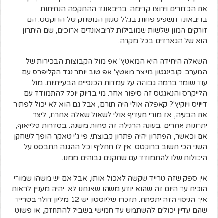
את הכדורים וירוצו קדימה. בריבאונד ההתקפה הנחיתות
בריבאונד תשפיע פחות בגלל סגנון המשחק של הרוקטס. הם
זורקים המון שלשות שמובילות לריבאונדים ארוכים, שם היתרון
הוא של הגארדים בכל מקרה.
השאלה היחידה היא המאטץ' אפ מול הקבוצות הבכירות של
המערב: קובינגטון מייצר מאטץ' אפ טוב יותר נגד הקליפרס עם
עוד שומר ברמה גבוהה על עמדות הכנפיים הבעייתיות. מול
הלייקרס והנאגטס זה סיפור אחר. מי בדיוק יוכל להתמודד עם
דייויס ויוקיץ'? קאפלה אולי היה תורם, אבל גם הוא לא יכול לפתור
את הבעיה, אז מורי מעדיף אולי לשאול שאלה אחרת, ליצר
יתרונות אחרים. בעונה הרגילה זה פחות משנה. בסדרות פלייאוף,
אם וכאשר, הפתרון יהיה פתרון קבוצתי. פי ג'י טאקר הופך לשחקן
השני הכי חשוב ברוקטס. אין לו תחליף וכל ההגנה תתבסס על
היכולות שלו להתמודד עם שחקנים גבוהים ממנו.
אין ספק שזה טרייד שקשה לאכול אותו, אבל אם יש משהו שמורי
הוכיח עד היום זה שהוא יודע משהו שאנחנו לא. יהיה מעניין לראות
איך הניסוי הזה יתפתח. תזכרו שליוסטון יש 12 מליון דולר בטרייד
שהם עדיין יכולים להשתמש עד חמישי בשביל להתחזק, או פשוט