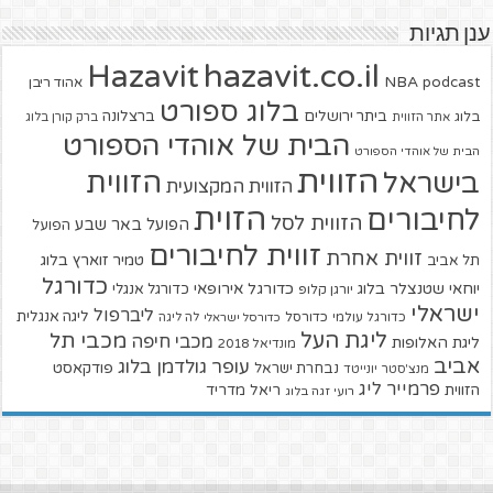
ענן תגיות
hazavit.co.il
Hazavit
NBA
podcast
אהוד ריבן
בלוג ספורט
ביתר ירושלים
ברצלונה
בלוג
אתר הזווית
ברק קורן בלוג
הבית של אוהדי הספורט
הבית של אוהדי הספורט
הזווית
הזווית
בישראל
הזווית המקצועית
הזוית
לחיבורים
הזווית לסל
הפועל באר שבע
הפועל
זווית לחיבורים
זווית אחרת
טמיר זוארץ בלוג
תל אביב
כדורגל
יוחאי שטנצלר בלוג
כדורגל אירופאי
כדורגל אנגלי
יורגן קלופ
ישראלי
ליברפול
ליגה אנגלית
כדורגל עולמי
כדורסל
כדורסל ישראלי
לה ליגה
ליגת העל
מכבי תל
מכבי חיפה
ליגת האלופות
מונדיאל 2018
אביב
עופר גולדמן בלוג
פודקאסט
נבחרת ישראל
מנצ'סטר יונייטד
פרמייר ליג
הזווית
ריאל מדריד
רועי זגה בלוג