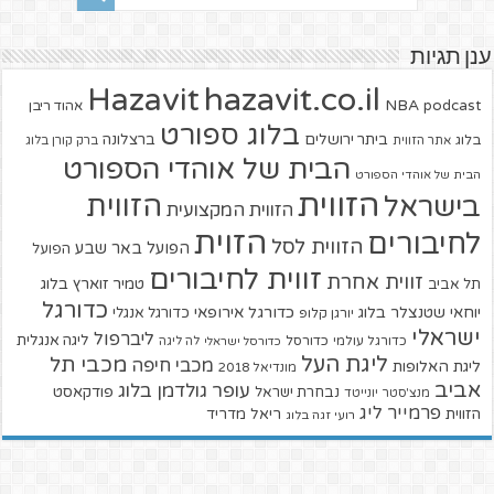
ענן תגיות
hazavit.co.il
Hazavit
NBA
podcast
אהוד ריבן
בלוג ספורט
ביתר ירושלים
ברצלונה
בלוג
אתר הזווית
ברק קורן בלוג
הבית של אוהדי הספורט
הבית של אוהדי הספורט
הזווית
הזווית
בישראל
הזווית המקצועית
הזוית
לחיבורים
הזווית לסל
הפועל באר שבע
הפועל
זווית לחיבורים
זווית אחרת
טמיר זוארץ בלוג
תל אביב
כדורגל
יוחאי שטנצלר בלוג
כדורגל אירופאי
כדורגל אנגלי
יורגן קלופ
ישראלי
ליברפול
ליגה אנגלית
כדורגל עולמי
כדורסל
כדורסל ישראלי
לה ליגה
ליגת העל
מכבי תל
מכבי חיפה
ליגת האלופות
מונדיאל 2018
אביב
עופר גולדמן בלוג
פודקאסט
נבחרת ישראל
מנצ'סטר יונייטד
פרמייר ליג
הזווית
ריאל מדריד
רועי זגה בלוג