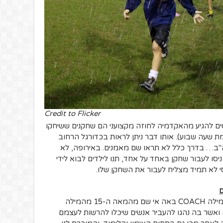
Credit to Flicker
טים להגיע מהאקדמיה לחוזה מקצועני הם שחקנים ששיחקו
 שעות בשבוע לעומת שעה שבוע). אותו דבר ניתן לראות בכדורגל הרחוב
"ב… בדרך כלל לא תראו שם מאמנים. באירופה, לא
סו לעבור שחקן באחד על אחד, תנו לילדים לבוא לידי
מסי לא תמיד מצליח לעבור את השחקן שלו.
המאמן הוא קודם כל ותמיד מורה לחיים.המילה COACH באה אי שם מהמאה ה-15 מהמילה
ו בכפר Kosc שבהונגריה ואשר בה נהגו להעביר אנשים שיכלו להרשות לעצמם