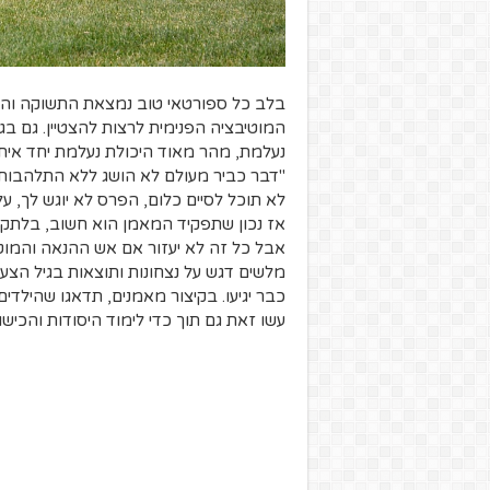
בלב כל ספורטאי טוב נמצאת התשוקה והא
המוטיבציה הפנימית לרצות להצטיין. גם בג
נעלמת, מהר מאוד היכולת נעלמת יחד איתה
"דבר כביר מעולם לא הושג ללא התלהבות",
לא תוכל לסיים כלום, הפרס לא יוגש לך, עלי
אז נכון שתפקיד המאמן הוא חשוב, בלתקן
אבל כל זה לא יעזור אם אש ההנאה והמוטי
מלשים דגש על נצחונות ותוצאות בגיל הצעיר
כבר יגיעו. בקיצור מאמנים, תדאגו שהילדים
עשו זאת גם תוך כדי לימוד היסודות והכישורים בגיל הצעיר, entals