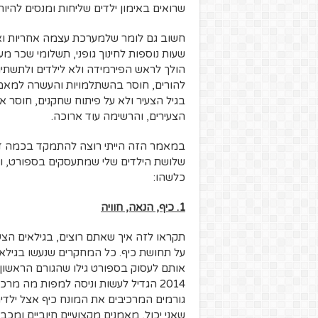
שרואים באימון ילדים שליחות ומנסים להיות
חשוב גם לומר שלמערכת עצמה אחריות וא
שעות נוספות לחינוך גופני, תשלומי שכר מ
הולך לראש הפירמידה ולא לילדים ולתשתיות
להורים, חוסר בהשתלמויות והעשרה למאמנ
בגיל הצעיר ולא על פיתוח שחקנים, חוסר א
הצעירים, והרשימה עוד ארוכה.
במאמר הזה הייתי רוצה להתמקד בכמה דבר
שלושת הילדים שלי שמתעסקים בספורט, וב
כלשהו:
1. כיף, הנאה, חוויה
תקראו לזה איך שאתם רוצים, בגילאים הצ
על תחושת כיף. כל המחקרים שנעשו בגילאי
אותם לעסוק בספורט גילו שהגורם הראשון ה
גורמים המרכיבים את המונח כיף אצל ילדים
שאני יכול, מאמנים מקצועיים חיוביים ומכ