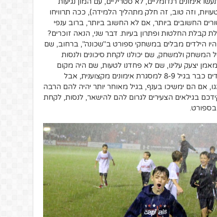
שו אימונים רנדומליים, לא סטריליים, עם המון נגיעות
טעויות, וזה טוב, זה חלק מתהליך הלמידה), ככה תרוויחו
ים החשובים ביותר, אם לא החשוב ביותר, ברוב ענפי
 קבלת החלטות ופתרון בעיות. דבר שני, הנאה זוכרים?
היו הילדים מבלים במשחקי ספורט ב"שכונה", ברחוב, שם
 המשחק ולמשחק, שם יכולנו לקחת סיכונים ולנסות
מן יצעק עלינו, שם לא פחדנו לטעות, שם היה מקום
ליצירתיות ולכשרון הטבעי. היום מכניסים ילדים כבר בגיל 8-9 למסגרת אימונים מקצוענית, אבל
, אם הם ימשיכו בענף, בגיל מאוחר יותר יהיה להם הרבה
ידכם בגילאים הצעירים לגרום להם להישאר, לנסות, לקחת
 בספורט.