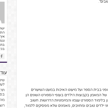
בים".
ישר
התפ
איך
נגמ
בתש
בכל 
עוד 
שיפ
לעש
ופני בבית הספר ועל מיעוט האיכות במעט השיעורים
תרב
בספ
 של המאמן בקבוצות הילדים בענפי הספורט השונים הן
מה 
 בלימוד הספורט עצמו והמיומנויות הדרושות. חשוב
רוצ
 ילדים טובים ומחויבים, מאמנים שלא מפסיקים ללמוד,