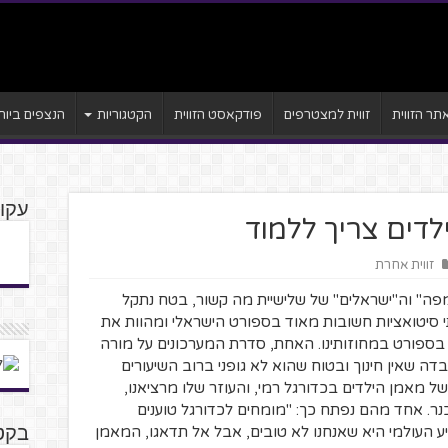
ר הזווית
זווית למצטרפים
פודקאסט הזווית
הקטגוריות
הנצפים ביות
עקוב
זווית אחרת
ה" וה"ישראלים" של שלישיית מה קשור, בטח נתקל
סיטואציות חשובות מאוד בספורט הישראלי ומהוות את
ספורט במחוזותינו. האחת, סדרת המערכונים על מורה
דה שאין חינוך ובטוח שהוא לא גופני ברוב השיעורים
ל מאמן הילדים בכדורגל רמי, והעוזר שלו מרציאנו,
כנר. אחד מהם נפתח כך: "מומחים לכדורגל טוענים
 העולמי היא שאנחנו לא טובים, אבל אל תדאגו, המאמן
בקטנ