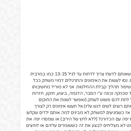
ולא, אני לא מתכוון למשחקי ליגה רשמיים (שאותם לדעתי צריך לדחות עד לגיל 13-15 כמו במרבית
 נסו לעשות את האימונים והתרגילים דמויי משחק ככל
לשיפור תהליך קבלת ההחלטות. אני לא מוריד מחשיבותו
טכניקה נכונה ע"י הסבר, הדגמה, ביצוע, תיקון, חזרות
של לתת להם פשוט לשחק (ואפשר לשנות את החוקים
רוצים לשים דגש עליו).אל תעשו אימונים רק לצורך
ל אז כשמגיעים למשחק לא מבינים למה אותם ילדים שקלעו
 יפה עם הכדורגל (ללא לחץ של היריב) או שמסרו יפה את
ט לא מצליחים לבצע את זה כששומרים עליהם או לוחצים