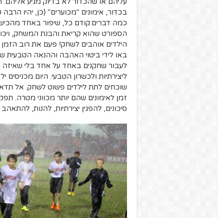
עליהם או שהכדור לא בדיוק מגיע אליהם. תע
בכדור, אימונים "מכוערים" (כן, יהיו הרבה 
כמה דברים:קודם כל, שיפור באחד מהכישור
הספורט שהוא קריאת והבנת המשחק, ויכולת
הילדים אוהבים לשחק! פעם את רוב הזמן 
באו לידי ביטוי האהבה וההנאה הטבעית של
לעבור שחקנים באחד על אחד בלי שאיזה מא
שוכחים לתת לילדים פשוט לשחק. אל תדאגו
זמן לאימונים שהם יותר מכווני מטרה. תפק
סיכונים, להפגין יצירתיות, להנות, להתאהב