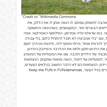
Credit to "Wikimedia Commons"
הבה למשחק שמסב לו הנאה ונותן לו את הדלק, את
ילאים הבוגרים יותר, המקצועניים, כשההנאה והתשוקה
. כמו שראלף וולדו אמרסון, הפילוסוף האמריקאי, אמר:
 וגם "בלי אמביציה לא תוכל להתחיל כלום, בלי עבודה
ך להרוויח אותו", והייתי מוסיף לזה, וליהנות מהדרך לשם.
 את הדרוש תיקון ולתת את ההדרכה והפידבק הנדרש,
בציה של הילדים תיכבה. שנו את המנטליות של המועדון
, למנטליות של לימוד, הנאה וטיפוח שחקנים. הניצחונות
 ייהנו, הניצחונות הם לא הדבר החשוב בגילאים הצעירים,
Keep the FUN in FUNdam.