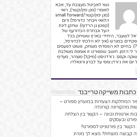
נשוי לאביטל מעצבת על, אבא
לאומרי (מגן ימין/קשר), רואי
(מגן ימין/קשר/small forward
הלוואי וייבחר כדורסל) ורום
(קפטן גן הרדוף). שחקן ליגת
העל ונבחרת הכדורעף של
אל לשעבר, היחידי בארץ ששיחק בכל
קידים במגרש (איך לא הלכתי לכדורסל,
?). בחיים לא הפסדתי משחק, פשוט לפעמים
ר לי הזמן. חושב שספורט זו אומנות משולבת
וקה וקסם. ג׳ורדניסט (מייקל) מוצהר, מעדיף
יום את ג׳ורדן ומסי על לברון ורונאלדו.
כתבות משייקה טרייבנד
ור המחלקות הצעירות במועדון ספורט –
ות מהקורונה קורונדה
ות ארגונית נכונה – הקשר בין הצלחה
ורט ובעסקים
הקשר בין פורטנייט לספורט?
ה קבוצה מנצחת? מצא לך מנהיג