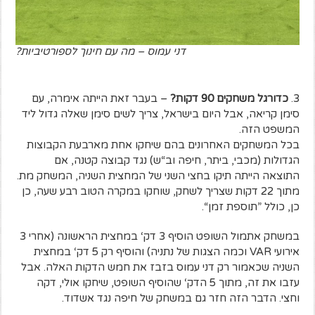
דני עמוס – מה עם חינוך לספורטיביות?
3.
כדורגל משחקים 90 דקות?
– בעבר זאת הייתה אימרה, עם
סימן קריאה, אבל היום בישראל, צריך לשים סימן שאלה גדול ליד
המשפט הזה.
בכל המשחקים האחרונים בהם שיחקו אחת מארבעת הקבוצות
הגדולות (מכבי, ביתר, חיפה וב“ש) נגד קבוצה קטנה, אם
התוצאה הייתה תיקו בחצי השני של המחצית השניה, המשחק מת.
מתוך 22 דקות שצריך לשחק, שוחקו במקרה הטוב רבע שעה, כן
כן, כולל ”תוספת זמן“.
במשחק אתמול השופט הוסיף 3 דק‘ במחצית הראשונה (אחרי 3
אירועי VAR וכמה הצגות של נתניה) והוסיף רק 5 דק‘ במחצית
השניה שכאמור רק דני עמוס בזבז את חמש הדקות האלה. אבל
עזבו את זה, מתוך 5 הדק‘ שהוסיף השופט, שיחקו אולי, דקה
וחצי. הדבר הזה חזר גם במשחק של חיפה נגד אשדוד.