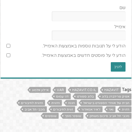
שם
אימייל
הודע לי על תגובות נוספות באמצעות האימייל.
הודע לי על פוסטים חדשים באמצעות האימייל.
Tags
HAZAVIT
HAZAVIT.CO.IL
VAR
איילון אלמוג
אפיק פרידברג בלוג
בלוג ספורט
דני עמוס
הבית של אוהדי הספורט בישראל
הגנה
הזווית
הזווית לחיבורים
הזוית
ואר
ז'איר אמאדור
זווית לחיבורים
מכבי תל אביב
מכבי תל אביב סיכום משחק
שופטי מסך
שופטים