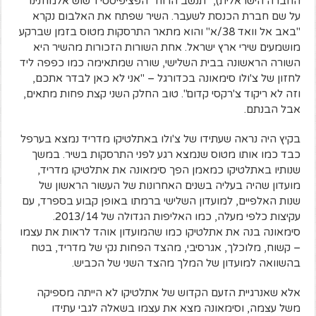
החברה הישראלית), "תנשב הרוח" הפציפיסטי ו"שוש אלמוזנינו"
על שם חברת הכנסת לשעבר. השיר שפתח את האלבום נקרא
"באב אל וואד 38/א" והוא מתאר התרסקות מטוס בזמן שברקע
מושמעים שירי ארץ ישראל. אחת השורות הזכורות מהשיר היא
השורה הראשונה בבית השלישי, שורה שמתאימה כמו כפפה ליד
לחזון של צ'ולו סימאונה בכדורגל – "אני לא כאן לבדר אתכם,
וזה לא ריקוד צ'רקסי קדום". טוב החלק השני קצת פחות מתאים,
אבל הבנתם.
בקיץ היה נראה שעתידו של צ'ולו באתלטיקו מדריד נמצא בערפל
כבד כמו אותו מטוס שנמצא רגע לפני התרסקות בשיר. במשך
שנותיו באתלטיקו כמאמן הפך סימאונה את אתלטיקו מדריד,
מועדון שהיה בעליה בשנים האחרונות של העשור הראשון של
שנות האלפיים, למועדון השלישי ברמתו באופן קבוע בספרד, עם
עקיצות כלפי מעלה, כמו האליפות הגדולה של 2013/14.
סימאונה בנה את אתלטיקו כמו שהמועדון אוהד לראות את עצמו
– קשוח, מלוכלך, אגרסיבי, מהצד הפחות נקי של מדריד, בטח
בהשוואה למועדון של המלך מהצד השני של הכביש.
אלא שאנרגיית הזעם הקדוש של אתלטיקו לא הייתה מספיקה
משל עצמה, וסימאונה מצא את עצמו בשאלה לגבי עתידו