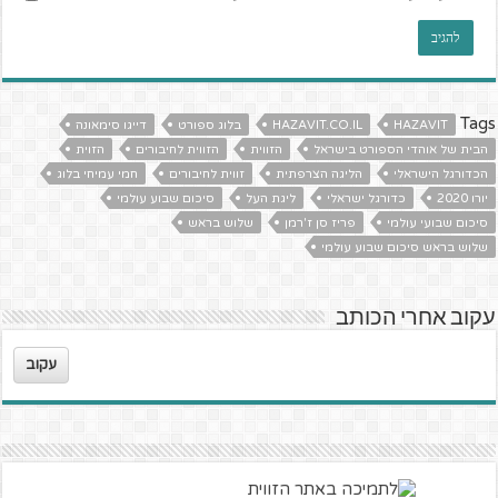
Tags
HAZAVIT
HAZAVIT.CO.IL
בלוג ספורט
דייגו סימאונה
הבית של אוהדי הספורט בישראל
הזווית
הזווית לחיבורים
הזוית
הכדורגל הישראלי
הליגה הצרפתית
זווית לחיבורים
חמי עמיחי בלוג
יורו 2020
כדורגל ישראלי
ליגת העל
סיכום שבוע עולמי
סיכום שבועי עולמי
פריז סן ז'רמן
שלוש בראש
שלוש בראש סיכום שבוע עולמי
עקוב אחרי הכותב
עקוב