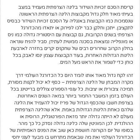
קריסת הסכם זכויות השידור בליגה הצרפתית מעמיד במצב
בעייתי מאוד חלק גדול מקבוצות הליגה הצרפתית הראשונה
שנסמכות כמו הקבוצות באנגליה על הסכם זכויות השידור כבסיס
לתקציבן. ייתכן וחלקן כבר ילכו לפירוק או יתאדו מהכדורגל
הצרפתי בשנים הקרובות, גם קבוצות עם היסטוריה גדולה כמו ניס
או מונפלייה נמצאות בסכנה ממשית לעתידן. סביר להניח שנראה
בחלון הקרוב שחרורים רבים של שחקנים יקרים בחזרה לארבעת
הליגות הגדולות האחרות, בעוד הקבוצות עצמן ינסו לאבק בכל
כוחן כדי לשמור את הראש מעל המים.
זהו לקח גדול מאוד אותו לומד היום כל הכדורגל העולמי דרך
מקרה המבחן של הליגה הצרפתית – כסף לא יכול לקנות מסורת,
תמיכה ציבורית או יציבות. כל ענפי הספורט צוללים ברייטינג בכל
העולם בזמן המשבר החמור ביותר במאה השנים האחרונות.
בצרפת חשבו שהכסף הגדול של פריז יכול להעמיד את הליגה
שלהם כאחת הליגות הגדולות באמת. אלא שהליגה הצרפתית
מעולם לא הייתה גדולה יותר מזאת הפורטוגלית, הרוסית או
ההולנדית. לכן המוניטין שלה כליגה גדולה נסדק כל כך מהר.
בסופו של יום הקורונה חושפת כאן שוב את הפנים האמיתיות של
הכדורגל העולמי ואת מה שבאמת מתרחש בו מבעד לענני יחסי