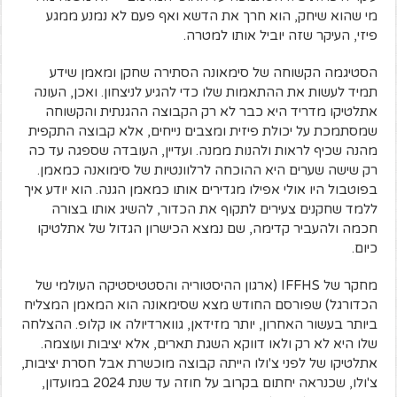
מי שהוא שיחק, הוא חרך את הדשא ואף פעם לא נמנע ממגע
פיזי, העיקר שזה יוביל אותו למטרה.
הסטיגמה הקשוחה של סימאונה הסתירה שחקן ומאמן שידע
תמיד לעשות את ההתאמות שלו כדי להגיע לניצחון. ואכן, העונה
אתלטיקו מדריד היא כבר לא רק הקבוצה ההגנתית והקשוחה
שמסתמכת על יכולת פיזית ומצבים נייחים, אלא קבוצה התקפית
מהנה שכיף לראות ולהנות ממנה. ועדיין, העובדה שספגה עד כה
רק שישה שערים היא ההוכחה לרלוונטיות של סימואנה כמאמן.
בפוטבול היו אולי אפילו מגדירים אותו כמאמן הגנה. הוא יודע איך
ללמד שחקנים צעירים לתקוף את הכדור, להשיג אותו בצורה
חכמה ולהעביר קדימה, שם נמצא הכישרון הגדול של אתלטיקו
כיום.
מחקר של IFFHS (ארגון ההיסטוריה והסטטיסטיקה העולמי של
הכדורגל) שפורסם החודש מצא שסימאונה הוא המאמן המצליח
ביותר בעשור האחרון, יותר מזידאן, גווארדיולה או קלופ. ההצלחה
שלו היא לא רק ולאו דווקא השגת תארים, אלא יציבות ועוצמה.
אתלטיקו של לפני צ'ולו הייתה קבוצה מוכשרת אבל חסרת יציבות,
צ'ולו, שכנראה יחתום בקרוב על חוזה עד שנת 2024 במועדון,