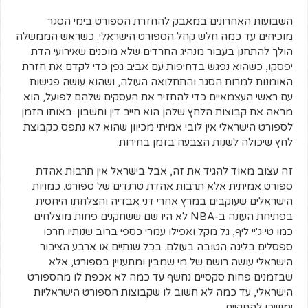
השבועות האחרונים במאבק להחזרת הספורט בימי הסגר
מוכיחים עד כמה חלש קהל הספורט הישראלי. כשראש הממשלה
הולך להתחנן בעבור מנהיג החרדים שלא מוכנים שאירועי הדת
יפסקו, כשהוא נפגש בדחיפות עם אביב גפן כדי לקדם את חזרת
האומנות למרות הסגר והתחלואה העולה, ושהוא עושה פגישות
עם ראשי העצמאיים כדי להחזיר את העסקים שלהם לפועל, הוא
מראה את קבוצות הלחץ שלהן הוא חייב דין וחשבון. באותו הזמן
לספורט הישראלי אין לובי אמיתי מכיוון שהוא לא נתפס כקבוצת
לחץ שיכולה לשנות הצבעה בזמן בחירות.
זה עצוב מאוד להגיד את זה, אבל בישראל אין תרבות אהדת
ספורט אמיתית אלא תרבות אהדת טרנדים של ספורט. כמויות
הישראלים שעוקבים במרץ אחרי דני אבדיה והצלחתו היחסית
בפתיחת העונה ב-NBA לא היו שם ששחקנים פחות מוצלחים
כמו טי ג'יי ליף, גל מקל ואפילו עמרי כספי ברוב שנותיו חרכו
ספסלים בליגה הטובה בעולם. בכל שנתיים או ארבע הציבור
הישראלי עושה רושם של מי שמבין ומתעניין בספורט, אלא
שבזמנים פחות סקסיים נחשף עד כמה לא אכפת לו מהספורט
הישראלי, עד כמה לא חשוב לו שקבוצות הספורט הישראליות
ימשיכו להתקיים.