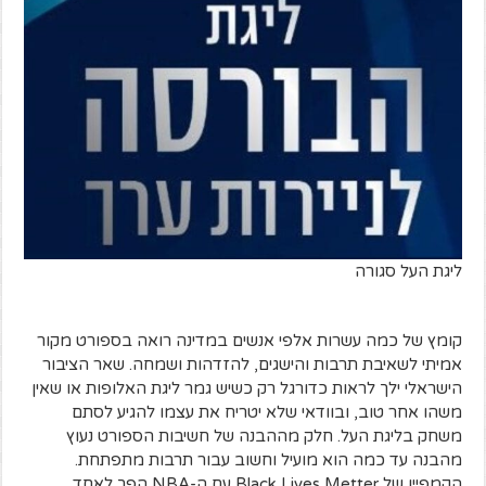
ליגת העל סגורה
קומץ של כמה עשרות אלפי אנשים במדינה רואה בספורט מקור
אמיתי לשאיבת תרבות והישגים, להזדהות ושמחה. שאר הציבור
הישראלי ילך לראות כדורגל רק כשיש גמר ליגת האלופות או שאין
משהו אחר טוב, ובוודאי שלא יטריח את עצמו להגיע לסתם
משחק בליגת העל. חלק מההבנה של חשיבות הספורט נעוץ
מהבנה עד כמה הוא מועיל וחשוב עבור תרבות מתפתחת.
הקמפיין של Black Lives Metter עם ה-NBA הפך לאחד