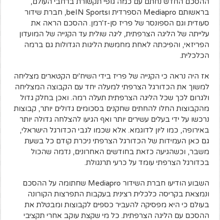
ההסכם החדש נחתם עם כמה גופי תקשורת ברחבי העולם,
בראשותם Mediapro הספרדית וbeIN Sports, חברת שידור
סעודית וגם הספונסר של פריז סן-ז'רמן. ההסכם הראה את
עלייתה של הליגה הצרפתית, ליגה שולית עד הקנייה של המועדון
הפריזאי, והפיכתה לאחת מחמשת הליגות הגדולות גם ברמה
הכלכלית.
אז היה נראה כי הקנייה של פריז בידי השיח'ים הקטארים מצליחה
למשוך את הכדורגל הצרפתי למעלה יחד עם הקבוצה המצליחה
ולגרום לכך שכל הליגה הצרפתית תעלה רמה. ואכן בחלק גדול
מהקבוצות החלו להחתים שחקנים בסכומים גדולים יותר, קבוצות
נרכשו על ידי בעלים עשירים יותר ואף הגיעו להצלחה גדולה יותר
באירופה, כמו ליון לדוגמא. אלא שכמו לגבי הכדורגל הישראלי,
גם כאן העמידות של הכדורגל הצרפתי ניכרת קודם כל בשעת
משבר, וכשהגיעה כזאת בחודשים האחרונים, נדמה שהכול
בכדורגל הצרפתי עומד על כרעי תרנגולת.
השבוע הודיעו חברת השידור Mediapro שחתומה על ההסכם
ונמצאת בקריסה כלכלית רצינית בעקבות התפרצות הקורונה
בעולם כי היא מפסיקה להעביר כספים לקבוצות ומבטלת את
ההסכם עם הליגה הצרפתית. כל מי שקצת עוקב אחרי תקציבי