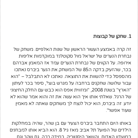
1. שחקן של קבוצות
זה קרה באמצע העשור הראשון של שנות האלפיים. משחק של
נבחרת הנערים של ישראל מול סקוטלנד במוקדמות אליפות
אירופה. על הקווים של נבחרת הנערים עמד אז המאמן אברהם
בכר, שהזעיק בדקה ה85 של המשחק את הנער ביברס נאתכו
מהספסל כדי להשוות את התוצאה. נאתכו לא התבלבל – "הוא
עבור שלושה שחקנים ברחבה על מגרש בוצי", סיפר בכר לעיתון
"הארץ" בשנת 2008, "ומזווית אפס הוא כבש עם החלק החיצוני
של הרגל. שאלתי אותו איך הוא עשה את זה והוא אמר שהוא לא
יודע. זה ביברס, הוא יכול לנצח לך משחקים שאתה לא מאמין
שעוד אפשר".
באותו היום התחבר ביברס הצעיר עם בן שהר, שהיה במחלקות
הילדים של הפועל תל אביב מאז גיל 8. הוא הביא אותו למבחנים
במועדון האדום, והשאר היסטוריה. במידה רבה, גם שהר וגם