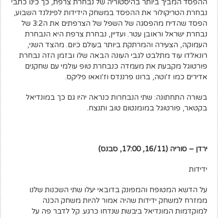
ההפסד המביך ביותר בהיסטוריה של נבחרת צרפת, כך כינו כתבי
נבחרת הטריקולור את ההפסד במשחק הידידות לפינלנד השבוע,
הפסד שהדיח מהפסגה של השפל של הצרפתים את ה3:2 של
נבחרת ישראל וראובן עטר. ועדיין, נבחרת צרפת היא הנבחרת
העמוקה, הצעירה והמרתקת ביותר בעולם כיום. מהצד השני,
רונאלדו עוד מתלבט לגבי העונה הבאה שלו ובזמן הזה נבחרת
פורטוגל מקבעת את מעמדה כנבחרת טופ עולמי עם שחקנים
אדירים כמו ז'וטה, ברונו פרננדס וז'ואאו פליקס.
בשורה התחתונה: שתי הנבחרות כנראה יהיו גם כך במונדיאל
בקטאר, פורטוגל במומנטום טוב ותנצח.
ירדן – סוריה (16/11, 17:00, סבנס)
ידידות
על הדשא המטופח והמפונק בדובאי יעלו שתי השכנות שלנו
ממזרח למשחק ידידות שהיה אמור להיות משחק הכנה
למוקדמות המונדיאל ביבשת שנדחו כרגע. קל לדבר פה על