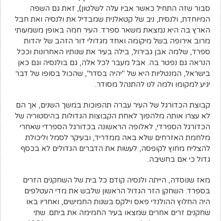
סבור שזה התחיל כאשר אביו עלה לשלטון), זאת גם השפה
המיוחדת, ולנסית, ניב של קטאלנית שמבדיל את ולנסיה ואת חבל
הארץ בה היא נמצאת משאר ספרד. העיר חמה באופן משמעותי
מרוב אירופה בשל מיקומה ואחד מגדולי דור הזהב של יהדות
ספרד, שלמה אבן גבירול, בילה בעיר את שנותיו האחרונות וככל
הנראה גם נפטר בה. אבל מעבר לכל אלה, גם בולנסיה וגם כאן
בישראל, המנטליות היא של "יהיה בסדר", שהכול בסופו של דבר
יגיע למקומו ולמה לנו להתנהל מסודר.
קבוצת הכדורגל של העיר עברה תהפוכות במשך השנים, אך הם
לא עצרו אותה מלהפוך לאחת הקבוצות הגדולות בהיסטוריה של
הכדורגל הספרדי, לאלופה הראשונה בכדורגל הספרדי שאחרי
מלחמת האזרחים שלא באה ממדריד, ובעיקר לסמל וליכולת
להצליח מחוץ לקופסה, לעשות את הדברים הגדולים לא בכסף
גדול כי אם בחשיבה.
מאז שנוסדה, הייתה ולנסיה קודם כל בית של השחקנים הזרים
בספרד. השחקן הזר הגדול הראשון שלבש את מדי העטלפים
היה החלוץ ההולנדי פאס וילקס בשנות החמישים, ואחריו באו
שחקנים זרים אחרים שמצאו בעיר החמימה את ביתם. שתי