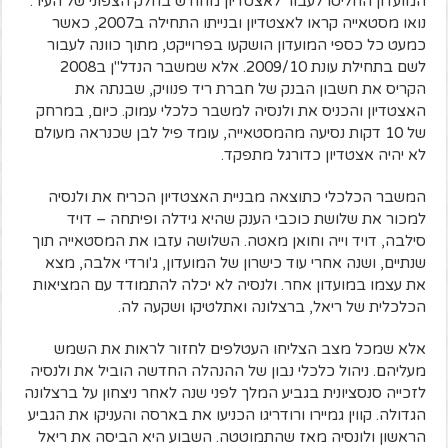
המועדון החליטו לעבור לאצטדיון מחודש בחלק הצפוני של העיר.
נואו מסטאייה קראו לאצטדיון ובנייתו התחילה ב2007, כאשר
כמעט כל כספי המועדון הושקעו בפרוייקט, מתוך כוונה לעבור
לשם בתחילת עונת 2009/10. אלא שמשבר הנדל"ן ב2008
הקריס את חשבון הבנק של חברת ריד פנוויק, שבנתה את
האצטדיון והכניס את ולנסיה למשבר כלכלי עמוק. כיום, במרחק
של 10 דקות נסיעה מהמסטאייה, עומד פיל לבן שכנראה מעולם
לא יהיה אצטדיון כדורגל מתפקד.
המשבר הכלכלי כתוצאה מבניית האצטדיון הכריח את ולנסיה
למכור את שלושת כוכבי הענק שהיא גידלה ופיתחה – דויד
סילבה, דויד וייה וחואן מאטה. השלושה עזבו את המסטאייה תוך
שנתיים, ושנה אחרי עוד כישרון של המועדון, ג'ורדי אלבה, מצא
את עצמו במועדון אחר. ולנסיה לא יכלה להתמודד עם המציאות
הכלכלית של ריאל, ברצלונה ואתלטיקו ושקעה לה.
אלא שמכל מצב הצליחו העטלפים לחזור לראות את השמש
מעליהם. ניהול כלכלי נבון של ההנהלה החדשה הוביל את ולנסיה
לזכייה סנסציונית בגביע המלך לפני שנה לאחר ניצחון על ברצלונה
הגדולה. קווין גמיירו ורודריגו הכניעו את בארסה והעניקו את הגביע
הראשון ולונסיה מאז שהתמוטטה. השבוע היא הביסה את ריאל