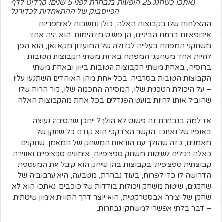
נאתכו כשחגג 25 הופעות בנבחרת לפני 5 שנים! קרדיט לדף
הפייסבוק של ההתאחדות לכדורגל
ההצלחות שלו בקבוצות האלה, כולן נחשבות לאימפריות
אירופאיות ברמת הביניים, הן פשוט מדהימות. הוא היה אחד
משחקני המפתח בעלייה לגדולה של המועדון מקאזאן, הוא הפך
להיות אחד משחקני המפתח באחת משתי הקבוצות הטובות
ברוסיה, באחת משתי הקבוצות הטובות ביוון ובאחת משתי
הקבוצות הטובות בסרביה. בכל אחת מהן האוהדים השתגעו עליו
– על היכולת הטכנית שלו, המסירה החכמה שלו, קור הרוח שלו
שהוביל אותו להיות בועט הפנדלים בכל אחת מהקבוצות האלה.
אז למה בנבחרת זה פשוט לא הולך? ייתכן שהסיבה נעוצה
באופיו של נאתכו. הקשר הצ'רקסי הוא קודם כל שחקן של
מאמנים, כזה שהולך עם הוראות המשחק של המאמן. שחקנים
כאלה רגילים לשיטות משחק ספציפיות, אימונים ספציפיים ואווירה
קבוצתית ספציפית. בקבוצות בהן שיחק הוא קיבל את המעטפת
הדרושה לו כדי לפרוח, בעוד נבחרת, מטבעה, היא ערבוביה של
שחקנים, שיטות משחק ויכולות בודדות של כוכבים. נאתכו הוא לא
שחקן של יצירה אבסטרקטית, הוא יוצר דרך התווית אימון שיטתית
– דבר בלתי אפשרי למשחקי נבחרות.