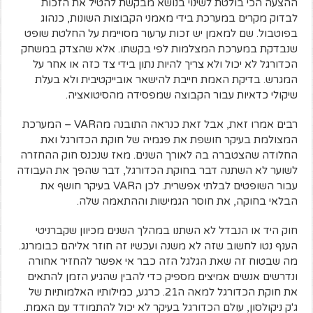
ההצעה הכי בולטת לשינוי בנושא מבקשת להטיל את הזכות
לבדוק מקרים במערכת בידי מאמני הקבוצות השונות, כנהוג
בפוטבול. שם למאמן יש זכות ערעור מסויימת על החלטת שופט
שנבדקת במערכת המצלמות לפי בקשתו. אלא שהצדק במשחק
הכדורגל לא יכול ולא צריך להיות נתון בידי צד כזה או אחר על
המגרש. בדיקת האמת חייבת להישאר אובייקטיבית ולא בעלת
שיקולי כדאיות עבור הקבוצה שמפסידה מהסיטואציה.
רבים אמרו זאת, אבל זאת כנראה התובנה מהVAR – המערכת
המצולמת בעיקר חושפת את פגמיה של חוקת הכדורגל ואת
החלודה שהצטברה בה לאורך השנים. מאז שנכנס חוק ההחזרה
לשוער לא השתנה דבר בחוקת הכדורגל, דבר שהפך את העבודה
עבור השופטים לבלתי אפשרית. לכן הVAR בעיקר חושף את
הבלאי בחוקה, את חוסר הגמישות וההתאמה שלה.
חוק היד או הנבדל לא השתנו במהלך השנים מכיוון שקברניטי
הענף נטו לחשוב שזה לא משנה ועכשיו זה חוזר אליהם כבומרנג.
מה שבטוח זה שאת הגלגל הזה כבר אי אפשר להחזיר אחורה
ונדרשים אנשים אמיצים מספיק כדי להבין שהגיע הזמן להתאים
את חוקת הכדורגל למאה ה21. כרגע, כמילותיו האלמותיות של
ג'ק ניקולסון, עולם הכדורגל בעיקר לא יכול להתמודד עם האמת.