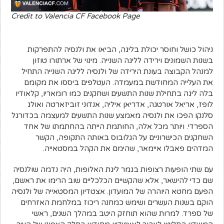
Credit to Valencia CF Facebook Page
ניהול כושל וחוסר יכולת בליגה, הביאו את ולנסיה להתפרקות
בשנות השמונים וירידה לליגה השנייה. מינוי של ארתורו טוזון
למנהל הקבוצה בעונת הירידה של ולנסיה לליגה השנייה התחיל
את העלייה המחודשת במעמדה. העטלפים ביססו את מקומם
בלה ליגה בתחילת שנות התשעים ושחקנים כמו רומאריו, קלאודיו
לופז, אריאל אורטגה, אדריאן איליה, אנדוני זוביזארטה ואולג
סלנקו הפכו את ולנסיה מאמצע שנות התשעים למעצמה בכדורגל
הספרדי. ויותר מכל אלה, החותמת הייתה בהחתמתו של אחד
השחקנים הכישרוניים על הגלובוס באותה התקופה, הקשר
המדהים פאבלו איימאר, שהימם את הקהל במסטאייה.
עם שתי הופעות רצופות בגמר ליגת האלופות, היה נדמה שולנסיה
שם כדי להישאר, אלא שהקשיים הכלכליים שוב הרימו את ראשם,
הפעם מחטא היוהרה של המועדון. אצטדיון המסטאייה של ולנסיה
הוקם בשנות העשרים ושימש כמחנה ריכוז במלחמת האזרחים
של ספרד. למרות שהוא תוחזק היטב במהלך השנים, ראשי