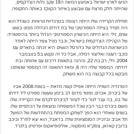
הגיעו לארץ ישראל באמצע המאה ה19 עקב גלות הצ'רקסים,
שהייתה חלק מרצח עם שבוצע באיזור הקווקז באותה התקופה.
תחילת הקריירה שלו הייתה רצופה בטרגדיות נוראיות. כשגדל הוא
היה תמיד בצילה הספורטיבי של בת דודתו הגדולה ממנו בשש
שנים, נילי. היא הייתה הכישרון הספורטיבי הגדול ביותר בהיסטוריה
של הקהילה הצ'רקסית בישראל, וכבר מגיל צעיר הייתה לאחד
הכישרונות הגדולים של כדורסל הנשים. היא זכתה בתארים עם
מכבי רעננה ואליצור רמלה, אבל כל זה נקטע ב5 בנובמבר
2004. נילי, רק בת 22, נהרגה בתאונת דרכים עם אחותה ובת
דודתה. המספר שלה היה 6, ומאז התאונה זה המספר שנאתכו
מבקש בכל קבוצה בה הוא משחק.
הטרגדיה השנייה הייתה אפילו קשה מזאת – בשנת 2008 אביו
של ביברס, אכרם, נפטר מדום לב בזמן שעשה ספורט ליד דירתו
של בנו, בה עבר לגור כדי לעזור לביברס לקדם את הקריירה שלו.
משם ביברס כבר הבין שכל המשפחה נמצאת על הכתפיים שלו.
בשנים שאחרי הוא הפך לשחקן המפתח בהתחדשות של הפועל
תל אביב ובזכייה הסנסציונית שלה בדאבל, הוא יצא לחו"ל וכיכב
ברובין קאזאן, צסק"א מוסקווה, אולימפיאקוס ופרטיזן בלגרד.