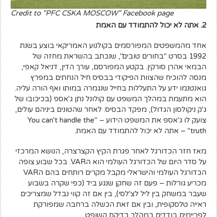
Credit to "PFC CSKA MOSCOW" Facebook page
2. אתה לא יכול להתמודד עם האמת
אחד מהמשפטים המפורסמים בקולנוע האמריקאי בוצע בשנת
1992 בסרט "בחורים טובים", שנכתב בהשראת מחזה של
הבמאי אהרן סורקין. בקטע המפורסם, עורך הדין, דניאל קאפי,
מנסה להוכיח שהצוות הפיקודי בבסיס חיל הנחתים במפרץ
גואנטנמו ידע על התעללות בחייל שנגמרה במותו ואף הורה עליה.
הוא מתעמת במהלך המשפט עם קולונל נתן ג'אספ (בכיכובו של
ג'ק ניקולסון הגדול), מפקד הבסיס. לאחר שהטונים ביניהם עולים,
צועק לו ג'אספ את המשפט הידוע – "You can't handle the
truth" – אתה לא יכול להתמודד עם האמת.
מאז חזר הכדורגל לאחר פגרת הקיץ הקצרצרה, הנושא המרכזי
על סדר היום של הכדורגל העולמי הוא הVAR. בכל שבוע צופה
הכדורגל העולמי והישראלי מקבל מקרים רותחים בהם הVAR
מכריע גורלות – פעם זה שחקן שנגע ביד (כפי שקרה בשבוע
שעבר במשחק בין ליל לצ'לסי), בין אם זה קווי נבדל שמצריכים
ראייה טלסקופית, ובין אם זאת הכשלה ברחבה שמפורקת
לפריימים בודדים במהלך בדיקת השופט.