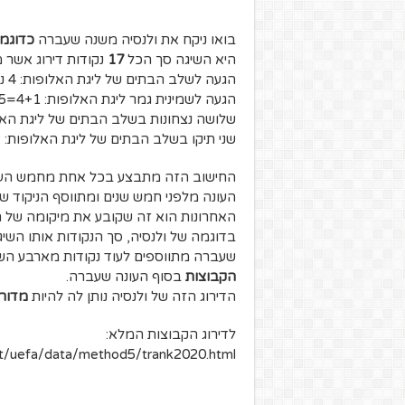
בואו ניקח את ולנסיה משנה שעברה
כדוגמ
היא השיגה סך הכל
17
נקודות דירוג אשר 
הגעה לשלב הבתים של ליגת האלופות: 4 נקודות
הגעה לשמינית גמר ליגת האלופות: 4+1=5 נקודות
שלושה נצחונות בשלב הבתים של ליגת האלופות: 6
שני תיקו בשלב הבתים של ליגת האלופות: 2 נקודות
החישוב הזה מתבצע בכל אחת מחמש העונו
העונה מלפני חמש שנים ומתווסף הניקוד ש
האחרונות הוא זה שקובע את מיקומה של 
בדוגמה של ולנסיה, סך הנקודות אותו הש
שעברה מתווספים לעוד נקודות מארבע השנ
הקבוצות
בסוף העונה שעברה.
הדירוג הזה של ולנסיה נותן לה להיות
מדור
לדירוג הקבוצות המלא:
bert/uefa/data/method5/trank2020.html