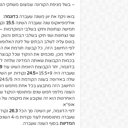
– בשל מגיפת הקורונה וצמצום משחקי הנ
בואו ניקח את יוון משנה שעברה
כדוגמה:
אולימפיאקוס שנה שעברה השיגה
15.5
נקו
חמישה נצחונות ותיקו בשלבי המוקדמות – 5.5 נקודות.
שני נצחונות ושני תיקו בשלבי הבתים והנוק אאוט
בונוס עליה לשלב הבתים של ליגת האלופות – 4 נקו
לפי החישוב הזה, כל קבוצה תורמת את הני
לאחר מכן, סוכמים את הניקוד שכל קבוצה
בכמות הקבוצות שאותה המדינה שלחה לא
בדוגמה, יתר הקבוצות היווניות השיגו עוד
9
שעברה היה 15.5+9=
24.5
נקודות. יוון השיגה ש
שלה באירופה בעונה הקודמת היה 24.5/5=
החישוב הזה מתבצע בכל אחת מחמש העונו
העונה מלפני חמש שנים ומתווסף הניקוד ש
האחרונות הוא זה שקובע את מיקומה של ה
אופ"א.
לפי הדוגמה, יוון השיגה סך הכל
26.3
שעברה מתווספות לעוד נקודות מ-4 השנים לפני כן), מה שממקם אותה במקום ה-
המדינות
בסוף העונה שעברה.