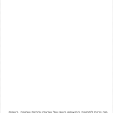
פה נכנס לתמונה המאפיין השני של שרצקי וקריית שמונה. בשנים