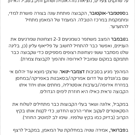
על שחקנים צעירים, מציאות מהלאומית ושחקן ותיק בשביל האיזון.
ב
ספטמבר-אוקטובר
, הקבוצה פותחת עונה בצורה פושרת למדי,
ומתמקמת במרכז הטבלה. המעמד של המאמן מתחיל
להתערער.
ב
נובמבר
המצב משתפר כשמגיעים 2-3 ניצחונות שמרגיעים את
העניינים, ואפשר כבר להתחיל לחשוב על פלייאוף עליון (כן, בליגה
שלנו מסתבר ששני ניצחונות רצופים מספיקים כדי שקבוצה כבר
תתמקם במקום שמוביל לאירופה ותהפוך לקבוצת צמרת).
המהפך מגיע בסביבות
דצמבר-ינואר.
שרצקי מוצא עוד יהלום אי
שם בג'ונגלים של דרום אמריקה/בסאבנות באפריקה/במחסן
במזרח אירופה/בערבות אוסטרליה, מחתים אותו ויחד איתו
הקבוצה נראית כאילו היא חוזרת לימים הגדולים.
במקביל, אלונה ושאר בעלי הקבוצות כבר מתחילים לשלוח את
הסקאוטרים לעקוב אחרי הרכש החדש, כדי לקנות אותו בקיץ
הקרוב (בדיוק כמו בקיץ שלפניו.. שימו לב למוטיב החוזר).
ב
פברואר,
אמירה שנויה במחלוקת של המאמן, במקביל לרצף