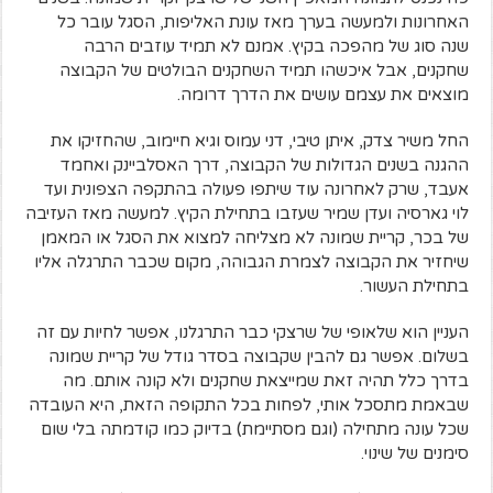
האחרונות ולמעשה בערך מאז עונת האליפות, הסגל עובר כל
שנה סוג של מהפכה בקיץ. אמנם לא תמיד עוזבים הרבה
שחקנים, אבל איכשהו תמיד השחקנים הבולטים של הקבוצה
מוצאים את עצמם עושים את הדרך דרומה.
החל משיר צדק, איתן טיבי, דני עמוס וגיא חיימוב, שהחזיקו את
ההגנה בשנים הגדולות של הקבוצה, דרך האסלביינק ואחמד
אעבד, שרק לאחרונה עוד שיתפו פעולה בהתקפה הצפונית ועד
לוי גארסיה ועדן שמיר שעזבו בתחילת הקיץ. למעשה מאז העזיבה
של בכר, קריית שמונה לא מצליחה למצוא את הסגל או המאמן
שיחזיר את הקבוצה לצמרת הגבוהה, מקום שכבר התרגלה אליו
בתחילת העשור.
העניין הוא שלאופי של שרצקי כבר התרגלנו, אפשר לחיות עם זה
בשלום. אפשר גם להבין שקבוצה בסדר גודל של קריית שמונה
בדרך כלל תהיה זאת שמייצאת שחקנים ולא קונה אותם. מה
שבאמת מתסכל אותי, לפחות בכל התקופה הזאת, היא העובדה
שכל עונה מתחילה (וגם מסתיימת) בדיוק כמו קודמתה בלי שום
סימנים של שינוי.