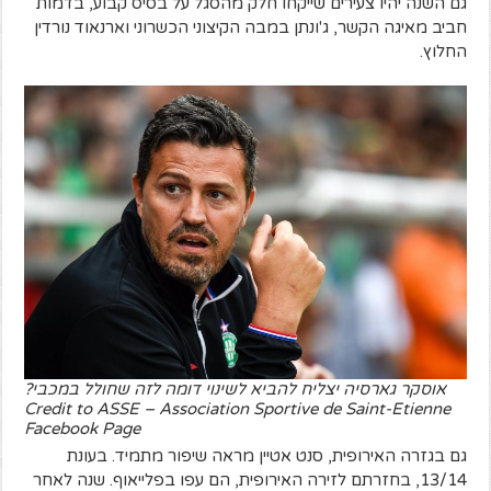
גם השנה יהיו צעירים שייקחו חלק מהסגל על בסיס קבוע, בדמות
חביב מאיגה הקשר, ג'ונתן במבה הקיצוני הכשרוני וארנאוד נורדין
החלוץ.
אוסקר גארסיה יצליח להביא לשינוי דומה לזה שחולל במכבי?
Credit to ASSE – Association Sportive de Saint-Etienne
Facebook Page
גם בגזרה האירופית, סנט אטיין מראה שיפור מתמיד. בעונת
13/14, בחזרתם לזירה האירופית, הם עפו בפלייאוף. שנה לאחר