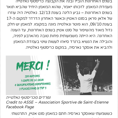
בשנים האחרונות הוביל ובנה את הקבוצה כריסטוף גאלטייה
מעמדת המאמן. לזכותו ייאמר, שהוא המאמן היחיד שהביא תואר
בשנים האחרונות – גביע הליגה בעונת 12/13. גאלטייה היה עוזרו
של אלאן פראן בסנט האטיין וכאשר האחרון הדרדר למקום ה-17
בעונת 09/10, הוא פוטר וגאלטייה מונה במקומו. למאמן יש חלק
גדול מאוד מהשיפור של סנט אטיין בשנים האחרונות, עד העונה
האחרונה. היא הייתה משמעותית פחות טובה מהארבע לפניה,
והובילה את הנשיא ברנרד סיאזו לעשות שינוי בעמדת המאמן
ולהביא את אוסקר גארסיה, במקום כריסטוף גאלטייה.
נפרדים מכריסטוף גאלטייה
Credit to ASSE – Association Sportive de Saint-Etienne
Facebook Page
כששמעתי שאוסקר גארסיה חתם כמאמן סנט אטיין, התרגשתי.