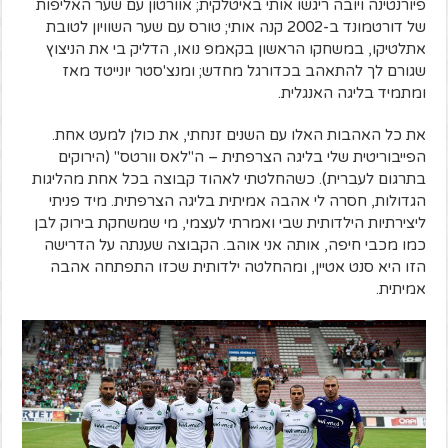
פיורנטינה ויובה ריגשו אותי באיטלקית; אוורטון עם שער האליפות
של דורטמונד ב-2002 קנה אותי; טורס עם שער השוויון לטובת
אתלטיקו, במשחקו הראשון בקאמפ נואו, הדליק בי את הניצוץ
שגורם לך להתאהב בכדורגל מחדש; ומנצ'סטר יונייטד מאז
ומתמיד בליגה האנגלית.
את כל האהבות האלו עם השנים זנחתי, את כולן למעט אחת.
הפייבוריטית שלי בליגה הצרפתית – ה"לאס וורטס" (הירוקים
בתרגום לעברית). כשהחלטתי לאהוד קבוצה בכל אחת מהליגות
הגדולות, חסרה לי אהבה אמיתית בליגה הצרפתית. מיד פניתי
ליצירתיות הילדותית שבי ואמרתי לעצמי, מי שמשחקת בירוק לבן
כמו מכבי חיפה, אותה אני אוהב. הקבוצה שענתה על הדרישה
הזו היא סנט אטיין, ומהחלטה ילדותית שכזו התפתחה אהבה
אמיתית.