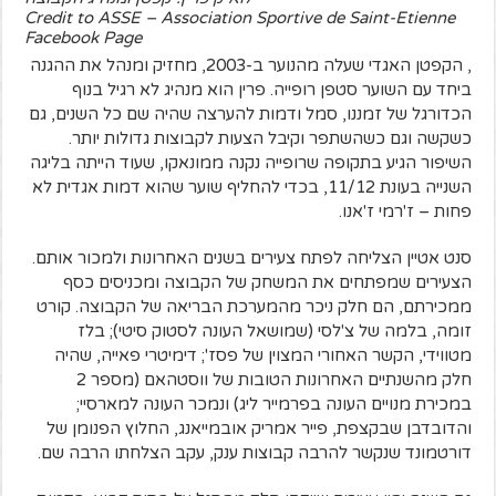
Credit to ASSE – Association Sportive de Saint-Etienne
Facebook Page
, הקפטן האגדי שעלה מהנוער ב-2003, מחזיק ומנהל את ההגנה
ביחד עם השוער סטפן רופייה. פרין הוא מנהיג לא רגיל בנוף
הכדורגל של זמננו, סמל ודמות להערצה שהיה שם כל השנים, גם
כשקשה וגם כשהשתפר וקיבל הצעות לקבוצות גדולות יותר.
השיפור הגיע בתקופה שרופייה נקנה ממונאקו, שעוד הייתה בליגה
השנייה בעונת 11/12, בכדי להחליף שוער שהוא דמות אגדית לא
פחות – ז'רמי ז'אנו.
סנט אטיין הצליחה לפתח צעירים בשנים האחרונות ולמכור אותם.
הצעירים שמפתחים את המשחק של הקבוצה ומכניסים כסף
ממכירתם, הם חלק ניכר מהמערכת הבריאה של הקבוצה. קורט
זומה, בלמה של צ'לסי (שמושאל העונה לסטוק סיטי); בלז
מטווידי, הקשר האחורי המצוין של פסז'; דימיטרי פאייה, שהיה
חלק מהשנתיים האחרונות הטובות של ווסטהאם (מספר 2
במכירת מנויים העונה בפרמייר ליג) ונמכר העונה למארסיי;
והדובדבן שבקצפת, פייר אמריק אובמייאנג, החלוץ הפנומן של
דורטמונד שנקשר להרבה קבוצות ענק, עקב הצלחתו הרבה שם.