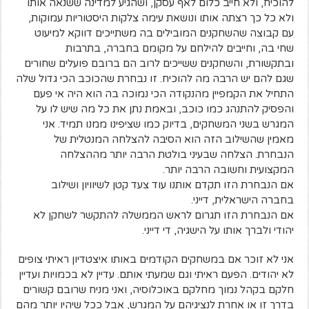
להוכיח, ולא חייב כלום לאף עסקן, ושהגיע למדינה ששנאה אותו
ולא כל כך רצתה אותו ונושאת עימה צלקות היסטוריות עמוקות,
עם קבוצה שהשחקנים המובילים בה משתייכים דווקא למיעוט
שחי בה, וחייבים להילחם על מקומם בחברה, בתרבות
ובתקשורת, והשחקנים ששייכים לרוב הם ברובם פועלים שחורים
שגם להם יש הרבה מה להוכיח. זו נבחרת שהכוכב הכי גדול שלה
התחיל את הקמפיין מהנקודה הכי נמוכה בה הוא היה אי פעם
והפסיק להתנהג כמו כוכב, ובאמת נתן את כל מה שיש לו על
המגרש בשני המשחקים, בדיוק כמו שציפינו ממנו תמיד. אני
מאמין שהשילוב הזה הוא הסיבה להצלחה המנטלית של
הנבחרת. הצלחה שבעיני בולטת הרבה יותר מההצלחה
המקצועית וחשובה הרבה יותר.
אם הנבחרת הזו תקדם אותנו עוד צעד קטן לשיוויון ושילוב
בחברה הישראלית, דייני.
אם הנבחרת הזו תגרום לראש הממשלה להתקשר לשחקן לא
יהודי ולברך אותו על הישגיה, די דייני.
אני לא זוכר אם במשחקים הקודמים באותו איצטדיון ראיתי צופים
לא יהודים. הפעם ראיתי וגם שמעתי אותם. עדיין לא בכמויות ועדיין
חלקם בקהל נמוך מחלקם באוכלוסיה, ואני מניח שרובם קשורים
בדרך זו או אחרת לנציגיהם על המגרש, אבל ככל שיהיו יותר מהם