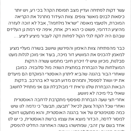
עשר דקות לפתיחה ועדיין מצב תפוסת הקהל בכי רע, ויש יותר
כיסאות לבנים מאשר צופים. צוות העידוד מתרגל את הקריאה
המוכרת, ולטעמי מאוסה "ישראל מלחמה", אבל לא זוכה לעזרה
מהיציע הדרומי, פשוט כי הוא ריק. אחח, איפה ימי רמת גן העליזים
שבהם היה לוקח לגלי הקול לפחות דקה לעבור מיציע ליציע….
כבר מהפתיחה צוות האימון והפירשון שיושב בשורה מעליי מציע
למאמן להכניס את המושיע דור מיכה, בעוד אני מוכן לגלות מעט
סבלנות, מכיוון שיש לי זיכרון חיובי מחמש עשרה הדקות
המוצלחות של הנבחרת במחצית השניה מול סלובניה. כמובן
שאחרי הבור בהגנה שהביא ליתרון האוסטרי המוקדם הם מיעדים
את ייני ושות' לספסל, ותמהים מדוע חבשי לא בהרכב. בדקות
הבאות הנבחרת שלנו נראית די מבולבלת וגם אני מתחיל לחשוב
שאולי בלי מיכה לא ניוושע.
אחרי חצי שעה הנבחרת סופסוף מתקרבת לרחבה האוסטרית
ואחרי שכל הקהל צועק לכיאל "תבעט, תבעט" כי נדמה לנו שיש
כמה סנטימטרים של אור בהגנה האוסטרית, והוא מתעקש דווקא
למסור לדסה, הכדור מוצא את עצמו ברשת האוסטרית, כי יש לנו
אחד בשם ערן זהבי, שמתישהו בשנה האחרונה החליט להפסיק