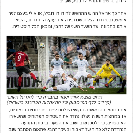
לזרוק סרטים והתחיל להבקיע שערים.
אחר כך אריאל הרוש התחפש לדודו דוידוביץ', או אולי בעצם לניר
אוואט, ובסידרת הצלות שמזכירה את יענקל'ה חודורוב, השאיר
אותנו בתמונה, עד השער השני של זהבי, ומכאן הכל היסטוריה.
הרוש מוציא אוויר ונעזר בחבר'ה כדי להגן על השער
(קרדיט לדף הפייסבוק של התאחדות הכדורגל בישראל)
אם במחצית הראשונה בקושי הצלחנו לייצר שתי מסירות רצופות,
אז במחצית השניה ניצלנו נהדר את השטחים הפתוחים שהשאירו
האוסטרים, כדי לסכן שוב ושוב את השער, בזכות התנועה
הנהדרת ללא כדור של דאבור ובעיקר זהבי. פתאום הסתבר שגם