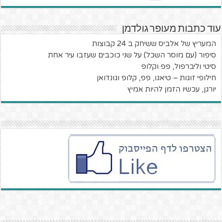
עוד כתבות מעופר גולדמן
המעריץ של אלביס ששיחק ב 24 קבוצות
סיפור ׁ(עם מוסר השכל) על שני כוכבים שעזבו עיר אחת
סיטי וליברפול, פפ וקלופ
חילופי זוגות – טיאגו, פפ, קלופ וגונדואן
יורגן, עכשיו הזמן להיות אמיץ