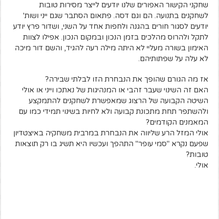
שחקני הקישור האפורים שלנו יודעים לייצר מסירות טובות
לשחקנים בתנועה. הם וגם דסה. פתאום הסתבר שגם ייני ושות'
יודעים לסגור חורים בהגנה ולחפות אחד על השני, ושדור פרץ יודע
לתקל ולהרוס מהלכים בזמן הנכון ובמקום הנכון. אפילו לצוות
האימון בשורה מעליי לא היתה מילה רעה להגיד, והשם דור מיכה
לא עלה על שפתותיהם.
אז מה הגורם שהופך את הנבחרת הזו לבלתי שבירה?
האם זה השינוי שעבר זהבי או המנהיגות של נאתכו וייני או אולי
השיטה הקבועה של הרצוג שמאפשרת לשחקנים להתמקצע
ולהשתפר תחת מתכונת קבועה ולא לחיות בשינוי תמידי כמו עם
המאמנים הקודמים?
אולי המזל הרע שליווה את הנבחרת במרבית משחקיה באיצטדיון
שפעם נקרא "סמי עופר" התהפך ועכשיו היא תשיג בו רק תוצאות
טובות?
אולי.