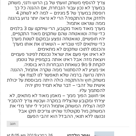
צריך להוסיף משחק זוועתי של בן הרוש ודגני, משחק
במערך לא נכון עבור הנבחרת, אם ההגנה כל כך
רופסת במערך של 5 מגינים – למה לא לשחק 4
ולחזק את ההתקפה? הרי לא נראה יותר גרוע בהגנה
ממה שנראנו אתמול.
מערך מאוד מאוד מקובע, הרי שיחקנו עם 3 בלמים
כדי שדה וטוואטחה שהם שחקנים מאוד התקפיים,
יהיו חופשיים, טוואטחה נפצע ובמקום לשנות מערך
כדי שיתאים למי שבריא – השארנו את אותו מערך
והכנסנו לתוכו שחקנים לא מתאימים.
לא ראינו אף פעם את ישראל נכנסת לפיגור פעמיים
ויוצאת מזה אבל ראינו אותה בקמפיין של גוטמן
לוקחת 9 מ9 כשאחת הנבחרות היא בוסניה.
אני מציע לא להסתנוור ממה שקרה אתמול, ההגנה
היתה גרועה ברמה שלא תאפשר לנו לנצח אף
משחק חוץ וההתקפה כולה היתה מבוססת על יכולת
אישית של זהבי – דבר שלא תמיד ניתן יהיה
להסתמך עליו.
אני חושב הפוך ממך – מאמן מאוד לא מתאים, לא
יצירתי ומקובע שהצליח במקרה ועכשיו צריך להסביר
למה הצליח. המשחק אתמול הזכיר לי יותר מדי את
המשחק מול סקוטלנד שהיינו צריכים תיקו אבל
נכנענו ללא תנאי, ההבדל הוא זהבי הפעם
הגב
עופר גולדמן
26 במרץ 2019 at 8:05 am