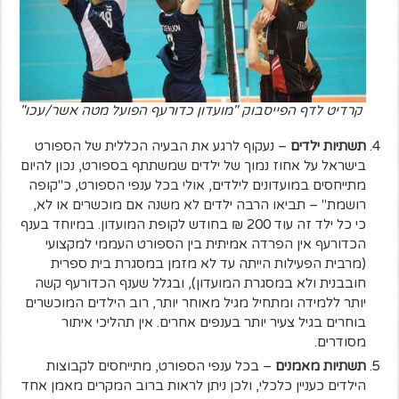
קרדיט לדף הפייסבוק "מועדון כדורעף הפועל מטה אשר/עכו"
תשתיות ילדים
– נעקוף לרגע את הבעיה הכללית של הספורט
בישראל על אחוז נמוך של ילדים שמשתתף בספורט, נכון להיום
מתייחסים במועדונים לילדים, אולי בכל ענפי הספורט, כ"קופה
רושמת" – תביאו הרבה ילדים לא משנה אם מוכשרים או לא,
כי כל ילד זה עוד 200 ₪ בחודש לקופת המועדון. במיוחד בענף
הכדורעף אין הפרדה אמיתית בין הספורט העממי למקצועי
(מרבית הפעילות הייתה עד לא מזמן במסגרת בית ספרית
חובבנית ולא במסגרת המועדון), ובגלל שענף הכדורעף קשה
יותר ללמידה ומתחיל מגיל מאוחר יותר, רוב הילדים המוכשרים
בוחרים בגיל צעיר יותר בענפים אחרים. אין תהליכי איתור
מסודרים.
תשתיות מאמנים
– בכל ענפי הספורט, מתייחסים לקבוצות
הילדים כעניין כלכלי, ולכן ניתן לראות ברוב המקרים מאמן אחד