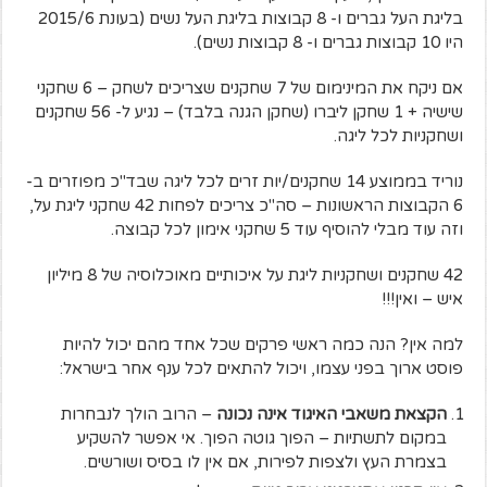
בליגת העל גברים ו- 8 קבוצות בליגת העל נשים (בעונת 2015/6
היו 10 קבוצות גברים ו- 8 קבוצות נשים).
אם ניקח את המינימום של 7 שחקנים שצריכים לשחק – 6 שחקני
שישיה + 1 שחקן ליברו (שחקן הגנה בלבד) – נגיע ל- 56 שחקנים
ושחקניות לכל ליגה.
נוריד בממוצע 14 שחקנים/יות זרים לכל ליגה שבד"כ מפוזרים ב-
6 הקבוצות הראשונות – סה"כ צריכים לפחות 42 שחקני ליגת על,
וזה עוד מבלי להוסיף עוד 5 שחקני אימון לכל קבוצה.
42 שחקנים ושחקניות ליגת על איכותיים מאוכלוסיה של 8 מיליון
איש – ואין!!!
למה אין? הנה כמה ראשי פרקים שכל אחד מהם יכול להיות
פוסט ארוך בפני עצמו, ויכול להתאים לכל ענף אחר בישראל:
הקצאת משאבי האיגוד אינה נכונה
– הרוב הולך לנבחרות
במקום לתשתיות – הפוך גוטה הפוך. אי אפשר להשקיע
בצמרת העץ ולצפות לפירות, אם אין לו בסיס ושורשים.