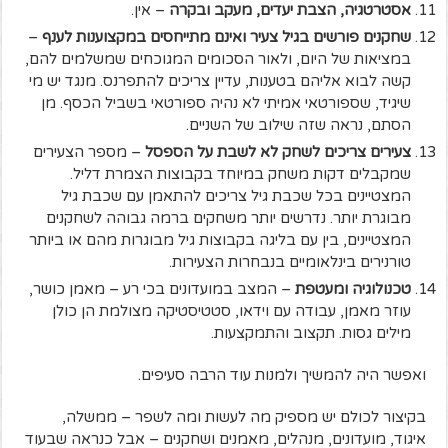
אסטרטגיה, הצבת יעדים, מעקב ובקרה
– אין.
שחקנים פורשים בגיל צעיר ואינם מתייחסים במקצוענות לענף
–
במציאות של היום, ולאור הסכומים המגוכחים שמשלמים להם,
קשה לבוא אליהם בטענות, עדיין צריכים להתפרנס. מנגד יש מי
שיגיד, שספורטאי אמיתי לא נהיה ספורטאי בשביל הכסף. מן
הסתם, נראה שזה שילוב של השניים.
צעירים צריכים לשחק לא לשבת על הספסל
– מספר הצעירים
שמקבלים דקות משחק במיוחד בקבוצות הצמרת דליל.
המצטיינים בכל שכבת גיל צריכים להתאמן עם שכבת גיל
מבוגרת יותר. נדרשים יותר משחקים ברמה גבוהה לשחקנים
המצטיינים, בין עם בליגה בקבוצות גיל מבוגרות מהם או ביותר
טורנירים בינלאומיים בנבחרות הצעירות.
טכנולוגיה ומעטפת
– המצב במועדונים בכי רע – מאמן כושר,
עוזר מאמן, עבודה עם וידאו, סטטיסטיקה מצולמת הן כולן
מילים גסות. תקצוב והתמקצעות.
ואפשר היה להמשיך ולמנות עוד הרבה סעיפים.
בקיצור לכולם יש מספיק מה לעשות ומה לשפר – ממשלה,
איגוד, מועדונים, מנהלים, מאמנים ושחקנים – אבל כנראה שבעוד