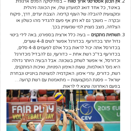
אין תכנון אסטרטגי ארוך טווח
– בפוליטיקה הפנים ארגונית
באיגוד, כל אחד דואג למועדון שלו, אין הכוונה ניהולית
ומקצועית להובלה של הענף קדימה. הצבת יעדים, דרך, פיקוח
ובקרה – משכך גם לא ניתן אף פעם להגדיר מהו כשלון או
הצלחה, מצב מצויין למי שמעוניין בכך.
תשתיות מתקנים
– בעיה כלל ארצית בספורט, באה לידי ביטוי
גדול יותר בכדורעף. בכדורגל אפשר לשים 4-8 שערים,
בכדורסל אתה יכול לראות בכל אולם לפעמים 4-8 סלים,
בכדורעף בד"כ רשת אחת – כדורעף, גם להבדיל מכדורגל
וכדורסל, אי אפשר לשחק בשכונה. אבל הבעיה היותר גדולה
היא מס' האולמות, שעות האימון הפנויות, ואיכות המתקנים,
רשת, כדורים, עזרי אימון. האקדמיה למצוינות בוינגייט ונבחרת
ישראל – פסגת המקצוענות – מתאמנות עם רשת קרועה…
בפעם האחרונה שיצא לי לראות.