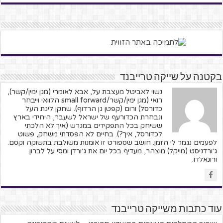
בקטנה על שייקה טרייבנד
נשוי לאביטל מעצבת על, אבא לאומרי (מגן ימין/קשר),
רואי (מגן ימין/קשר/small forward הלוואי וייבחר
כדורסל) ורום (קפטן גן הרדוף). שחקן ליגת העל
ונבחרת הכדורעף של ישראל לשעבר, היחידי בארץ
ששיחק בכל התפקידים במגרש (איך לא הלכתי
לכדורסל, איך?). בחיים לא הפסדתי משחק, פשוט
לפעמים נגמר לי הזמן. חושב שספורט זו אומנות משולבת בתשוקה וקסם.
ג׳ורדניסט (מייקל) מוצהר, מעדיף בכל יום את ג׳ורדן ומסי על לברון
ורונאלדו.
עוד כתבות משייקה טרייבנד