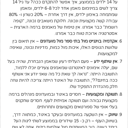
על 14 ילדים בממוצע, איך אפשר להתקדם ככה? עד גיל 14
צריך לשים במינימום מאמן אחד לכל 6-8 ילדים, ומאמן
שמתמחה באימון ילדים, אין דרך אחרת – 20% כשרון ו- 80%
עבודה קשה מקצועית ונכונה. חלוקת משאבים נכונה, "קופה
רושמת" כבר אמרנו. אין טיפוח של מאמנים ברמה הארצית –
אסטרטגיה ארוכת טווח כבר אמרנו.
אקדמיה בוינגייט מול בתי ספר מול מועדונים
– אין תיאום בין
שלושת הגופים האלו, איכות מול כמות, מדיניות נכונה, שאיפה
למקצוענות.
אין שיתוף ידע
– פעם העליתי רעיון שמאמן הנבחרת, שהיה בעל
שם, יעלה אימונים לאינטרנט שמאמנים צעירים יוכלו ללמוד,
התשובה הייתה: "נראה לך שאת כל מה שאני יודע אני אשתף
ככה בחינם??", התשובה של האיגוד הייתה צריכה להיות שזה
חלק מהגדרת התפקיד שלו.
תשוקה ומקצועיות
– חסרים באיגוד ובמועדונים מנהלים ברמה
מקצועית גבוהה ועם תשוקה אמיתית לענף. חסרים שחקנים
בעלי אופי של ספורטאים מקצוענים ותחרותיים.
שיווק
– אין השקעה במועדונים ובעיקר באיגוד, כמתווה דרך,
בשיווק הענף – רק כ- 15 שידורים בממוצע לשתי ליגות העל
ביחד בעונה. רוב המשחקים מול אולמות ריקים. אתה לא שם,