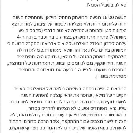
פאולו, בשביל הסמל!
השעה 16:00 מגיעה והמשחק מתחיל. מילאן, שמתחילת העונה
חווה עליות ומורדות ולא מצליחה לשמור על יציבות, למרות רצף
נצחונות קטן ותבוסה שהנחילה לאינטר בדרבי (סחבק ביציע
משתולל) פתחה את המשחק בצורה טובה וכבר בדקה ה-4
עלתה ליתרון מפנדל מוצלח של לואיס אדריאנו והתקבל הרושם כי
המשחק בידיים שלה. אז זהו, שלא. מאותו רגע, מילאן חדלה
מלהתקיים. משחק ההגנה של מילאן, שדווקא היה יחסית יציב
העונה, היה שקוף, מבולגן ומסוכן ובשניות האחרונות של המחצית,
מספרת משוגעת של פינייה מכניעה את דונארומה והמחצית
מסתיימת בשוויון.
המחצית השנייה נפתחה בשליטה מלאה של אטאלנטה כאשר
הקישור של מילאן, שחסר את יוראי קוצ'קה (הפתעת העונה
לטעמי) וקייסוקה הונדה שמסיבה בלתי ברורה סופסל לטובת דה
שליו, נראו מפוחדים ופשוט לא הצליחו להחזיק בכדור.
בונאוונטורה, המצטיין של מילאן העונה, במשחק חלש מאוד, לא
הצליח לייצר מצבים עבור ההתקפה, איבד הרבה כדורים והתחיל
להשתלב בנוף האפור של קישור מילאן המורכב מצירוף שחקנים,