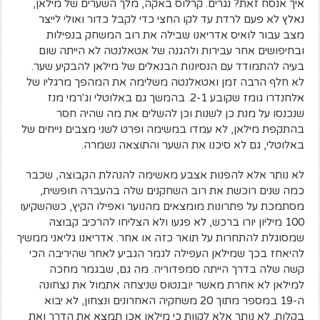
איך אנסח זאת? נגרים. קרלוס באקה, מלך השערים של מילאן,
נאלץ לא פעם לרדת עד לקו החצי כדי לקבל כדור ואולי לייצר
מצב עבור לואיס אדריאנו שבילה את רוב המשחק בנפילות
ובחיפושים אחר עבירות ולהגנה של אטאלנטה לא הייתה שום
בעיה להתמודד עם הנסיונות הבנאלים של מילאן להבקיע שער.
לא חלף הרבה זמן ואטאלנטה משלימה את המהפך מרגליו של
אלחנדרו גומז שקובע 2-1.
בהמשך גם באלוטלי וג'רמי מנז
שנכנסו על מנת כן לשנות וכן להשלים את מה שהיה חסר
בהתקפת מילאן, לא עמדו במשימה ופרט לשני מצבים נייחים של
באלוטלי, גם לא סיכנו את השער והתוצאה נשמרה.
לא נותר אלא להפנות אצבע מאשימה להנהלת הקבוצה, שכבר
כמה שנים רוכשת את רוב השחקנים שלה בהעברה חופשית,
מסתמכת על פתרונות מומצאים מהנוער ואפילו הקיץ, כשהשקיעו
100 מיליון יורו ברכש, לא פגעו ולא הצליחו להרכיב קבוצה
שמסוגלת להתחרות על תואר כזה או אחר. אדריאנו גליאני ממשיך
להיאחז בכך שמילאן העפילה לגמר הגביע לאחר שהיריבה הכי
קשה שלה בדרך הייתה סמפדוריה. מה גם, שבגמר מחכה
למילאן לא אחרת מאשר יובנטוס שניצחה אתמול את נצחונה
ה-19 במספר מתוך 20 משחקיה האחרונים ונצחון, לא יבוא
בקלות. לא נותר אלא לקוות כי מילאן אכן תמצא את הדרך ואת