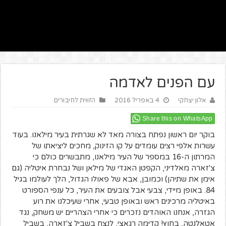
עם הפנים לאדמה
אלון יצחקי
4 באפריל 2016
הזווית לחיבורים
Share this on WhatsApp
בוקר יום ראשון נפתח בצורה מאד לא שגרתית בעיר מילאנו. בעוד
עשרות אלפי רצים עומדים על קו הזינוק, מחכים ליציאתו של
המרתון ה-16 במספר של העיר מילאנו, מתבשרים כולם כי
צ'זארה מאלדיני, הקפטן האגדי של מילאן ושל נבחרת איטליה (גם
אימן את שתיהן) וכמובן, אבא של פאולו הגדול, הלך לעולמו בגיל
84. באופן מיידי, צבעי אבל צובעים את העיר, כל ענפי הספורט
באיטליה מרכינים ראש ובאופן טבעי, אחרי שעיכלנו את רוע
הגזרה, אנחנו האוהדים נזכרים כי אחרי הצהריים יש משחק, נגד
אטאלנטה, בחוץ! קדימה רגאצי, לנצח בשביל צ'זארה, בשביל