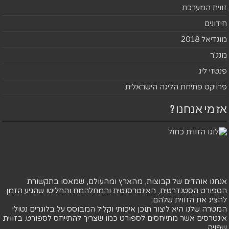
זווית המערכת
חידונים
מונדיאל 2018
מנג'ר
פנטזי ליג
פרויקט פתיחת הליגה הישראלית
אז מי אנחנו ?
אנחנו אוהדים של קבוצות, מהארץ ומהעולם, שמאסו בתקשורת
הספורט הסטנדרטית, האינטרסנטית והמתלהמת והחליטו שהגיע הזמן
להציג את הזווית שלהם.
המטרה שלנו היא ליצור תוכן איכותי וקליל המבוסס על בלוגרים נטולי
אינטרסים אשר מתייחסים לספורט כמו שצריך להתייחס לספורט. בזווית
שפויה.