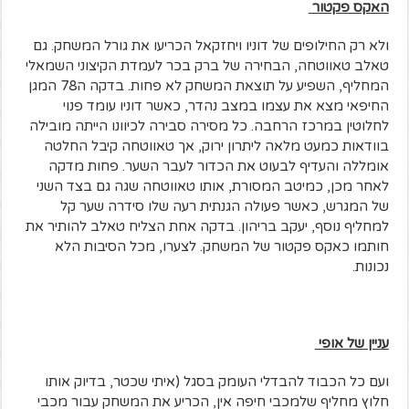
האקס פקטור
ולא רק החילופים של דוניו ויחזקאל הכריעו את גורל המשחק. גם
טאלב טאווטחה, הבחירה של ברק בכר לעמדת הקיצוני השמאלי
המחליף, השפיע על תוצאת המשחק לא פחות. בדקה ה78 המגן
החיפאי מצא את עצמו במצב נהדר, כאשר דוניו עומד פנוי
לחלוטין במרכז הרחבה. כל מסירה סבירה לכיוונו הייתה מובילה
בוודאות כמעט מלאה ליתרון ירוק, אך טאווטחה קיבל החלטה
אומללה והעדיף לבעוט את הכדור לעבר השער. פחות מדקה
לאחר מכן, כמיטב המסורת, אותו טאווטחה שגה גם בצד השני
של המגרש, כאשר פעולה הגנתית רעה שלו סידרה שער קל
למחליף נוסף, יעקב בריהון. בדקה אחת הצליח טאלב להותיר את
חותמו כאקס פקטור של המשחק. לצערו, מכל הסיבות הלא
נכונות.
עניין של אופי
ועם כל הכבוד להבדלי העומק בסגל (איתי שכטר, בדיוק אותו
חלוץ מחליף שלמכבי חיפה אין, הכריע את המשחק עבור מכבי