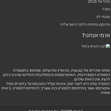
מונדיאל 2018
מנג'ר
פנטזי ליג
פרויקט פתיחת הליגה הישראלית
אז מי אנחנו ?
אנחנו אוהדים של קבוצות, מהארץ ומהעולם, שמאסו בתקשורת
הספורט הסטנדרטית, האינטרסנטית והמתלהמת והחליטו שהגיע הזמן
להציג את הזווית שלהם.
המטרה שלנו היא ליצור תוכן איכותי וקליל המבוסס על בלוגרים נטולי
אינטרסים אשר מתייחסים לספורט כמו שצריך להתייחס לספורט. בזווית
שפויה.