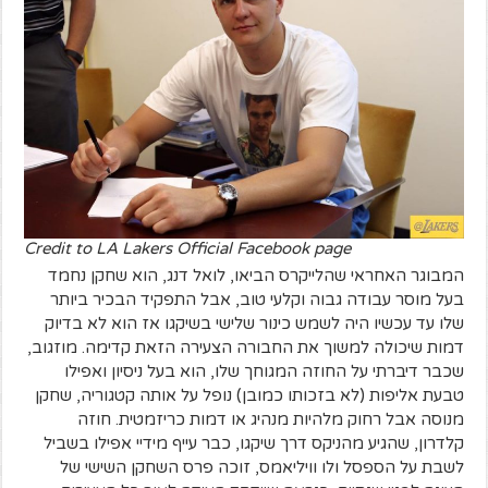
Credit to LA Lakers Official Facebook page
המבוגר האחראי שהלייקרס הביאו, לואל דנג, הוא שחקן נחמד
בעל מוסר עבודה גבוה וקלעי טוב, אבל התפקיד הבכיר ביותר
שלו עד עכשיו היה לשמש כינור שלישי בשיקגו אז הוא לא בדיוק
דמות שיכולה למשוך את החבורה הצעירה הזאת קדימה. מוזגוב,
שכבר דיברתי על החוזה המגוחך שלו, הוא בעל ניסיון ואפילו
טבעת אליפות (לא בזכותו כמובן) נופל על אותה קטגוריה, שחקן
מנוסה אבל רחוק מלהיות מנהיג או דמות כריזמטית. חוזה
קלדרון, שהגיע מהניקס דרך שיקגו, כבר עייף מידיי אפילו בשביל
לשבת על הספסל ולו וויליאמס, זוכה פרס השחקן השישי של