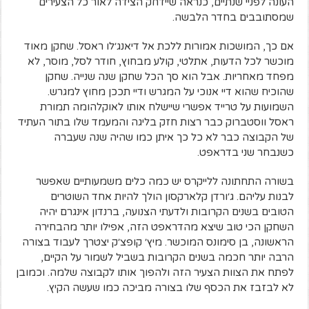
העונה לפניי שנתיים, כנראה שיידחק הצידה לאור כל הצעירים
שמסתובבים בחדר הלבשה.
אם כך, המושכות אמורות ללכת אל דיאנג׳לו ראסל. שחקן מאוד
מוכשר לכל הדעות, אתלטי, קולע מבחוץ, חודר לסל, מוסר, לא
מפחד מאחריות. אבל הוא סך הכל שחקן שנה שנייה. שחקן
שהוכיח שהוא דיי אנוכי על המגרש ודיי תככן מחוץ למגרש.
השמועות על טרייד אפשרי שיישלח אותו לאוקלהומה תמורת
ראסל ווסטברוק כבר רצות חזק בליגה והמעמד שלו בתור העתיד
של הקבוצה כבר לא כל כך איתן כמו שהיה שנה שעברה
כשנבחר שני בדראפט.
בשורה התחתונה ללייקרס יש כמה כלים משמעותיים שאפשר
לבנות עליהם. ג׳ורדן קלארקסון הולך להיות אחד השוטרים
הטובים בשנים הקרובות ולדעתי הצנועה, ברנדון אינגרם יהיה
השחקן הכי טוב שיצא מהדראפט הזה, אפילו יותר מהבחירה
הראשונה, בן סימונס המוכשר. מיץ׳ קופצ׳ק יצטרך לעבוד בצורה
הרבה יותר חכמה בשנים הקרובות בשביל לשמור על הקיים,
לפתח את הצוות הצעיר הזה ולהפוך אותו לקבוצה שלמה. וכמובן
לא לבזבז את הכסף שלו בצורה מביכה כמו שעשה הקיץ.