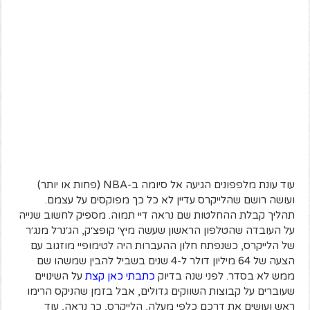
עוד עונת מלפפונים הגיעה אל סיומה ב-NBA (פחות או יותר)
ועושה רושם שהלייקרס עדיין לא כל כך מפוקסים על עצמם.
תהליך קבלת ההחלטות שם נראה דיי תמוה. מספיק לחשוב שנייה
על העובדה שהטלפון הראשון שעשה מיץ׳ קופצ׳ק, הג׳נרל מנג׳ר
של הלייקרס, כשנפתח חלון ההעברות היה לטימופיי מוזגוב עם
הצעה של 64 מיליון דולר ל-4 שנים בשביל להבין שמשהו שם
ממש לא בסדר. לפני שנה בדיוק
כתבתי כאן קצת
על השינויים
שעוברים על קבוצות השווקים גדולים, אבל בזמן שהניקס הרימו
ראש ועושים את דרכם כלפי מעלה, הלייקרס, כך נראה, עוד