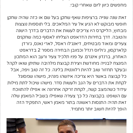
מחפשים כיוון ליום שאחרי קובי.
זאת שנה שנייה ברציפות שאף שחקן בעל שם או כזה שהיה שחקן
חופשי מבוקש לא הגיע אל עיר המלאכים. בלי תוספות נוצצות
מבחוץ, הלייקרס היו צריכים לעשות את הדברים בדרך הישנה
והטובה. דרך בחירות הדראפט הצליחו לאסוף כמה שחקנים
צעירים ומאוד מבטיחים, דיאנג׳לו ראסל, לארי נאנס, ג׳ורדן
קלארקסון, ג׳וליוס רנדל וכמובן הבחירה מספר 2 בדראפט
האחרון, ברנדון אינגרם. על פניו תלכיד צעיר ורעב הוא המתכון
המנצח לבנייה מחודשת ויצירת קבוצת מלהיבה שתיתן שואו לקהל
ובעיקר תחזור שוב להיות רלוונטית בליגה. כל זה טוב ויפה, אבל
כל קבוצה באשר היא צריכה איזשהו מנהיג, מישהו שמסוגל
לקחת את הדברים על הגב ולעשות סדר. מישהו שיכול לתת מילות
עידוד כשהמצב קשה, לקחת זריקה אחרונה או אפילו להתווכח
עם השופט. בקבוצה כל כך צעירה שאפילו בשביל המאמן שלה
זאת תהיה התנסות ראשונה בתור מאמן ראשי, התפקיד הזה
הופך להיות חשוב יותר מתמיד.