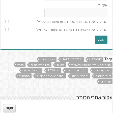
אימייל
הודע לי על תגובות נוספות באמצעות האימייל.
הודע לי על פוסטים חדשים באמצעות האימייל.
Tags
HAZAVIT
HAZAVIT.CO.IL
בלוג ספורט
הבית של אוהדי הספורט בישראל
הזווית
הזווית לחיבורים
הזוית
זווית לחיבורים
טל בר-יוסף בלוג
יורו 2020
כדורגל ישראלי
ליגת האומות
נבחרת ישראל
נבחרת ישראל בכדורגל
סקוטלנד
ערן זהבי
עקוב אחרי הכותב
עקוב