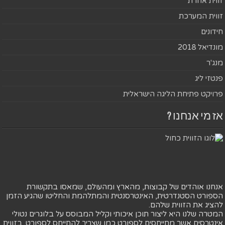
זווית אחרת
זווית המערכת
חידונים
מונדיאל 2018
מנג'ר
פנטזי ליג
פרויקט פתיחת הליגה הישראלית
אז מי אנחנו ?
אנחנו אוהדים של קבוצות, מהארץ ומהעולם, שמאסו בתקשורת
הספורט הסטנדרטית, האינטרסנטית והמתלהמת והחליטו שהגיע הזמן
להציג את הזווית שלהם.
המטרה שלנו היא ליצור תוכן איכותי וקליל המבוסס על בלוגרים נטולי
אינטרסים אשר מתייחסים לספורט כמו שצריך להתייחס לספורט. בזווית