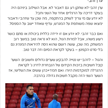
ערן זהבי
ערן זהבי לא שחקן רע. גם דאבור לא. אבל השילוב ביניהם היה
בעיקר דריכה על הרגליים אחד של השני וחבל.
לא יודע עם מי צריך לשחק בהתקפה, מה שכן עד שזהבי ודאבור
ימצאו שפה משותפת על המגרש, עדיף שאחד יישב על הספסל.
ואם כבר זהבי. לא יודע אם זו ירידה כללית ביכולת או סתם כושר
רעוע משהו, אבל למרות הגול, הוא לא נראה טוב במשך רוב
המשחק. מה שכן, עושה רושם שהוא ניסה להיראות המנהיג גם
בלי סרט הקפטן – בעיקר לקראת הסיום וזה דבר טוב.
והגול – לזהבי יש נטייה להבקיע שערים גדולים וחשובים. השער
קיבל חשיבות בזכות הקידום של הנבחרת לדרג ג' לקראת
ההגרלה למוקדמות היורו. ואם חמד+כהן עושים את השלישי, אז
השער השני הזה מקבל חשיבות גדולה בהרבה.