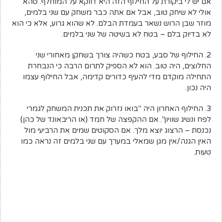
אם יש לי ביקורת על החילוף הזה היא דווקא על המוחלף. טהא
אולי לא שיחק טוב, אבל אם אתה כבר משחק עם שני בלמים,
מוזר שבן הרוש נשאר בעמדת הבלם. לא שהוא גרוע, אלא כי הוא
לא בדיוק בלם – בטח לא בשיטה של שני בלמים.
2. החילוף של סבע, בטח כשהיה צורך בשחקן מאחורי שני
החלוצים, היה טוב. הוא לא הספיק לתרום הרבה כי הנבחרת
התחילה מוקדם מדי להעיף כדורים קדימה, אבל החילוף עצמו
היה נכון.
3. החילוף האחרון היה "בואו נזרוק את תכנית המשחק לגמרי
לפח ונשיג שוויון". אם ההקפצה של חמד (או הריבאונד של כהן)
נכנסת – הרצוג יוצא מלך. אם הסקוטים שמים את הרביעי מול
האין הגנה/אין מגן שמאלי במערך עם שני בלמים זה נראה כמו
טעות.