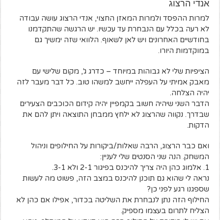
אנדי הרצוג
למרות ההפסד ולמרות המאזן החצוי, אנדי הרצוג עושה עבודה
לא רעה בכלל עם הנבחרת עד עכשיו. יש הרגשה שהתקדמנו
בחודשיים האחרונים ויש לאן לשאוף. הלוואי שזה ימשיך גם
במוקדמות היורו.
הציפיות שלי לא גבוהות במיוחד – כדרג ג', מקום שלישי עם
מאבק אמיתי על העפלה ייחשב למשהו טוב. כל דבר מעבר לזה
יהיה הצלחה.
הדבר השני שיהיה חשוב בקמפיין יהיה קידום הכוכבים הצעירים
שבדרך. נקווה שהרצוג לא ילחץ ממבחן התוצאה ויתן להם את
הדקות.
ואם כבר הרצוג, הרבה שאלות/ביקורות על החילופים וניהול
המשחק. הנה שני הסנטים שלי לעניין:
1. אלמוג כהן היה צריך להיכנס בפיגור 2-1 ולא 3-1.
נראה לי שהוא גם תוכנן להיכנס במצב הזה, פשוט מה לעשות
שספגנו רגע לפני כן?
החילוף הזה נתן לנבחרת את השליטה בכדור, אפילו אם כהן לא
הצליח לתרום בעצמו מספיק.