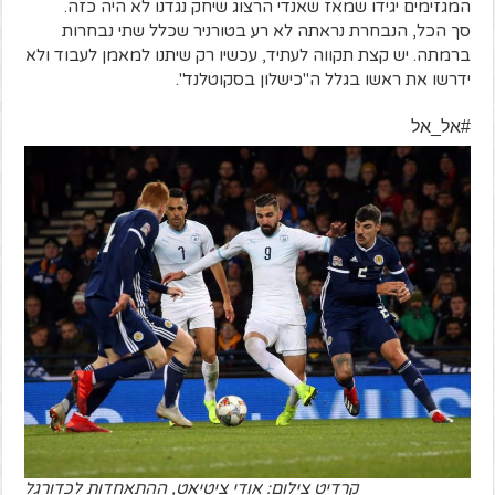
המגזימים יגידו שמאז שאנדי הרצוג שיחק נגדנו לא היה כזה.
סך הכל, הנבחרת נראתה לא רע בטורניר שכלל שתי נבחרות
ברמתה. יש קצת תקווה לעתיד, עכשיו רק שיתנו למאמן לעבוד ולא
ידרשו את ראשו בגלל ה"כישלון בסקוטלנד".
#אל_אל
קרדיט צילום: אודי ציטיאט, ההתאחדות לכדורגל