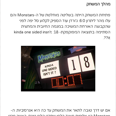
מהלך המשחק
פתיחת המשחק הייתה בשליטה מוחלטת של ה-Monstars והם
עלו מהר ליתרון 6:0. ג'ורדן עוד הספיק לקלוע סל יפה לפני
שהקבוצה האורחת המשיכה במגמה החיובית והמחצית
הסתיימה בתוצאה המפוקפקת- 18: kinda one sided insn't
it??.
אם יש דרך טובה לתאר את המשחק עד כה היא אגרסיביות. ה-
Monstars היו אלימים מאוד כלפי שחקני הלוני טונס, כאשר פרט