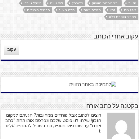
הזוית
יותר מסתם משחק
כדורסל
לוני טונס
מייקל ג'ורדן
מפלצות
נבא
ספייס ג'אם
סרט מצויר
סרטים מצוירים
צפריר הופרט בלוג
עקוב אחרי הכותב
עקוב
בקטנה על כתב אורח
רוצים לכתוב אבל פוחדים ממחויבות? הגעתם למקום
הנכון! שלחו לנו פוסט שלכם ונפרסם אותו תחת "כתב
אורח" עד שתרגישו מספיק נוח בשביל להתחייב אלינו
:)