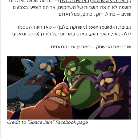
קבוצת ה-Monstars (בצבעים הכהים)
– כנראה שבשל אי הבנת
השפה לא תוארו השמות של השחקנים, אך הם הופיעו בצבעים
שונים – כחול, ירוק , כתום, סגול ואדום.
קבוצת ה-toon squad (משחקת בלבן)
– טאז השד הטסמני,
לולה באני, דאפי דאק, באגס באני, ומייקל ג'ורדן (שחקן ומאמן).
שופט את המשחק
– מארווין איש המאדים.
Credit to "Space Jam" Facebook page