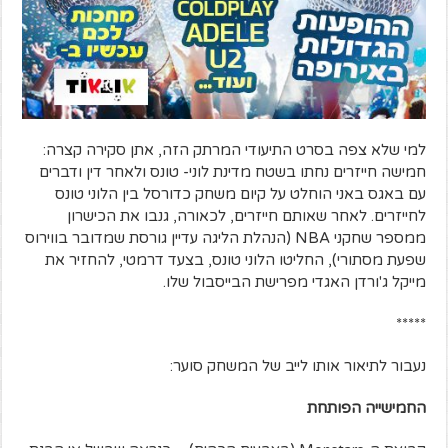
למי שלא צפה בסרט התיעודי המרתק הזה, אתן סקירה קצרה:
חמישה חייזרים נחתו בשטח מדינת לוני- טונס ולאחר דין ודברים
עם באגס באני הוחלט על קיום משחק כדורסל בין הלוני טונס
לחייזרים. לאחר שאותם חייזרים, לכאורה, גנבו את הכישרון
ממספר שחקני NBA (הנהלת הליגה עדיין גורסת שמדובר בווירוס
שפעת מסתורי), החליטו הלוני טונס, בצעד דרמטי, להחזיר את
מייקל ג'ורדן האגדי מפרישת הבייסבול שלו.
*****
נעבור לתיאור אותו לייב של המשחק סוער:
החמישייה הפותחת