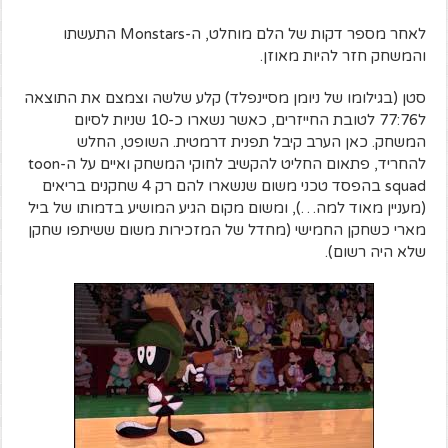
לאחר מספר דקות של הלם מוחלט, ה-Monstars התעשתו
והמשחק חזר להיות מאוזן.
סטן (בגילומו של ניומן מסיינפלד) קלע שלשה וצמצם את התוצאה
ל77:76 לטובת החייזרים, כאשר נשארו כ-10 שניות לסיום
המשחק. כאן הערב קיבל תפנית דרמטית. השופט, החלש
להחריד, פתאום החליט להקשיב לחוקי המשחק ואיים על ה-toon
squad בהפסד טכני משום שנשארו להם רק 4 שחקנים בריאים
(מעניין מאוד למה…), ומשום מקום הגיע המושיע בדמותו של ביל
מארי כשחקן החמישי (מחדל של המזכירות משום ששיתפו שחקן
שלא היה רשום).